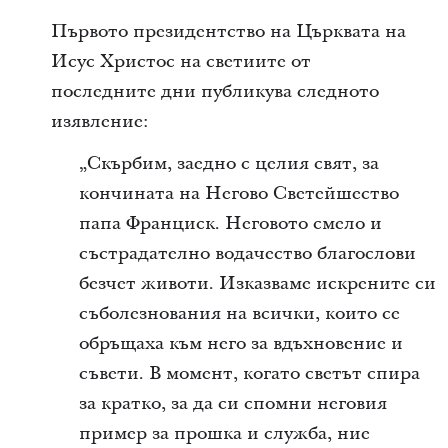
Първото президентство на Църквата на
Исус Христос на светиите от
последните дни публикува следното
изявление:
„Скърбим, заедно с целия свят, за
кончината на Негово Светейшество
папа Франциск. Неговото смело и
състрадателно водачество благослови
безчет животи. Изказваме искрените си
съболезнования на всички, които се
обръщаха към него за вдъхновение и
съвети. В момент, когато светът спира
за кратко, за да си спомни неговия
пример за прошка и служба, ние