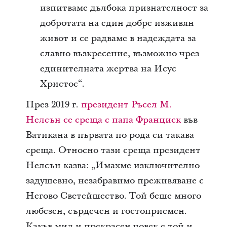
изпитваме дълбока признателност за
добротата на един добре изживян
живот и се радваме в надеждата за
славно възкресение, възможно чрез
единителната жертва на Исус
Христос“.
През 2019 г.
президент Ръсел М.
Нелсън се среща с папа Франциск
във
Ватикана в първата по рода си такава
среща. Относно тази среща президент
Нелсън казва: „Имахме изключително
задушевно, незабравимо преживяване с
Негово Светейшество. Той беше много
любезен, сърдечен и гостоприемен.
Какъв мил и прекрасен човек е той и