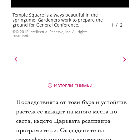
Temple Square is always beautiful in the
springtime. Gardeners work to prepare the
ground for General Conference.
1
/
2
© 2012 Intellectual Reserve, Inc. All rights
reserved.
Изтегли снимки
Последствията от този бърз и устойчив
растеж се виждат на много места по
света, където Църквата реализира
програмите си. Създадените на
географски принцип конгрегации,