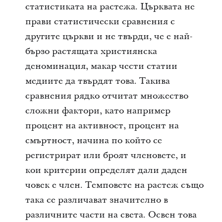
статистиката на растежа. Църквата не
прави статистически сравнения с
другите църкви и не твърди, че е най-
бързо растящата християнска
деноминация, макар чести статии
медиите да твърдят това. Такива
сравнения рядко отчитат множество
сложни фактори, като например
процент на активност, процент на
смъртност, начина по който се
регистрират или броят членовете, и
кои критерии определят дали даден
човек е член. Темповете на растеж също
така се различават значително в
различните части на света. Освен това