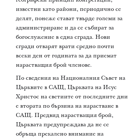
известни като райони, периодично се
делят, понеже стават твърде големи за
администриране и да се събират за
богослужение в една сграда. Нови
сгради отварят врати средно почти
всеки ден от годината за да приемат
нарастващия брой членове.
По сведения на Националния Съвет на
Църквите в САЩ, Църквата на Исус
Христос на светиите от последните дни
е втората по бързина на нарастване в
САЩ. Предвид нарастващия брой,
Църквата предупреждава да не се
обръща прекалено внимание на