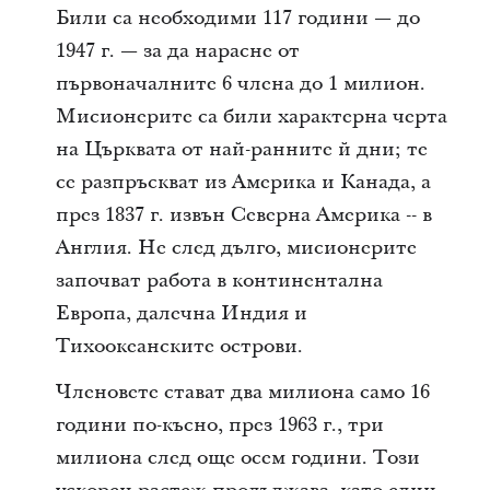
Били са необходими 117 години — до
1947 г. — за да нарасне от
първоначалните 6 члена до 1 милион.
Мисионерите са били характерна черта
на Църквата от най-ранните й дни; те
се разпръскват из Америка и Канада, а
през 1837 г. извън Северна Америка -- в
Англия. Не след дълго, мисионерите
започват работа в континентална
Европа, далечна Индия и
Тихоокеанските острови.
Членовете стават два милиона само 16
години по-късно, през 1963 г., три
милиона след още осем години. Този