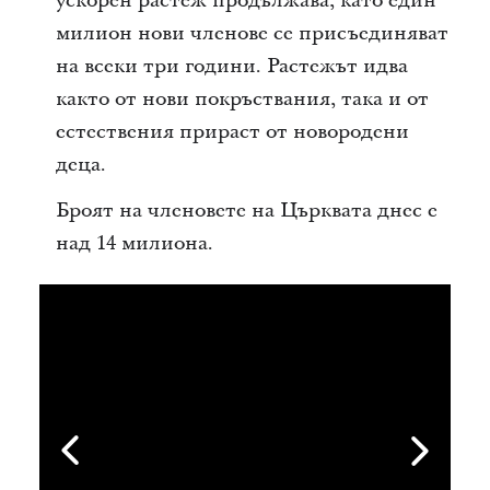
ускорен растеж продължава, като един
милион нови членове се присъединяват
на всеки три години. Растежът идва
както от нови покръствания, така и от
естествения прираст от новородени
деца.
Броят на членовете на Църквата днес е
над 14 милиона.