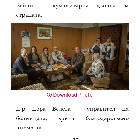
Бейли – хуманитарна двойка за
страната.
Download Photo
Д-р Дора Велева – управител на
болницата, връчи благодарствено
писмо на