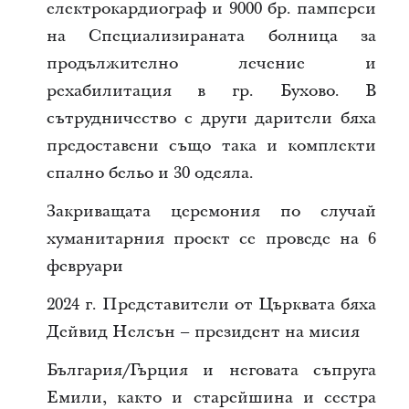
електрокардиограф и 9000 бр. памперси
на Специализираната болница за
продължително лечение и
рехабилитация в гр. Бухово. В
сътрудничество с други дарители бяха
предоставени също така и комплекти
спално бельо и 30 одеяла.
Закриващата церемония по случай
хуманитарния проект се проведе на 6
февруари
2024 г. Представители от Църквата бяха
Дейвид Нелсън – президент на мисия
България/Гърция и неговата съпруга
Емили, както и старейшина и сестра