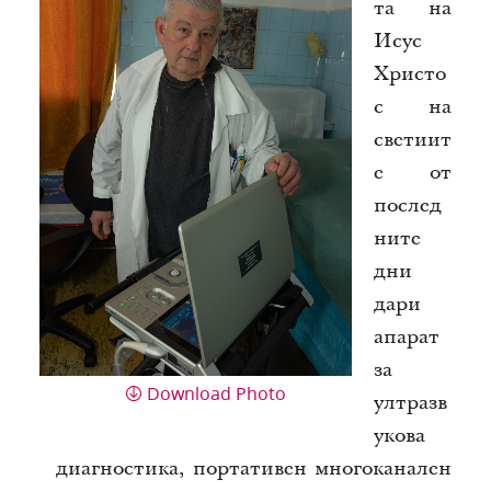
та на
Исус
Христо
с на
светиит
е от
послед
ните
дни
дари
апарат
за
Download Photo
ултразв
укова
диагностика, портативен многоканален