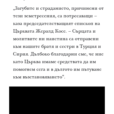
„Загубите и страданието, причинени от
тези земетресения, са потресаващи –
каза председателстващият епископ на
Църквата Жералд Косе. – Сърцата и
молитвите ни наистина са отправени
към нашите братя и сестри в Турция и
Сирия. Дълбоко благодарни сме, че ние
като Църква имаме средствата да им
помогнем сега и в дългото им пътуване
към възстановяването“.