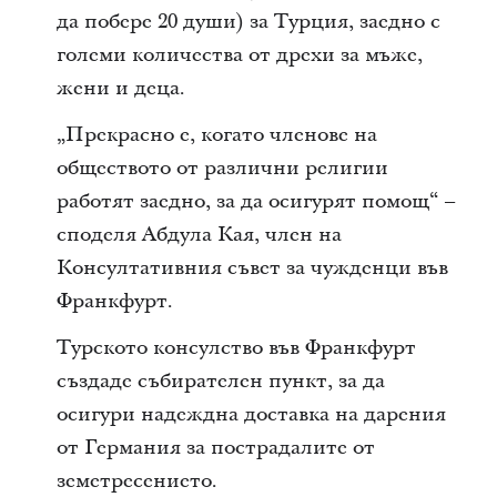
да побере 20 души) за Турция, заедно с
големи количества от дрехи за мъже,
жени и деца.
„Прекрасно е, когато членове на
обществото от различни религии
работят заедно, за да осигурят помощ“ –
споделя Абдула Кая, член на
Консултативния съвет за чужденци във
Франкфурт.
Турското консулство във Франкфурт
създаде събирателен пункт, за да
осигури надеждна доставка на дарения
от Германия за пострадалите от
земетресението.