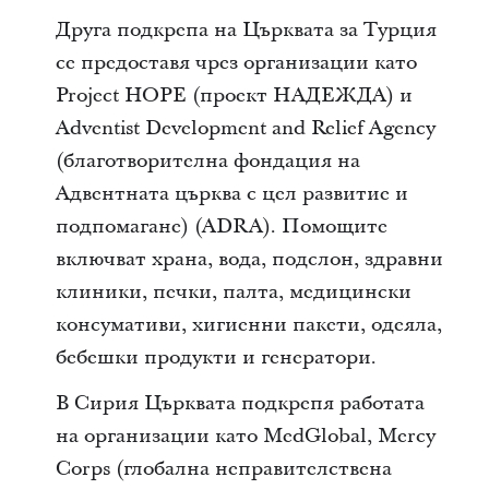
Друга подкрепа на Църквата за Турция
се предоставя чрез организации като
Project HOPE (проект НАДЕЖДА) и
Adventist Development and Relief Agency
(благотворителна фондация на
Адвентната църква с цел развитие и
подпомагане) (ADRA). Помощите
включват храна, вода, подслон, здравни
клиники, печки, палта, медицински
консумативи, хигиенни пакети, одеяла,
бебешки продукти и генератори.
В Сирия Църквата подкрепя работата
на организации като MedGlobal, Mercy
Corps (глобална неправителствена