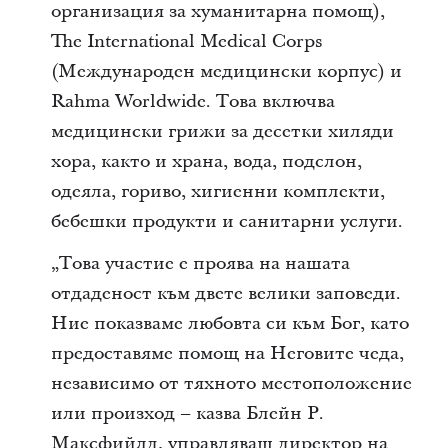
организация за хуманитарна помощ),
The International Medical Corps
(Международен медицински корпус) и
Rahma Worldwide. Това включва
медицински грижи за десетки хиляди
хора, както и храна, вода, подслон,
одеяла, гориво, хигиенни комплекти,
бебешки продукти и санитарни услуги.
„Това участие е проява на нашата
отдаденост към двете велики заповеди.
Ние показваме любовта си към Бог, като
предоставяме помощ на Неговите чеда,
независимо от тяхното местоположение
или произход – казва Блейн Р.
Максфийлд, управляващ директор на