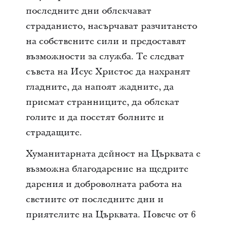
последните дни облекчават
страданието, насърчават разчитането
на собствените сили и предоставят
възможности за служба. Те следват
съвета на Исус Христос да нахранят
гладните, да напоят жадните, да
приемат странниците, да облекат
голите и да посетят болните и
страдащите.
Хуманитарната дейност на Църквата е
възможна благодарение на щедрите
дарения и доброволната работа на
светиите от последните дни и
приятелите на Църквата. Повече от 6