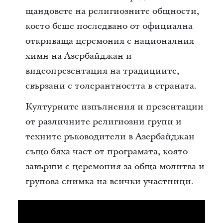
щандовете на религиозните общности,
което беше последвано от официална
откриваща церемония с националния
химн на Азербайджан и
видеопрезентация на традициите,
свързани с толерантността в страната.
Културните изпълнения и презентации
от различните религиозни групи и
техните ръководители в Азербайджан
също бяха част от програмата, която
завърши с церемония за обща молитва и
групова снимка на всички участници.