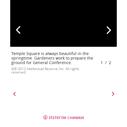
Temple Square is always beautiful in the
springtime. Gardeners work to prepare the
ground for General Conference.
1
/
2
© 2012 Intellectual Reserve, Inc. All rights
reserved.
Изтегли снимки