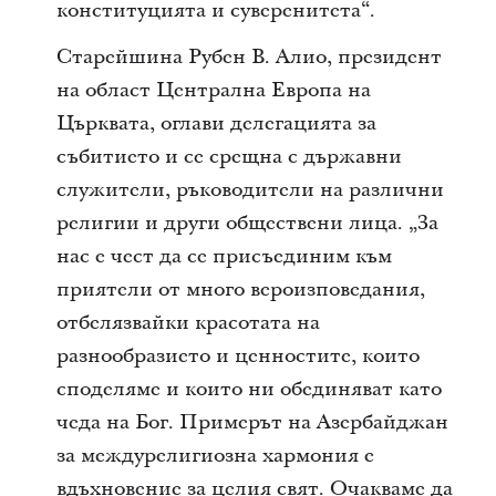
конституцията и суверенитета“.
Старейшина Рубен В. Алио, президент
на област Централна Европа на
Църквата, оглави делегацията за
събитието и се срещна с държавни
служители, ръководители на различни
религии и други обществени лица. „За
нас е чест да се присъединим към
приятели от много вероизповедания,
отбелязвайки красотата на
разнообразието и ценностите, които
споделяме и които ни обединяват като
чеда на Бог. Примерът на Азербайджан
за междурелигиозна хармония е
вдъхновение за целия свят. Очакваме да