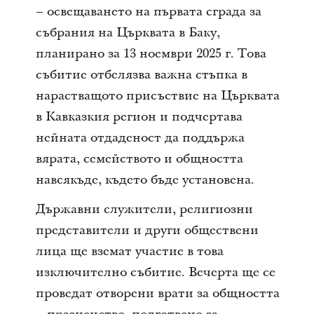
– освещаването на първата сграда за
събрания на Църквата в Баку,
планирано за 13 ноември 2025 г. Това
събитие отбелязва важна стъпка в
нарастващото присъствие на Църквата
в Кавказкия регион и подчертава
нейната отдаденост да поддържа
вярата, семейството и общността
навсякъде, където бъде установена.
Държавни служители, религиозни
представители и други обществени
лица ще вземат участие в това
изключително събитие. Вечерта ще се
проведат отворени врати за общността