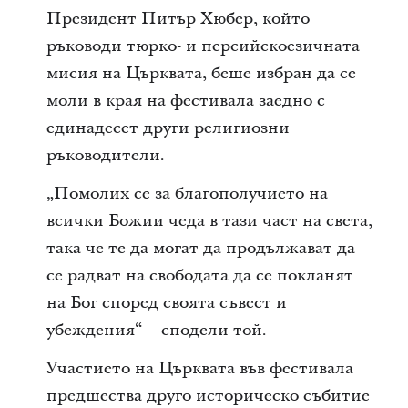
Президент Питър Хюбер, който
ръководи тюрко- и персийскоезичната
мисия на Църквата, беше избран да се
моли в края на фестивала заедно с
единадесет други религиозни
ръководители.
„Помолих се за благополучието на
всички Божии чеда в тази част на света,
така че те да могат да продължават да
се радват на свободата да се покланят
на Бог според своята съвест и
убеждения“ – сподели той.
Участието на Църквата във фестивала
предшества друго историческо събитие