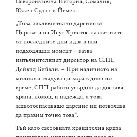
Североизточна Нигерия, Сомалия,
Южен Судан и Йемен.
„Това изключително дарение от
Църквата на Исус Христос на светиите
от последните дни идва в най-
подходящия момент – казва
изпълнителният директор на СПП,
Дейвид Бийзли. – При наличието на
милиони гладуващи хора в днешно
време, СПП работи усърдно да доставя
храна, помощ и надежда, а това
животоспасяващо дарение ни позволява
да правим точно това“.
Тъй като световната хранителна криза