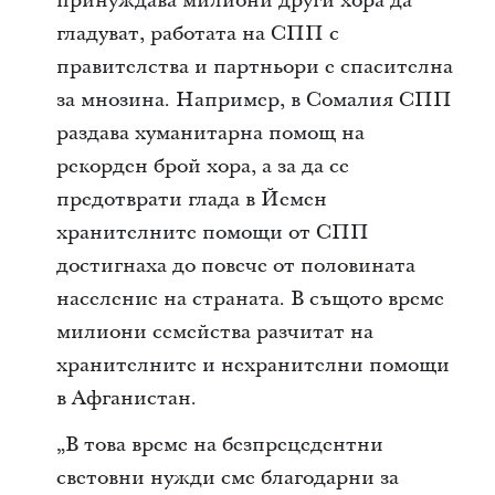
принуждава милиони други хора да
гладуват, работата на СПП с
правителства и партньори е спасителна
за мнозина. Например, в Сомалия СПП
раздава хуманитарна помощ на
рекорден брой хора, а за да се
предотврати глада в Йемен
хранителните помощи от СПП
достигнаха до повече от половината
население на страната. В същото време
милиони семейства разчитат на
хранителните и нехранителни помощи
в Афганистан.
„В това време на безпрецедентни
световни нужди сме благодарни за