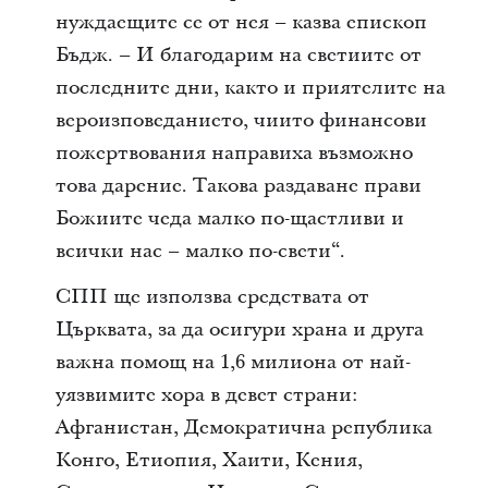
нуждаещите се от нея – казва епископ
Бъдж. – И благодарим на светиите от
последните дни, както и приятелите на
вероизповеданието, чиито финансови
пожертвования направиха възможно
това дарение. Такова раздаване прави
Божиите чеда малко по-щастливи и
всички нас – малко по-свети“.
СПП ще използва средствата от
Църквата, за да осигури храна и друга
важна помощ на 1,6 милиона от най-
уязвимите хора в девет страни:
Афганистан, Демократична република
Конго, Етиопия, Хаити, Кения,