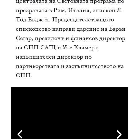
централата на Световната програма по
прехраната в Рим, Италия, епископ Л.
Тод Бъдж от Председателстващото
епископство направи дарение на Барън
Сегар, президент и финансов директор
на СПП САЩ и Уте Кламерт,
изпълнителен директор по
партньорствата и застъпничеството на
СПП.