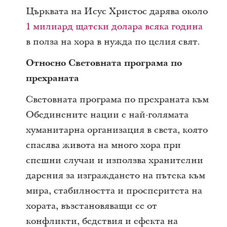
Църквата на Исус Христос дарява около
1 милиард щатски долара всяка година
в полза на хора в нужда по целия свят.
Относно Световната програма по
прехраната
Световната програма по прехраната към
Обединените нации е най-голямата
хуманитарна организация в света, която
спасява живота на много хора при
спешни случаи и използва хранителни
дарения за изграждането на пътека към
мира, стабилността и просперитета на
хората, възстановяващи се от
конфликти, бедствия и ефекта на