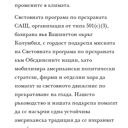
промените в климата.
Световната програма по прехраната
САЩ, организация от типа 501(c)(3),
базирана във Вашингтон окръг
Колумбия, с гордост подкрепя мисията
на Световната програма по прехраната
към Обединените нации, като
мобилизира американски политически
стратези, фирми и отделни хора да
помагат за световното движение по
прекратяване на глада. Нашето
ръководство и нашата подкрепа помагат
да се насърчи една устойчива
американска традиция да се изхранват