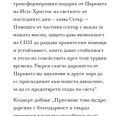
трансформиращия подарък от Църквата
на Исус Христос на светиите от
последните дни – казва Сегър. –
Помощта от частния сектор е важна за
нашата мисия, защото дава възможност
на СПП да раздава хранителни помощи
и устойчивост, които дават стабилност
и утеха на семействата през тези трудни
времена. Уверен съм че дарението от
Църквата ще вдъхнови и други хора да
се присъединят към нашето движение,
за да се предотврати глада по света“.
Кламерт добавя: „Приемаме това щедро
дарение с благодарност и твърда
увереност в нашата способност да го