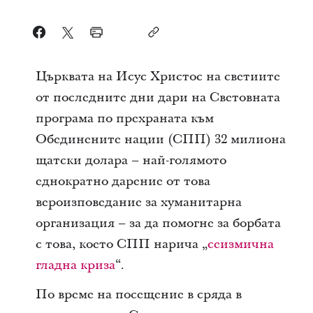
Църквата на Исус Христос на светиите
от последните дни дари на Световната
програма по прехраната към
Обединените нации (СПП) 32 милиона
щатски долара – най-голямото
еднократно дарение от това
вероизповедание за хуманитарна
организация – за да помогне за борбата
с това, което СПП нарича „
сеизмична
гладна криза
“.
По време на посещение в сряда в