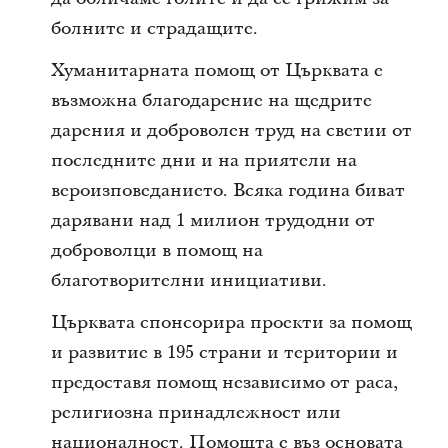
болните и страдащите.
Хуманитарната помощ от Църквата е
възможна благодарение на щедрите
дарения и доброволен труд на светии от
последните дни и на приятели на
вероизповеданието. Всяка година биват
дарявани над 1 милион трудодни от
доброволци в помощ на
благотворителни инициативи.
Църквата спонсорира проекти за помощ
и развитие в 195 страни и територии и
предоставя помощ независимо от раса,
религиозна принадлежност или
националност. Помощта е въз основата