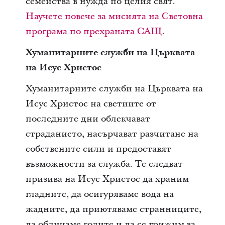
семейства в нужда по целия свят.
Научете повече за мисията на Световна
програма по прехраната САЩ
.
Хуманитарните служби на Църквата
на Исус Христос
Хуманитарните служби на Църквата на
Исус Христос на светиите от
последните дни облекчават
страданието, насърчават разчитане на
собствените сили и предоставят
възможности за служба. Те следват
призива на Исус Христос да храним
гладните, да осигуряваме вода на
жадните, да приютяваме странниците,
да обличаме голите и да се грижим за