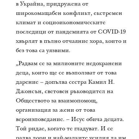
в Украйна, придружена от
широкомащабен конфликт, екстремен
климат и социоикономическите
последици от пандемията от COVID-19
хвърлят в пълно отчаяние хора, които и
без това са уязвими.
„Радвам се за милионите недохранени
деца, които ще се възползват от това
дарение – допълва сестра Камил Н.
Джонсън, световен ръководител на
Обществото за взаимопомощ,
организация за жени от това
вероизповедание. – Исус обича децата.
Той ридае, когато те гладуват. И се
радва дори и най-малките усилия да им