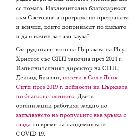
се помага. Изключителна благодарност
към Световната програма по прехраната
и всички, които допринасят по какъвто
и да е начин за тази кауза“.
Сътрудничеството на Църквата на Исус
Христос със СПП започна през 2014 г.
Изпълнителният директор на СПП,
Дейвид Бийзли,
посети в Солт Лейк
Сити през 2019 г. дейности на Църквата
по благосъстоянието
. Двете
организации работиха заедно по
запълването на пропуските във връзка с
глада
по време на пандемията от
COVID-19.