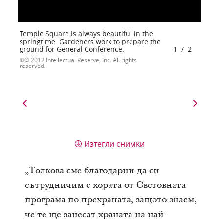
Temple Square is always beautiful in the
springtime. Gardeners work to prepare the
ground for General Conference.
1
/
2
© 2012 Intellectual Reserve, Inc. All rights
reserved.
Изтегли снимки
„Толкова сме благодарни да си
сътрудничим с хората от Световната
програма по прехраната, защото знаем,
че те ще занесат храната на най-