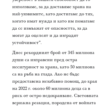
използваме, за да доставяме храна на
най-уязвимите, като достигаме до тях,
когато имат нужда и като им помагаме
да се измъкнат от опасността, за да
могат да оцелеят и да изградят
устойчивост“.
Днес рекордният брой от 345 милиона
души са изправени пред остра
несигурност за храна, като 50 милиона
са на ръба на глада. Ако не бъде
предоставена незабавно помощ, до края
на 2022 г. около 60 милиона деца са в
риск от остро недохранване. Световната
верижна реакция, породена от войната