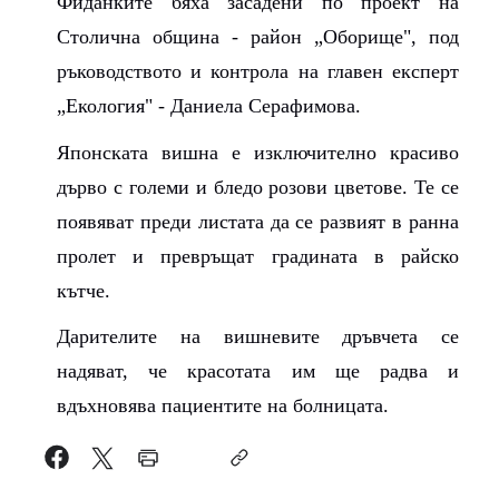
Фиданките бяха засадени по проект на
Столична община - район „Оборище", под
ръководството и контрола на главен експерт
„Екология" - Даниела Серафимова.
Японската вишна е изключително красиво
дърво с големи и бледо розови цветове. Те се
появяват преди листата да се развият в ранна
пролет и превръщат градината в райско
кътче.
Дарителите на вишневите дръвчета се
надяват, че красотата им ще радва и
вдъхновява пациентите на болницата.