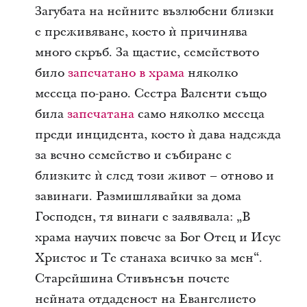
Загубата на нейните възлюбени близки
е преживяване, което ѝ причинява
много скръб. За щастие, семейството
било
запечатано в храма
няколко
месеца по-рано. Сестра Валенти също
била
запечатана
само няколко месеца
преди инцидента, което ѝ дава надежда
за вечно семейство и събиране с
близките ѝ след този живот – отново и
завинаги. Размишлявайки за дома
Господен, тя винаги е заявявала: „В
храма научих повече за Бог Отец и Исус
Христос и Те станаха всичко за мен“.
Старейшина Стивънсън почете
нейната отдаденост на Евангелието