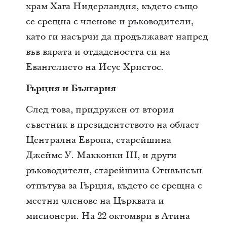
храм Хага Нидерландия, където също
се срещна с членове и ръководители,
като ги насърчи да продължават напред
във вярата и отдадеността си на
Евангелието на Исус Христос.
Гърция и България
След това, придружен от втория
съветник в президентството на област
Централна Европа, старейшина
Джеймс У. Макконки III, и други
ръководители, старейшина Стивънсън
отпътува за Гърция, където се срещна с
местни членове на Църквата и
мисионери. На 22 октомври в Атина