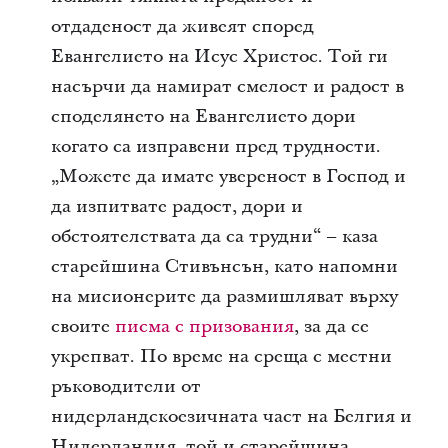
отдаденост да живеят според
Евангелието на Исус Христос. Той ги
насърчи да намират смелост и радост в
споделянето на Евангелието дори
когато са изправени пред трудности.
„Можете да имате увереност в Господ и
да изпитвате радост, дори и
обстоятелствата да са трудни“ – каза
старейшина Стивънсън, като напомни
на мисионерите да размишляват върху
своите
писма с призования
, за да се
укрепват. По време на среща с местни
ръководители от
нидерландскоезичната част на Белгия и
Нидерландия, той и старейшина