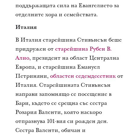
поддържащата сила на Евангелието за
отделните хора и семействата.
Италия
В Италия старейшина Стивънсън беше
придружен от
старейшина Рубен В.
Алио
, президент на област Централна
Европа, и старейшина Емануел
Петриняни,
областен седемдесетник
от
Италия. Старейшината Стивънсън
направи запомнящо се посещение в
Бари, където се срещна със сестра
Розария Валенти, която наскоро
отпразнува 101-вия си рожден ден.
Сестра Валенти, обичан и