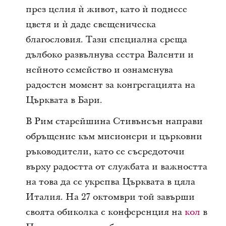
през целия ѝ живот, като ѝ поднесе
цветя и ѝ даде свещеническа
благословия. Тази специална среща
дълбоко развълнува сестра Валенти и
нейното семейство и ознаменува
радостен момент за конгрегацията на
Църквата в Бари.
В Рим старейшина Стивънсън направи
обръщение към мисионери и църковни
ръководители, като се съсредоточи
върху радостта от службата и важността
на това да се укрепва Църквата в цяла
Италия. На 27 октомври той завърши
своята обиколка с конференция на
кол
в