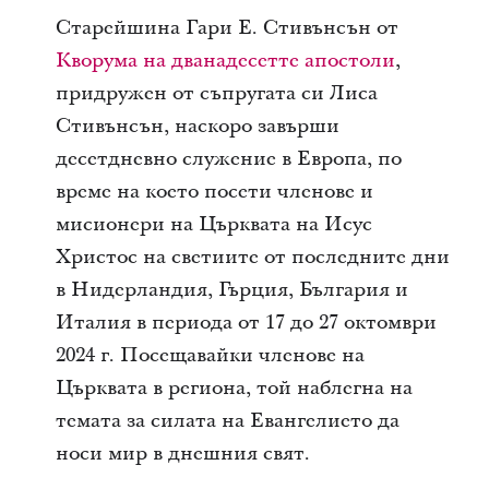
Старейшина Гари E. Стивънсън от
Кворума на дванадесетте апостоли
,
придружен от съпругата си Лиса
Стивънсън, наскоро завърши
десетдневно служение в Европа, по
време на което посети членове и
мисионери на Църквата на Исус
Христос на светиите от последните дни
в Нидерландия, Гърция, България и
Италия в периода от 17 до 27 октомври
2024 г. Посещавайки членове на
Църквата в региона, той наблегна на
темата за силата на Евангелието да
носи мир в днешния свят.