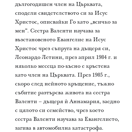
дългогодишен член на Църквата,
сподели свидетелството си за Исус
Христос, описвайки Го като „всичко за
мен“. Сестра Валенти научава за
възстановеното Евангелие на Исус
Христос чрез съпруга на дъщеря си,
Леонардо Летини, през април 1984 г. и
няколко месеца по-късно е кръстена
като член на Църквата. През 1985 г.,
скоро след нейното кръщение, тъжно
събитие разтърсва живота на сестра
Валенти – дъщеря ѝ Аннамария, заедно
с цялото си семейство, чрез което
сестра Валенти научава за Евангелието,
загива в автомобилна катастрофа.