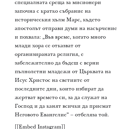
специалната среща за мисионери
започна с кратко събрание на
историческия хълм Марс, където
апостолът отправи думи на насърчение
и похвала: „Във време, когато много
млади хора се отказват от
организираната религия, е
забележително да бъдеш с верни
пълнолетни младежи от Църквата на
Исус Христос на светиите от
последните дни, които избират да
жертват времето си, за да служат на
Господ и да канят всички да приемат
Неговото Евангелие“ – отбеляза той.
[[Embed Instagram]]