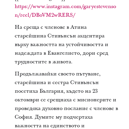
https://www.instagram.com/garyestevenso
n/reel/DBoVM2wRERS/
На среща с членове в Атина
старейшина Стивънсън акцентира
върху важността на устойчивостта и
надеждата в Евангелието, дори сред
трудностите в живота.
Продължавайки своето пътуване,
старейшина и сестра Стивънсън
посетиха България, където на 23
октомври се срещнаха с мисионерите и
проведоха духовно послание с членове в
София. Думите му подчертаха
важността на единството и