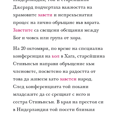
Джерард подчертаха важността на
храмовите
завети
и непрекъснатия
процес на лично обръщане във вярата.
Заветите
са свещени обещания между
Бог и човек или група от хора.
На 20 октомври, по време на специална
конференция на
кол
в Хага, старейшина
Стивънсън направи обръщение към
членовете, посветено на радостта от
това да живеем като
заветен
народ.
След конференцията той покани
младежите да се срещнат с него и
сестра Стивънсън. В края на престоя си
в Нидерландия той посети близкия