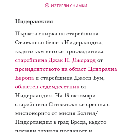
Изтегли снимки
Нидерландия
Първата спирка на старейшина
Стивънсън беше в Нидерландия,
където към него се присъединиха
старейшина Джак Н. Джерард
от
президентството на област Централна
Европа
и старейшина Джоеп Бум,
областен седемдесетник
от
Нидерландия. На 19 октомври
старейшина Стивънсън се срещна с
мисионерите от мисия Белгия/
Нидерландия в град Бреда, където
похвали тяхната преданост и