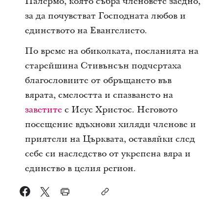
Палермо, която събра членовете заедно,
за да почувстват Господната любов и
единството на Евангелието.
По време на обиколката, посланията на
старейшина Стивънсън подчертаха
благословиите от обръщането във
вярата, смелостта и спазването на
заветите
с Исус Христос. Неговото
посещение вдъхнови хиляди членове и
приятели на Църквата, оставяйки след
себе си наследство от укрепена вяра и
единство в целия регион.