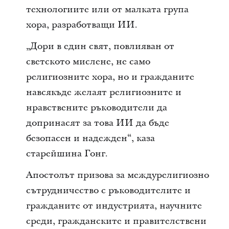
технологиите или от малката група
хора, разработващи ИИ.
„Дори в един свят, повлияван от
светското мислене, не само
религиозните хора, но и гражданите
навсякъде желаят религиозните и
нравствените ръководители да
допринасят за това ИИ да бъде
безопасен и надежден“, каза
старейшина Гонг.
Апостолът призова за междурелигиозно
сътрудничество с ръководителите и
гражданите от индустрията, научните
среди, гражданските и правителствени