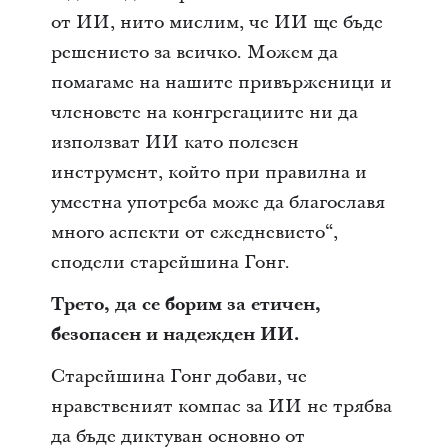
от ИИ, нито мислим, че ИИ ще бъде
решението за всичко. Можем да
помагаме на нашите привърженици и
членовете на конгрегациите ни да
използват ИИ като полезен
инструмент, който при правилна и
уместна употреба може да благославя
много аспекти от ежедневието“,
сподели старейшина Гонг.
Трето, да се борим за етичен,
безопасен и надежден ИИ.
Старейшина Гонг добави, че
нравственият компас за ИИ не трябва
да бъде диктуван основно от