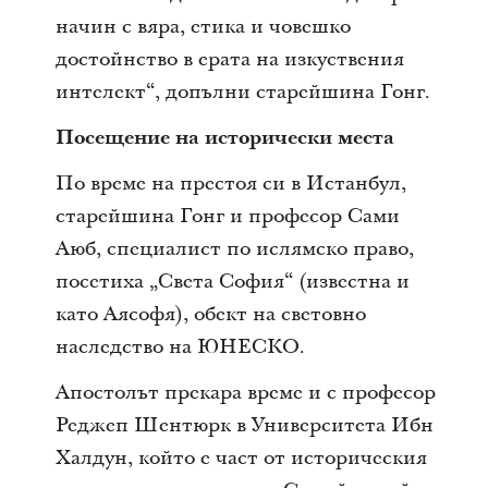
начин с вяра, етика и човешко
достойнство в ерата на изкуствения
интелект“, допълни старейшина Гонг.
Посещение на исторически места
По време на престоя си в Истанбул,
старейшина Гонг и професор Сами
Аюб, специалист по ислямско право,
посетиха „Света София“ (известна и
като Аясофя), обект на световно
наследство на ЮНЕСКО.
Апостолът прекара време и с професор
Реджеп Шентюрк в Университета Ибн
Халдун, който е част от историческия