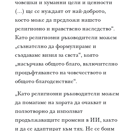
човешки и хуманни цели и ценности
(…) ще се нуждаят от най-доброто,
което може да предложи нашето
религиозно и нравствено наследство“.
Като религиозни ръководители можем
„съзнателно да формулираме и
създаваме визия за света“, която
„насърчава общото благо, включително
процъфтяването на човечеството и
общото благоденствие“.
„Като религиозни ръководители можем
да помагаме на хората да очакват и
ползотворно да използват
продължаващите промени в ИИ, както
и да се адаптират към тях. Не се боим