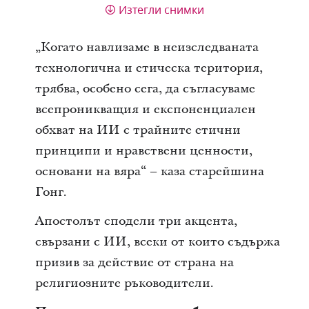
Изтегли снимки
„Когато навлизаме в неизследваната
технологична и етическа територия,
трябва, особено сега, да съгласуваме
всепроникващия и експоненциален
обхват на ИИ с трайните етични
принципи и нравствени ценности,
основани на вяра“ – каза старейшина
Гонг.
Апостолът сподели три акцента,
свързани с ИИ, всеки от които съдържа
призив за действие от страна на
религиозните ръководители.