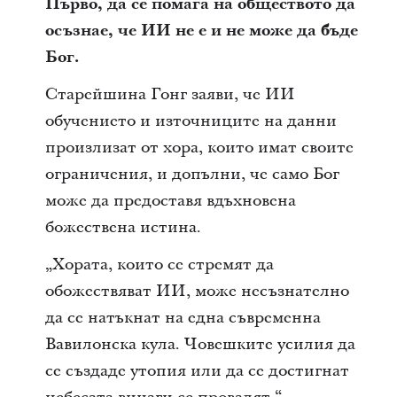
Първо, да се помага на обществото да
осъзнае, че ИИ не е и не може да бъде
Бог.
Старейшина Гонг заяви, че ИИ
обучението и източниците на данни
произлизат от хора, които имат своите
ограничения, и допълни, че само Бог
може да предоставя вдъхновена
божествена истина.
„Хората, които се стремят да
обожествяват ИИ, може несъзнателно
да се натъкнат на една съвременна
Вавилонска кула. Човешките усилия да
се създаде утопия или да се достигнат