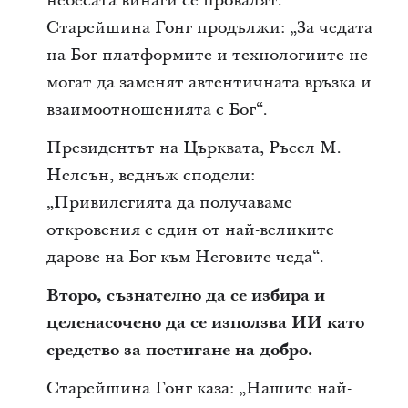
небесата винаги се провалят.“
Старейшина Гонг продължи: „За чедата
на Бог платформите и технологиите не
могат да заменят автентичната връзка и
взаимоотношенията с Бог“.
Президентът на Църквата, Ръсел М.
Нелсън, веднъж сподели:
„Привилегията да получаваме
откровения е един от най-великите
дарове на Бог към Неговите чеда“.
Второ, съзнателно да се избира и
целенасочено да се използва ИИ като
средство за постигане на добро.
Старейшина Гонг каза: „Нашите най-