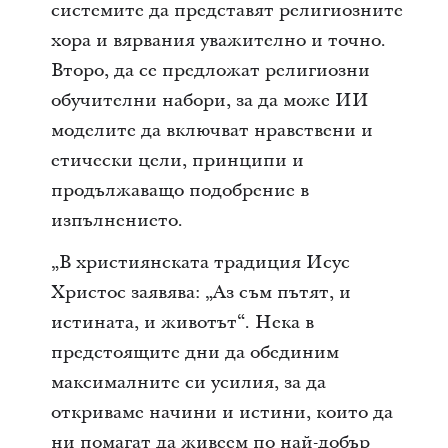
системите да представят религиозните
хора и вярвания уважително и точно.
Второ, да се предложат религиозни
обучителни набори, за да може ИИ
моделите да включват нравствени и
етически цели, принципи и
продължаващо подобрение в
изпълнението.
„В християнската традиция Исус
Христос заявява: „Аз съм пътят, и
истината, и животът“. Нека в
предстоящите дни да обединим
максималните си усилия, за да
откриваме начини и истини, които да
ни помагат да живеем по най-добър