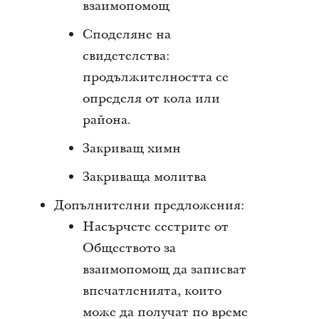
взаимопомощ
Споделяне на
свидетелства:
продължителността се
определя от кола или
района.
Закриващ химн
Закриваща молитва
Допълнителни предложения:
Насърчете сестрите от
Обществото за
взаимопомощ да записват
впечатленията, които
може да получат по време