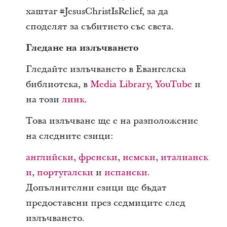
хаштаг #JesusChristIsRelief, за да
споделят за събитието със света.
Гледане на излъчването
Гледайте излъчването в Евангелска
библиотека, в
Media Library,
YouTube
и
на този
линк
.
Това излъчване ще е на разположение
на следните езици:
английски
,
френски
,
немски
,
италианск
и
,
португалски
и
испански
.
Допълнителни езици ще бъдат
предоставени през седмиците след
излъчването.