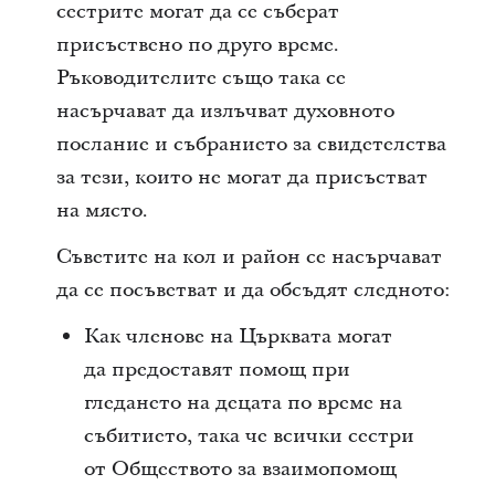
сестрите могат да се съберат
присъствено по друго време.
Ръководителите също така се
насърчават да излъчват духовното
послание и събранието за свидетелства
за тези, които не могат да присъстват
на място.
Съветите на кол и район се насърчават
да се посъветват и да обсъдят следното:
Как членове на Църквата могат
да предоставят помощ при
гледането на децата по време на
събитието, така че всички сестри
от Обществото за взаимопомощ