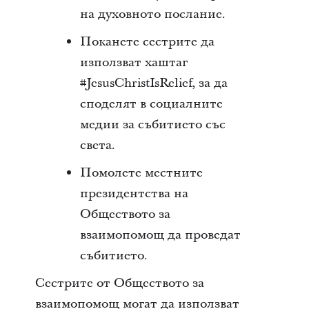
на духовното послание.
Поканете сестрите да
използват хаштаг
#JesusChristIsRelief, за да
споделят в социалните
медии за събитието със
света.
Помолете местните
президентства на
Обществото за
взаимопомощ да проведат
събитието.
Сестрите от Обществото за
взаимопомощ могат да използват