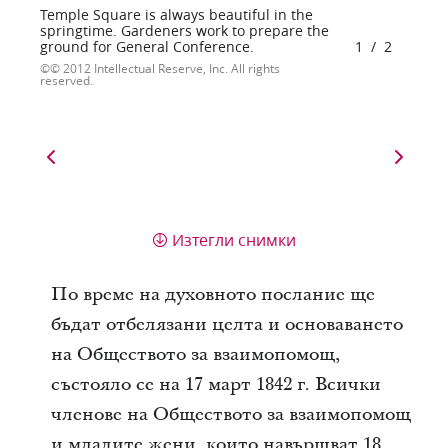
Temple Square is always beautiful in the
springtime. Gardeners work to prepare the
ground for General Conference.
1
/
2
© 2012 Intellectual Reserve, Inc. All rights
reserved.
Изтегли снимки
По време на духовното послание ще
бъдат отбелязани целта и основаването
на Обществото за взаимопомощ,
състояло се на 17 март 1842 г. Всички
членове на Обществото за взаимопомощ
и младите жени, които навършват 18