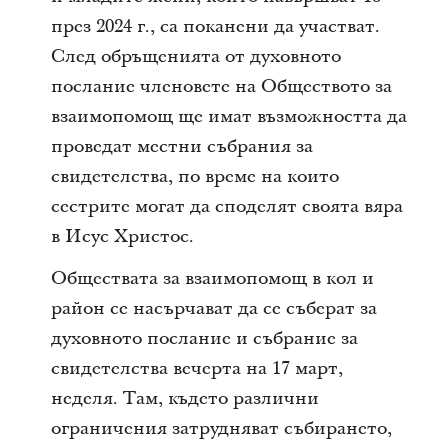
през 2024 г., са поканени да участват.
След обръщенията от духовното
послание членовете на Обществото за
взаимопомощ ще имат възможността да
проведат местни събрания за
свидетелства, по време на които
сестрите могат да споделят своята вяра
в Исус Христос.
Обществата за взаимопомощ в кол и
район се насърчават да се съберат за
духовното послание и събрание за
свидетелства вечерта на 17 март,
неделя. Там, където различни
ограничения затрудняват събирането,