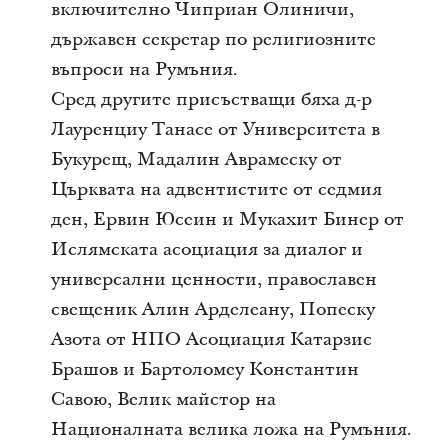
включително Чиприан Олиничи,
държавен секретар по религиозните
въпроси на Румъния.
Сред другите присъстващи бяха д-р
Лауренциу Танасе от Университета в
Букурещ, Мадалин Аврамеску от
Църквата на адвентистите от седмия
ден, Ервин Юсеин и Мукахит Бинер от
Ислямската асоциация за диалог и
универсални ценности, православен
свещеник Алин Арделеану, Попеску
Азота от НПО Асоциация Катарзис
Брашов и Бартоломеу Константин
Савою, Велик майстор на
Националната велика ложа на Румъния.