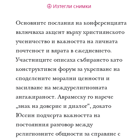
Изтегли снимки
Основните послания на конференцията
включваха акцент върху християнското
ученичество и важността на личната
почтеност и вярата в ежедневието.
Участниците описаха събирането като
конструктивен форум за укрепване на
споделените морални ценности и
засилване на междурелигиозната
ангажираност. Аврамеску го нарече
„знак на доверие и диалог“, докато
Юсеин подчерта важността на
постоянния разговор между
религиозните общности за справяне с