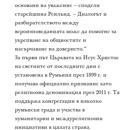
основани на уважение – сподели
старейшина Ренлънд. – Диалогът и
разбирателството между
вероизповеданията може да помогне за
укрепване на общностите и
насърчаване на доверието.“
За първи път Църквата на Исус Христос
на светиите от последните дни е
установена в Румъния през 1899 г. и
получава официално признание като
религиозна деноминация през 2011 г. Тя
поддържа конгрегации в няколко
румънски града и участва в
хуманитарни и междурелигиозни
инициативи в цялата страна.