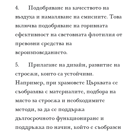
4. Подобряване на качеството на
въздуха и намаляване на емисиите. Това
включва подобряване на горивната
ефeктивност на световната флотилия от
превозни средства на
вероизповеданието.
5. Прилагане на дизайн, развитие на
строежи, които са устойчиви.
Например, при храмовете Църквата се
съобразява с материалите, подбора на
място за строежа и необходимите
методи, за да се поддържа
дългосрочното функциониране и
поддръжка по начин, който е съобразен