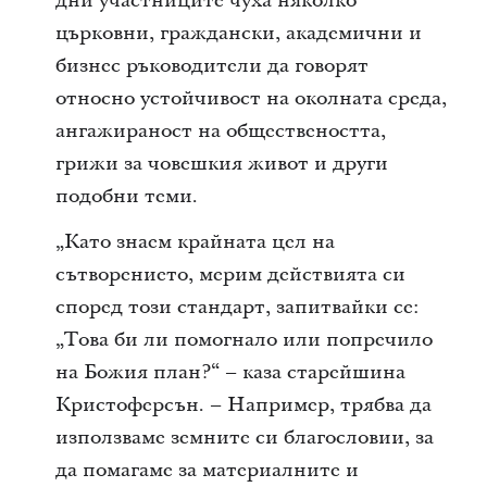
дни участниците чуха няколко
църковни, граждански, академични и
бизнес ръководители да говорят
относно устойчивост на околната среда,
ангажираност на обществеността,
грижи за човешкия живот и други
подобни теми.
„Като знаем крайната цел на
сътворението, мерим действията си
според този стандарт, запитвайки се:
„Това би ли помогнало или попречило
на Божия план?“ – каза старейшина
Кристоферсън. – Например, трябва да
използваме земните си благословии, за
да помагаме за материалните и