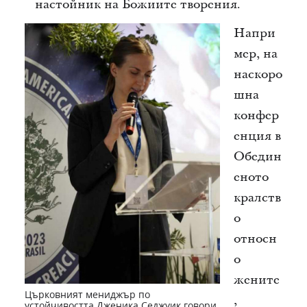
настойник на Божиите творения.
Напри
мер, на
наскоро
шна
конфер
енция в
Обедин
еното
кралств
о
относн
о
жените
Църковният мениджър по
,
устойчивостта Дженика Седжуик говори