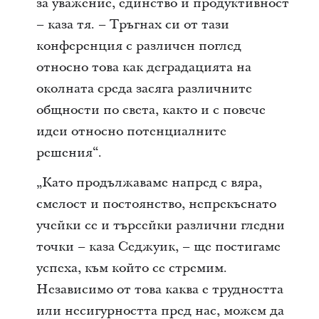
за уважение, единство и продуктивност
– каза тя. – Тръгнах си от тази
конференция с различен поглед
относно това как деградацията на
околната среда засяга различните
общности по света, както и с повече
идеи относно потенциалните
решения“.
„Като продължаваме напред с вяра,
смелост и постоянство, непрекъснато
учейки се и търсейки различни гледни
точки – каза Седжуик, – ще постигаме
успеха, към който се стремим.
Независимо от това каква е трудността
или несигурността пред нас, можем да