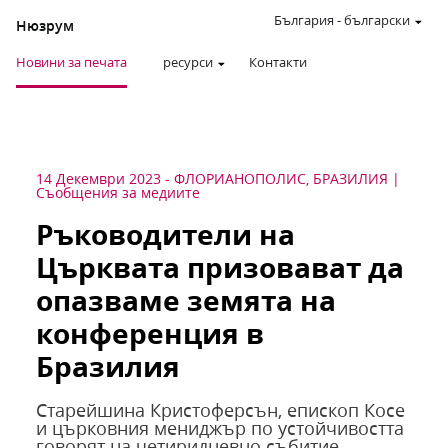
България
-
български
Нюзрум
Новини за печата
ресурси
Контакти
14 Декември 2023
-
ФЛОРИАНОПОЛИС, БРАЗИЛИЯ
Съобщения за медиите
Ръководители на
Църквата призовават да
опазваме земята на
конференция в
Бразилия
Старейшина Кристоферсън, епископ Косе
и църковния мениджър по устойчивостта
говорят на четиридневно събитие.