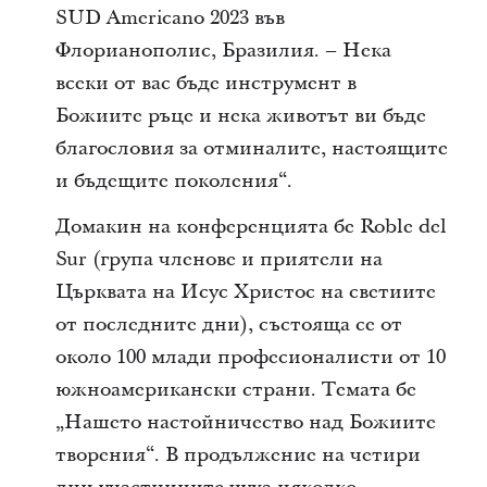
SUD Americano 2023 във
Флорианополис, Бразилия. – Нека
всеки от вас бъде инструмент в
Божиите ръце и нека животът ви бъде
благословия за отминалите, настоящите
и бъдещите поколения“.
Домакин на конференцията бе Roble del
Sur (група членове и приятели на
Църквата на Исус Христос на светиите
от последните дни), състояща се от
около 100 млади професионалисти от 10
южноамерикански страни. Темата бе
„Нашето настойничество над Божиите
творения“. В продължение на четири