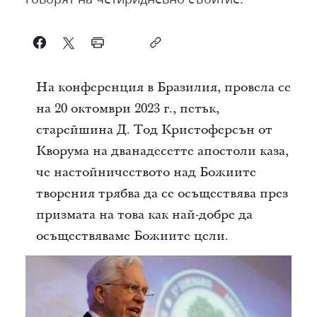
На конференция в Бразилия, провела се
на 20 октомври 2023 г., петък,
старейшина Д. Тод Кристоферсън от
Кворума на дванадесетте апостоли каза,
че настойничеството над Божиите
творения трябва да се осъществява през
призмата на това как най-добре да
осъществяваме Божиите цели.