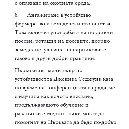
с опазване на околната среда.
6. Ангажиране в устойчиво
фермерство и земеделски стопанства.
Това включва употребата на покривни
посеви, ротация на посевите, неорно
земеделие, улавяне на парниковите
газове и други добри практики.
Църковният мениджър по
устойчивостта Дженика Седжуик каза
по време на конференцията в сряда, че
е научила как ясното виждане,
продължаващото обучение и
различните гледни точки могат да
помогнат на Църквата да бъде по-добър