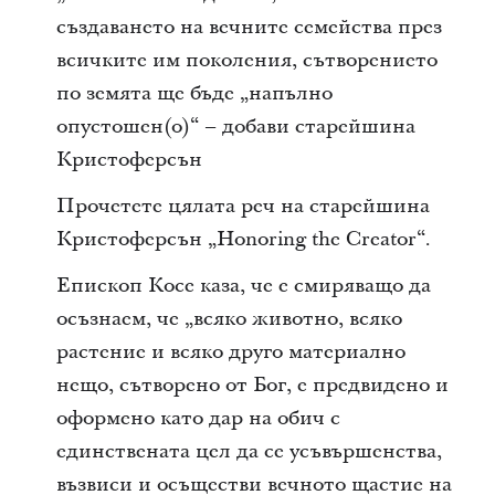
създаването на вечните семейства през
всичките им поколения, сътворението
по земята ще бъде „напълно
опустошен(о)“ – добави старейшина
Кристоферсън
Прочетете цялата реч на старейшина
Кристоферсън „Honoring the Creator“.
Епископ Косе каза, че е смиряващо да
осъзнаем, че „всяко животно, всяко
растение и всяко друго материално
нещо, сътворено от Бог, е предвидено и
оформено като дар на обич с
единствената цел да се усъвършенства,
възвиси и осъществи вечното щастие на