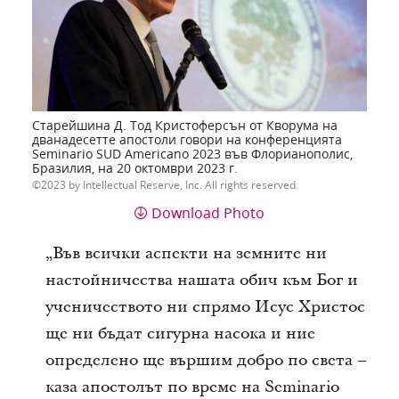
Старейшина Д. Тод Кристоферсън от Кворума на
дванадесетте апостоли говори на конференцията
Seminario SUD Americano 2023 във Флорианополис,
Бразилия, на 20 октомври 2023 г.
2023 by Intellectual Reserve, Inc. All rights reserved.
Download Photo
„Във всички аспекти на земните ни
настойничества нашата обич към Бог и
ученичеството ни спрямо Исус Христос
ще ни бъдат сигурна насока и ние
определено ще вършим добро по света –
каза апостолът по време на Seminario