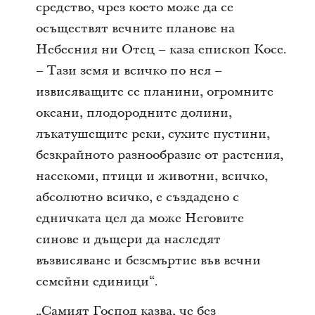
средство, чрез което може да се
осъществят вечните планове на
Небесния ни Отец – каза епископ Косе.
– Тази земя и всичко по нея –
извисяващите се планини, огромните
океани, плодородните долини,
лъкатушещите реки, сухите пустини,
безкрайното разнообразие от растения,
насекоми, птици и животни, всичко,
абсолютно всичко, е създадено с
едничката цел да може Неговите
синове и дъщери да наследят
възвисяване и безсмъртие във вечни
семейни единици“.
„Самият Господ казва, че без