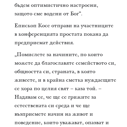
бъдем оптимистично настроени,
защото сме водени от Бог“.
Епископ Косе отправи на участниците
в конференцията простата покана да
предприемат действия.
„Помислете за начините, по които
можете да благославяте семейството си,
общността си, страната, в която
живеете, и в крайна сметка нуждаещите
се хора по целия свят – каза той. –
Надявам се, че ще се грижите за
естествената си среда и че ще
възприемете начин на живот и
поведение, които уважават, опазват и