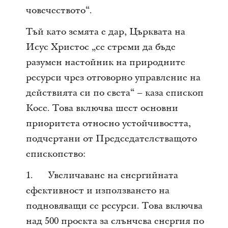
човечеството“.
Тъй като земята е дар, Църквата на
Исус Христос „се стреми да бъде
разумен настойник на природните
ресурси чрез отговорно управление на
действията си по света“ – каза епископ
Косе. Това включва шест основни
приоритета относно устойчивостта,
подчертани от Председателстващото
епископство:
1. Увеличаване на енергийната
ефективност и използването на
подновяващи се ресурси. Това включва
над 500 проекта за слънчева енергия по