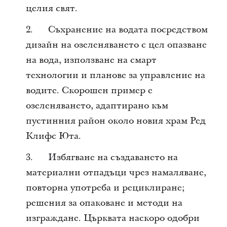
целия свят.
2. Съхранение на водата посредством
дизайн на озеленяването с цел опазване
на вода, използване на смарт
технологии и планове за управление на
водите. Скорошен пример е
озеленяването, адаптирано към
пустинния район около новия храм Ред
Клифс Юта.
3. Избягване на създаването на
материални отпадъци чрез намаляване,
повторна употреба и рециклиране;
решения за опаковане и методи на
изграждане. Църквата наскоро одобри