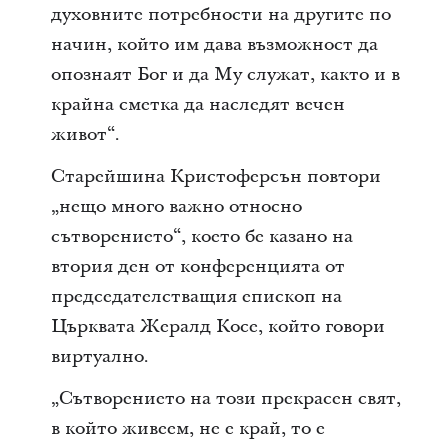
духовните потребности на другите по
начин, който им дава възможност да
опознаят Бог и да Му служат, както и в
крайна сметка да наследят вечен
живот“.
Старейшина Кристоферсън повтори
„нещо много важно относно
сътворението“, което бе казано на
втория ден от конференцията от
председателстващия епископ на
Църквата Жералд Косе, който говори
виртуално.
„Сътворението на този прекрасен свят,
в който живеем, не е край, то е