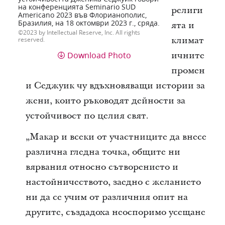
на конференцията Seminario SUD
религи
Americano 2023 във Флорианополис,
Бразилия, на 18 октомври 2023 г., сряда.
ята и
2023 by Intellectual Reserve, Inc. All rights
климат
reserved.
Download Photo
ичните
промен
и Седжуик чу вдъхновяващи истории за
жени, които ръководят дейности за
устойчивост по целия свят.
„Макар и всеки от участниците да внесе
различна гледна точка, общите ни
вярвания относно сътворението и
настойничеството, заедно с желанието
ни да се учим от различния опит на
другите, създадоха неоспоримо усещане