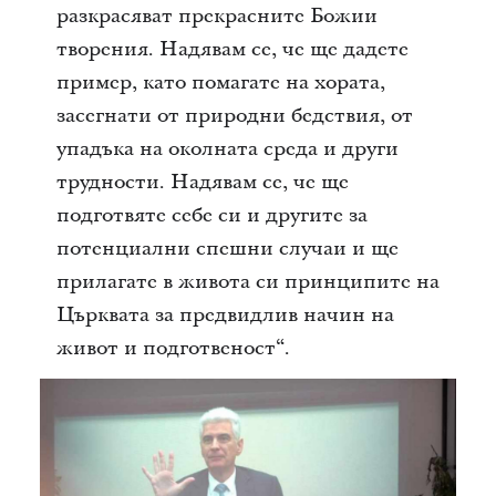
разкрасяват прекрасните Божии
творения. Надявам се, че ще дадете
пример, като помагате на хората,
засегнати от природни бедствия, от
упадъка на околната среда и други
трудности. Надявам се, че ще
подготвяте себе си и другите за
потенциални спешни случаи и ще
прилагате в живота си принципите на
Църквата за предвидлив начин на
живот и подготвеност“.