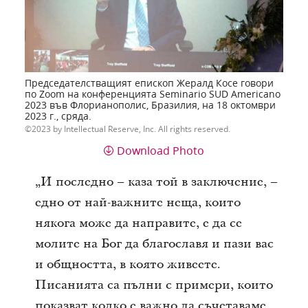
Председателстващият епископ Жералд Косе говори
по Zoom на конференцията Seminario SUD Americano
2023 във Флорианополис, Бразилия, на 18 октомври
2023 г., сряда.
2023 by Intellectual Reserve, Inc. All rights reserved.
Download Photo
„И последно – каза той в заключение, –
едно от най-важните неща, които
някога може да направите, е да се
молите на Бог да благославя и пази вас
и общността, в която живеете.
Писанията са пълни с примери, които
показват колко е важно да съчетаваме