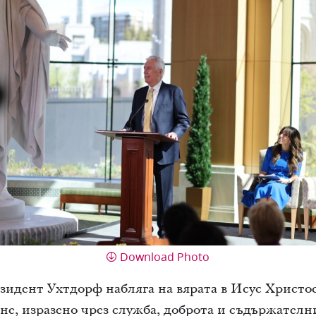
Download Photo
зидент Ухтдорф набляга на вярата в Исус Христос
ане, изразено чрез служба, доброта и съдържател