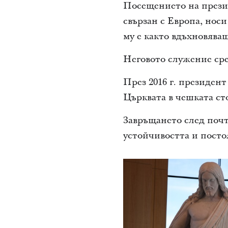
Посещението на презид
свързан с Европа, носи
му е както вдъхновяващ
Неговото служение сре
През 2016 г. президент
Църквата в чешката ст
Завръщането след почт
устойчивостта и посто