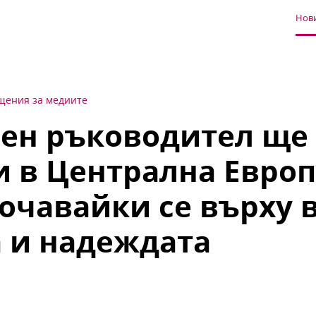
Нови
щения за медиите
ен ръководител ще
 в Централна Европ
очавайки се върху 
 и надеждата