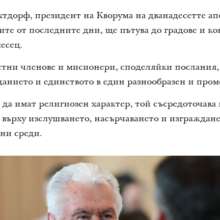
тдорф, президент на Кворума на дванадесетте ап
ите от последните дни, ще пътува до градове и к
есец.
стни членове и мисионери, споделяйки послания,
данието и единството в един разнообразен и пром
да имат религиозен характер, той съсредоточава
върху изслушването, насърчаването и изграждане
ни среди.