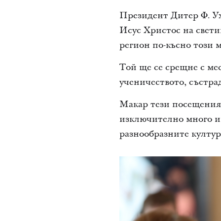
Президент Дитер Ф. Ух
Исус Христос на свети
регион по-късно този м
Той ще се срещне с ме
ученичеството, състра
Макар тези посещения 
изключително много и 
разнообразните култур