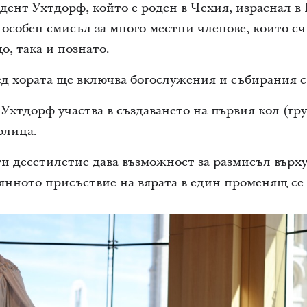
ент Ухтдорф, който е роден в Чехия, израснал в
 особен смисъл за много местни членове, които с
о, така и познато.
д хората ще включва богослужения и събирания с
 Ухтдорф участва в създаването на първия кол (гр
олица.
и десетилетие дава възможност за размисъл върху
янното присъствие на вярата в един променящ се 