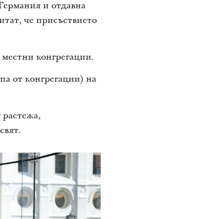
 Германия и отдавна
читат, че присъствието
 местни конгрегации.
упа от конгрегации) на
 растежа,
свят.