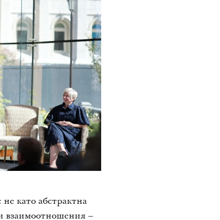
 не като абстрактна
ни взаимоотношения –