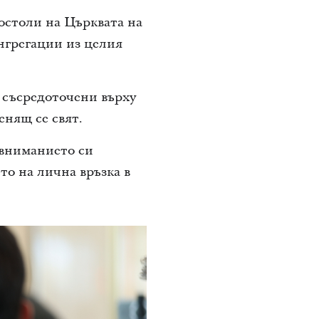
остоли на Църквата на
онгрегации из целия
 съсредоточени върху
енящ се свят.
 вниманието си
то на лична връзка в