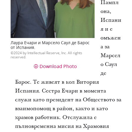
Пампл
она,
Испани
я и е
омъжен
Лаура Ечари и Марсело Саул де Барос
а за
от Испания.
2024 by Intellectual Reserve, Inc. All rights
Марсел
reserved.
о Саул
Download Photo
де
Барос. Те живеят в кол Витория
Испания. Сестра Ечари в момента
служи като президент на Обществото за
взаимопомощ в район, както и като
храмов работник. Отслужила е
пълновременна мисия на Храмовия