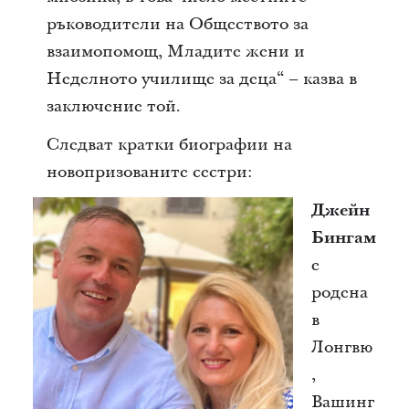
ръководители на Обществото за
взаимопомощ, Младите жени и
Неделното училище за деца“ – казва в
заключение той.
Следват кратки биографии на
новопризованите сестри:
Джейн
Бингам
е
родена
в
Лонгвю
,
Вашинг