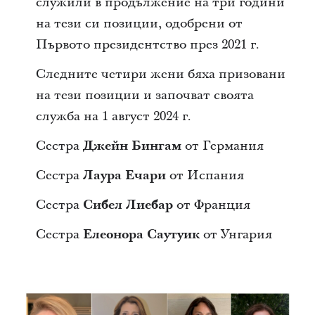
служили в продължение на три години
на тези си позиции, одобрени от
Първото президентство през 2021 г.
Следните четири жени бяха призовани
на тези позиции и започват своята
служба на 1 август 2024 г.
Сестра
Джейн Бингам
от Германия
Сестра
Лаура Ечари
от Испания
Сестра
Сибел Лиебар
от Франция
Сестра
Елеонора Саутуик
от Унгария