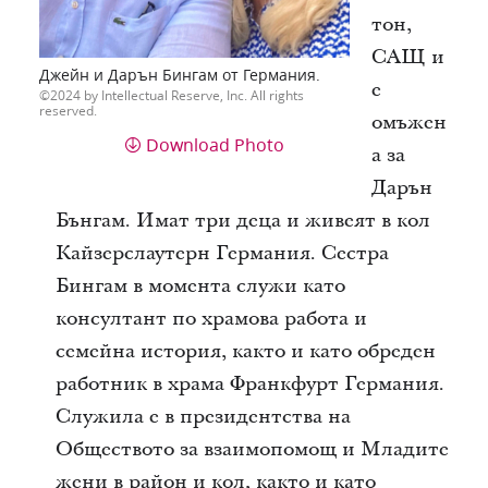
тон,
САЩ и
Джейн и Дарън Бингам от Германия.
е
2024 by Intellectual Reserve, Inc. All rights
reserved.
омъжен
Download Photo
а за
Дарън
Бънгам. Имат три деца и живеят в кол
Кайзерслаутерн Германия. Сестра
Бингам в момента служи като
консултант по храмова работа и
семейна история, както и като обреден
работник в храма Франкфурт Германия.
Служила е в президентства на
Обществото за взаимопомощ и Младите
жени в район и кол, както и като