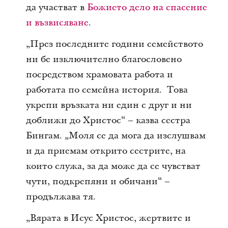
да участват в
Божието дело на спасение
и възвисяване
.
„През последните години семейството
ни бе изключително благословено
посредством храмовата работа и
работата по семейна история. Това
укрепи връзката ни един с друг и ни
доближи до Христос“ – казва сестра
Бингам. „Моля се да мога да изслушвам
и да приемам открито сестрите, на
които служа, за да може да се чувстват
чути, подкрепяни и обичани“ –
продължава тя.
„Вярата в Исус Христос, жертвите и