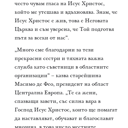
често чувам гласа на Исус Христос,
който ме утешава и вдъхновява. Знам, че
Исус Христос е жив, това е Неговата
Църква и съм уверена, че Той подготвя
пътя за всеки от нас“.
„Много сме благодарни за тези
прекрасни сестри и тяхната важна
служба като съветници в областните
организации“ – казва старейшина
Масимо де Фео, президент на област
Централна Европа. „Те са жени,
спазващи завети, със силна вяра в
Господ Исус Христос, които ще помагат
да наставляват, обучават и благославят
мнозина, в това число местните