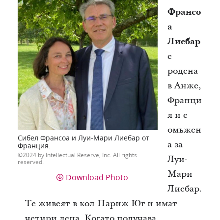
Франсо
а
Лиебар
е
родена
в Анже,
Франци
я и е
омъжен
Сибел Франсоа и Луи-Мари Лиебар от
а за
Франция.
2024 by Intellectual Reserve, Inc. All rights
Луи-
reserved.
Мари
Download Photo
Лиебар.
Те живеят в кол Париж Юг и имат
четири деца. Когато получава