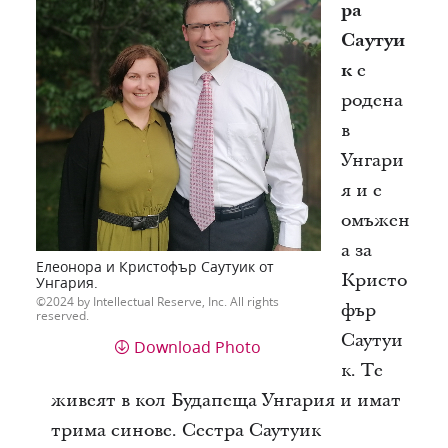
ра
Саутуи
к
е
родена
в
Унгари
я и е
омъжен
а за
Елеонора и Кристофър Саутуик от
Кристо
Унгария.
2024 by Intellectual Reserve, Inc. All rights
фър
reserved.
Саутуи
Download Photo
к. Те
живеят в кол Будапеща Унгария и имат
трима синове. Сестра Саутуик