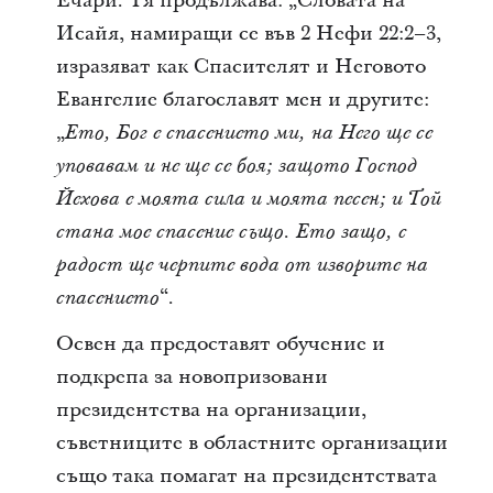
Ечари. Тя продължава: „Словата на
Исайя, намиращи се във 2 Нефи 22:2–3,
изразяват как Спасителят и Неговото
Евангелие благославят мен и другите:
„
Ето, Бог е спасението ми, на Него ще се
уповавам и не ще се боя; защото Господ
Йехова е моята сила и моята песен; и Той
стана мое спасение също.
Ето защо, с
радост ще черпите вода от изворите на
“.
спасението
Освен да предоставят обучение и
подкрепа за новопризовани
президентства на организации,
съветниците в областните организации
също така помагат на президентствата