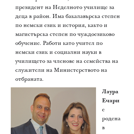
президент на Неделното училище за
деца в район. Има бакалавърска степен
по немски език и история, както и
магистърска степен по чуждоезиково
обучение. Работи като учител по
немски език и социални науки в
училището за членове на семейства на
служители на Министерството на
отбраната.
Лаура
Ечари
е
родена
в