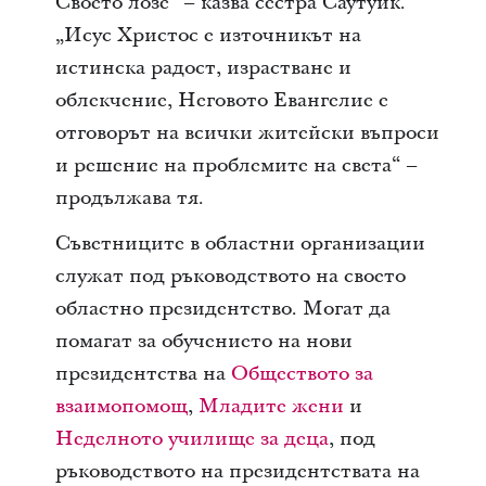
Своето лозе“ – казва сестра Саутуик.
„Исус Христос е източникът на
истинска радост, израстване и
облекчение, Неговото Евангелие е
отговорът на всички житейски въпроси
и решение на проблемите на света“ –
продължава тя.
Съветниците в областни организации
служат под ръководството на своето
областно президентство. Могат да
помагат за обучението на нови
президентства на
Обществото за
взаимопомощ
,
Младите жени
и
Неделното училище за деца
, под
ръководството на президентствата на