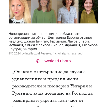
Новопризованите съветници в областните
организации за област Централна Европа от ляво
надясно: Джейн Бингам, Германия, Лаура Ечари,
Испания, Сибел Франсоа Лиебар, Франция, Елеонора
Саутуик, Унгария.
© 2024 by Intellectual Reserve, Inc. All rights reserved.
Download Photo
„Очаквам с нетърпение да служа с
удивителните и предани жени
ръководители и пионери в Унгария и
Румъния, за да помагаме на Господ да
разширява и укрепва тази част от