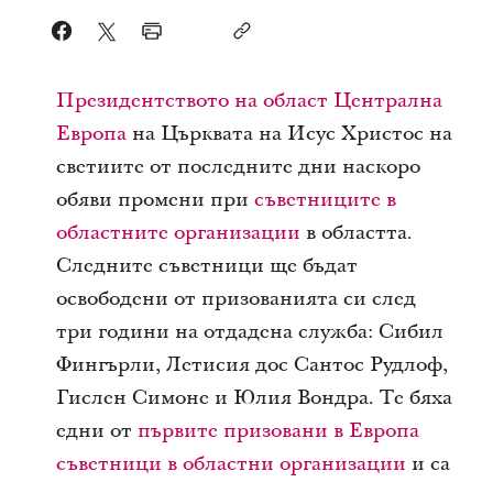
Президентството на област Централна
Европа
на Църквата на Исус Христос на
светиите от последните дни наскоро
обяви промени при
съветниците в
областните организации
в областта.
Следните съветници ще бъдат
освободени от призованията си след
три години на отдадена служба: Сибил
Фингърли, Летисия дос Сантос Рудлоф,
Гислен Симоне и Юлия Вондра. Те бяха
едни от
първите призовани в Европа
съветници в областни организации
и са