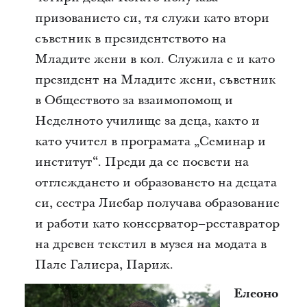
призованието си, тя служи като втори
съветник в президентството на
Младите жени в кол. Служила е и като
президент на Младите жени, съветник
в Обществото за взаимопомощ и
Неделното училище за деца, както и
като учител в програмата „Семинар и
институт“. Преди да се посвети на
отглеждането и образоването на децата
си, сестра Лиебар получава образование
и работи като консерватор–реставратор
на древен текстил в музея на модата в
Пале Галиера, Париж.
Елеоно