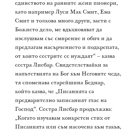
единството на ранните жени пионери,
като например Луси Мак Смит, Ема
Смит и толкова много други, заети с
Божието дело, ме вдъхновяват да
изслушвам със смирение и обич и да
предлагам насърчението и подкрепата,
от които сестрите се нуждаят“ – казва
сестра Лиебар. Свидетелствайки за
напътствията на Бог към Неговите чеда,
тя споменава старейшина Беднар,
който казва, че „Писанията са
предварително записаният глас на
Господ“. Сестра Лиебар продължава:
„Когато изучавам конкретен стих от
Писанията или съм насочена към такъв,