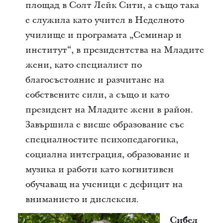
площад в Солт Лейк Сити, а също така
е служила като учител в Неделното
училище и програмата „Семинар и
институт“, в президентства на Младите
жени, като специалист по
благосъстояние и разчитане на
собствените сили, а също и като
президент на Младите жени в район.
Завършила е висше образование със
специалностите психопедагогика,
социална интеграция, образование и
музика и работи като когнитивен
обучаващ на ученици с дефицит на
вниманието и дислексия.
Сибел