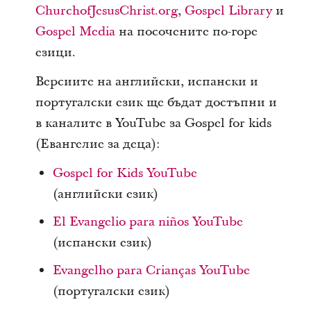
ChurchofJesusChrist.org
,
Gospel Library
и
Gospel Media
на посочените по-горе
езици.
Версиите на английски, испански и
португалски език ще бъдат достъпни и
в каналите в YouTube за Gospel for kids
(Евангелие за деца):
Gospel for Kids YouTube
(английски език)
El Evangelio para niños YouTube
(испански език)
Evangelho para Crianças YouTube
(португалски език)