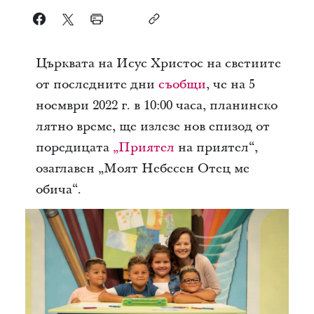
Църквата на Исус Христос на светиите
от последните дни
съобщи
, че на 5
ноември 2022 г. в 10:00 часа, планинско
лятно време, ще излезе нов епизод от
поредицата
„Приятел
на приятел“,
озаглавен „Моят Небесен Отец ме
обича“.