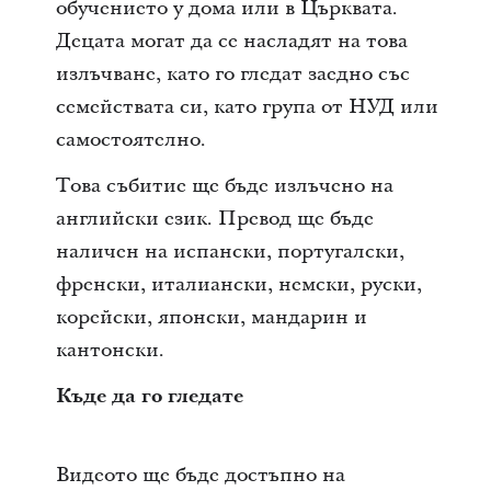
обучението у дома или в Църквата.
Децата могат да се насладят на това
излъчване, като го гледат заедно със
семействата си, като група от НУД или
самостоятелно.
Това събитие ще бъде излъчено на
английски език. Превод ще бъде
наличен на испански, португалски,
френски, италиански, немски, руски,
корейски, японски, мандарин и
кантонски.
Къде да го гледате
Видеото ще бъде достъпно на