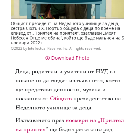
Общият президент на Неделното училище за деца,
сестра Сюзън Х. Портър общува с деца по време на
епизод от „Приятел на приятел“, озаглавен „Моят
Небесен Отце ме обича“, който ще бъде излъчен на 5
ноември 2022 г.
2022 by Intellectual Reserve, Inc. All rights reserved.
Download Photo
Деца, родители и учители от НУД са
поканени да гледат излъчването, което
ще представи дейности, музика и
послания от
Общото
президентство на
Неделното училище за деца.
Излъчването през
ноември на „Приятел
на приятел
“ ще бъде третото по ред