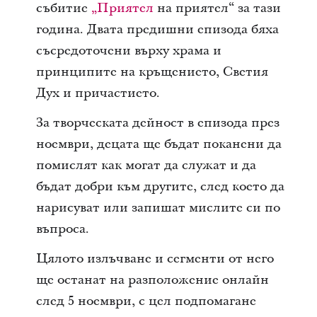
събитие
„Приятел
на приятел“ за тази
година. Двата предишни епизода бяха
съсредоточени върху храма и
принципите на кръщението, Светия
Дух и причастието.
За творческата дейност в епизода през
ноември, децата ще бъдат поканени да
помислят как могат да служат и да
бъдат добри към другите, след което да
нарисуват или запишат мислите си по
въпроса.
Цялото излъчване и сегменти от него
ще останат на разположение онлайн
след 5 ноември, с цел подпомагане