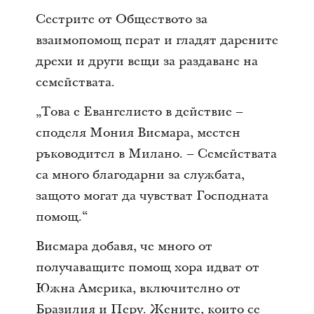
Сестрите от Обществото за
взаимопомощ перат и гладят дарените
дрехи и други вещи за раздаване на
семействата.
„Това е Евангелието в действие –
споделя Мония Висмара, местен
ръководител в Милано. – Семействата
са много благодарни за службата,
защото могат да чувстват Господната
помощ.“
Висмара добавя, че много от
получаващите помощ хора идват от
Южна Америка, включително от
Бразилия и Перу. Жените, които се