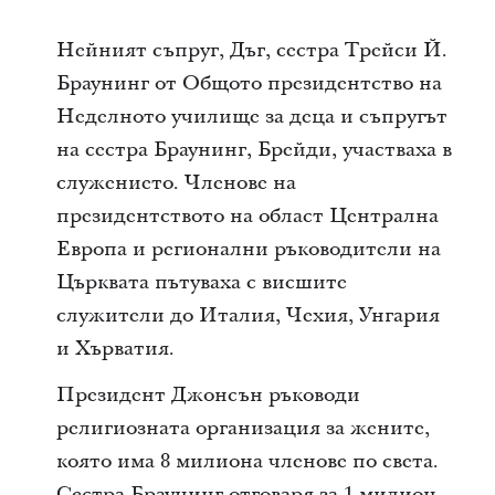
Нейният съпруг, Дъг, сестра Трейси Й.
Браунинг от Общото президентство на
Неделното училище за деца и съпругът
на сестра Браунинг, Брейди, участваха в
служението. Членове на
президентството на област Централна
Европа и регионални ръководители на
Църквата пътуваха с висшите
служители до Италия, Чехия, Унгария
и Хърватия.
Президент Джонсън ръководи
религиозната организация за жените,
която има 8 милиона членове по света.
Сестра Браунинг отговаря за 1 милион