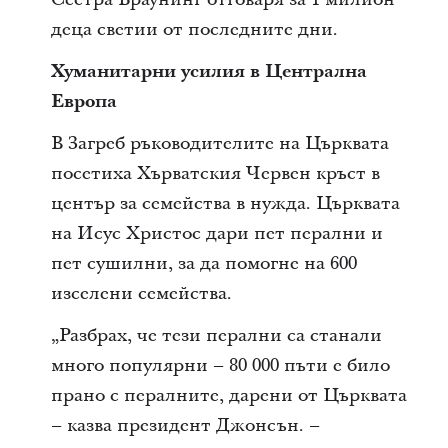
деца светии от последните дни.
Хуманитарни усилия в Централна
Европа
В Загреб ръководителите на Църквата
посетиха Хърватския Червен кръст в
център за семейства в нужда. Църквата
на Исус Христос дари пет перални и
пет сушилни, за да помогне на 600
изселени семейства.
„Разбрах, че тези перални са станали
много популярни – 80 000 пъти е било
прано с пералните, дарени от Църквата
– казва президент Джонсън. –