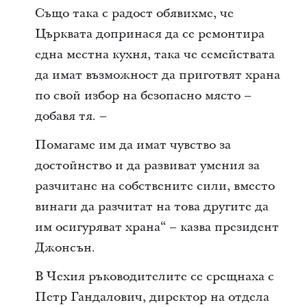
Също така с радост обявихме, че
Църквата допринася да се ремонтира
една местна кухня, така че семействата
да имат възможност да приготвят храна
по свой избор на безопасно място –
добавя тя. –
Помагаме им да имат чувство за
достойнство и да развиват умения за
разчитане на собствените сили, вместо
винаги да разчитат на това другите да
им осигуряват храна“ – казва президент
Джонсън.
В Чехия ръководителите се срещнаха с
Петр Гандалович, директор на отдела