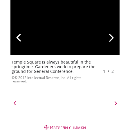
Temple Square is always beautiful in the
springtime. Gardeners work to prepare the
ground for General Conference.
1
/
2
© 2012 Intellectual Reserve, Inc. All rights
reserved.
Изтегли снимки