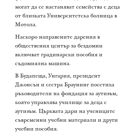
могат да се настаняват семейства с деца
от близката Университетска болница в
Мотола.
Наскоро направените дарения в
обществения център за бездомни
включват градинарски пособия и
съдомиялна машина.
В Будапеща, Унгария, президент
Джонсън и сестра Браунинг посетиха
ръководители на фондация за аутизъм,
която управлява училище за деца с
аутизъм. Църквата дари на учениците
съвременни учебни материали и други
учебни пособия.