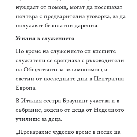
нуждаят от помощ, могат да посещават
центъра с предварителна уговорка, за да
получават безплатни дарения.
Усилия в служението
По време на служението си висшите
служители се срещнаха с ръководители
на Обществото за взаимопомощ и
светии от последните дни в Централна
Европа.
В Италия сестра Браунинг участва и в
събрание, водено от деца от Неделното
училище за деца.
„Прекарахме чудесно време в пеене на