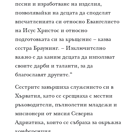
песни и изработване на изделия,
позволявайки на децата да споделят
впечатленията си относно Евангелието
на Исус Христос и относно
подготовката си за кръщение – казва
сестра Браунинг. – Изключително
важно е да каним децата да използват
своите дарби и таланти, за да
благославят другите.“
Сестрите завършиха служението си в
Хърватия, като се срещнаха с местни
ръководители, пълнолетни младежи и
мисионери от мисия Северна
Адриатика, които се събраха за окръжна
конференция.