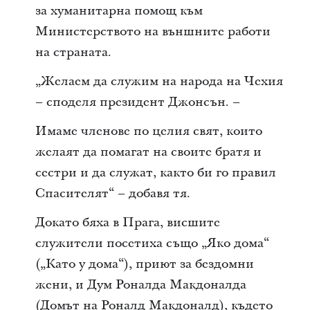
за хуманитарна помощ към
Министерството на външните работи
на страната.
„Желаем да служим на народа на Чехия
– споделя президент Джонсън. –
Имаме членове по целия свят, които
желаят да помагат на своите братя и
сестри и да служат, както би го правил
Спасителят“ – добавя тя.
Докато бяха в Прага, висшите
служители посетиха също „Яко дома“
(„Като у дома“), приют за бездомни
жени, и Дум Роналда Макдоналда
(Домът на Роналд Макдоналд), където