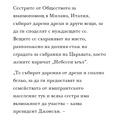
Сестрите от Обществото за
взаимопомощ в Милано, Италия,
събират дарени дрехи и други вещи, за
да ги споделят с нуждаещите се.
Вещите се съхраняват на място,
разположено на долния етаж на
сградата за събрания на Църквата, което
жените наричат „Небесен ъгъл“.
„Те събират дарения от дрехи и спално
бельо, за да ги предоставят на
семействата от имигрантското
население тук и всяка сестра има
възможност да участва – казва
президент Джонсън. –