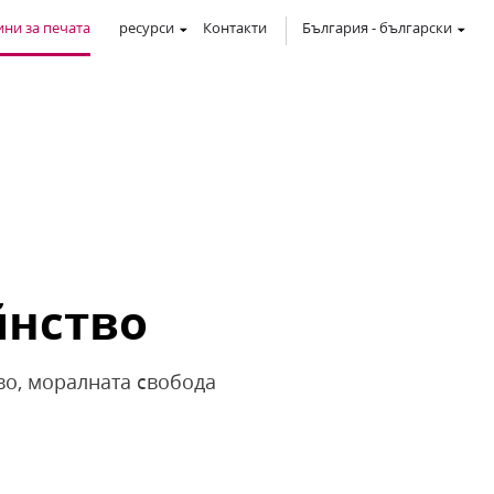
ни за печата
ресурси
Контакти
България
-
български
йнство
во, моралната свобода