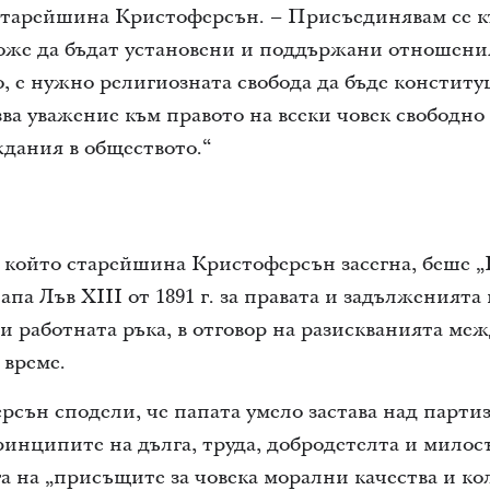
старейшина Кристоферсън. – Присъединявам се к
 може да бъдат установени и поддържани отношен
о, е нужно религиозната свобода да бъде констит
зва уважение към правото на всеки човек свободно
дания в обществото.“
 който старейшина Кристоферсън засегна, беше „
па Лъв XIII от 1891 г. за правата и задълженията 
 работната ръка, в отговор на разискванията ме
 време.
ън сподели, че папата умело застава над партиза
ринципите на дълга, труда, добродетелта и милос
а на „присъщите за човека морални качества и кол