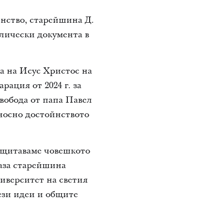
нство, старейшина Д.
лически документа в
та на Исус Христос на
арация от 2024 г. за
свобода от папа Павел
относно достойнството
защитаваме човешкото
каза старейшина
иверситет на светия
ези идеи и общите