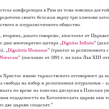
етска конференция в Рим на тема човешко достой
редоточи своите бележки върху три ключови като
ството и плуралистичното общество.
., вторник, докато говореше, апостолът от Църква
е дни многократно цитира „
Dignitas Infinita
“ (декл
), „
Dignitatis Humanae
“ (трактат за религиозната 
 Novarum
“ (послание от 1891 г. на папа Лъв XIII 
а Христос имаме тържествената отговорност да 
а свобода на избор и религиозния плурализъм – 
ката по време на панелна дискусия в Папския ун
явам отдадеността на Католическата църква към т
е две църкви споделят.“