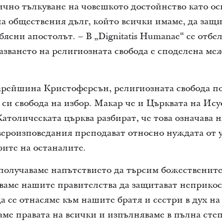
гично тълкуване на човешкото достойнство като ос
на обществения дълг, който всички имаме, да защ
бясни апостолът. – В „Dignitatis Humanae“ се отбе
пазването на религиозната свобода е споделена ме
арейшина Кристоферсън, религиозната свобода по
си свобода на избор. Макар че и Църквата на Ису
атолическата църква разбират, че това означава 
 вероизповедания преподават относно нуждата от 
рите на останалите.
“ получаваме напътствието да търсим божественит
аваме нашите правителства да защитават неприко
а се отнасяме към нашите братя и сестри в дух на
ваме правата на всички и изпълняваме в пълна сте