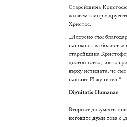
Старейшина Кристоферсъ
живеем в мир с другите
Христос.
„Искрено съм благодар
напомнят за божествен
старейшина Кристоферс
достойнство, която ср
върху истината, че сме
нашият Изкупител.“
Dignitatis Humanae
Вторият документ, кой
неговите думи това е 