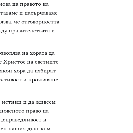
нова на правото на
итаваме и насърчаваме
лязва, че отговорността
жду правителствата и
зволява на хората да
с Христос на светиите
някои хора да избират
учтивост и проявяване
е истини и да живеем
сновеното право на
 „справедливост и
пен нашия дълг към