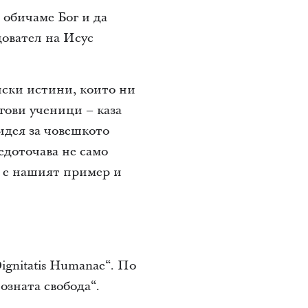
 обичаме Бог и да
довател на Исус
лски истини, които ни
гови ученици – каза
идея за човешкото
едоточава не само
с е нашият пример и
gnitatis Humanae“. По
озната свобода“.