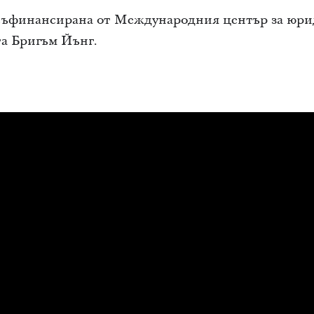
ъфинансирана от Международния център за юри
та Бригъм Йънг.