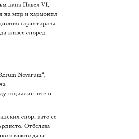
ъм папа Павел VI,
ия на мир и хармония
уционно гарантирана
 да живее според
Rerum Novarum“,
на
жду социалистите и
нския спор, като се
ърдието. Отбеляза
ко е важно да се