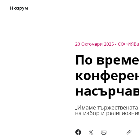
Нюзрум
20 Октомври 2025
-
СОФИЯ
Bu
По време
конферен
насърчав
„Имаме тържествената 
на избор и религиозни