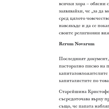
всички хора – обясни 
заявявайки, че „за да
сред цялото човечеств
навсякъде и да се пока
своите религиозни виж
Rerum Novarum
Последният документ,
пасторално писмо на па
капиталовложителите и
капиталистите по това
Старейшина Кристоферс
съсредоточава върху п
също, че папата набляг