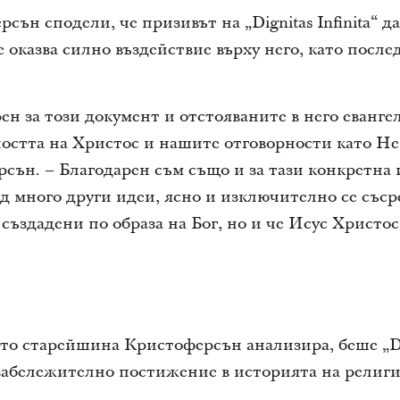
н сподели, че призивът на „Dignitas Infinita“ да
 оказва силно въздействие върху него, като после
ен за този документ и отстояваните в него еванге
остта на Христос и нашите отговорности като Не
ън. – Благодарен съм също и за тази конкретна 
ед много други идеи, ясно и изключително се съср
 създадени по образа на Бог, но и че Исус Христо
то старейшина Кристоферсън анализира, беше „Di
„забележително постижение в историята на религи