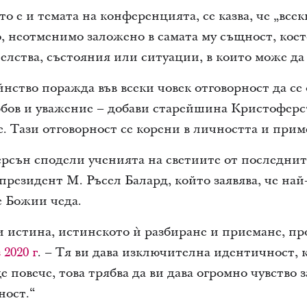
което е и темата на конференцията, се казва, че „вс
, неотменимо заложено в самата му същност, коет
телства, състояния или ситуации, в които може да
нство поражда във всеки човек отговорност да се 
бов и уважение – добави старейшина Кристоферсъ
. Тази отговорност се корени в личността и прим
сън сподели ученията на светиите от последните
резидент М. Ръсел Балард, който заявява, че на
ме Божии чеда.
и истина, истинското ѝ разбиране и приемане, п
2020 г
. – Тя ви дава изключителна идентичност, 
 повече, това трябва да ви дава огромно чувство 
ност.“