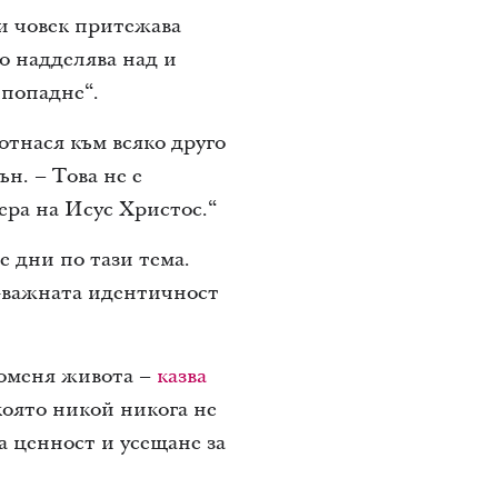
еки човек притежава
о надделява над и
 попадне“.
отнася към всяко друго
н. – Това не е
ера на Исус Христос.“
 дни по тази тема.
й-важната идентичност
роменя живота –
казва
която никой никога не
за ценност и усещане за