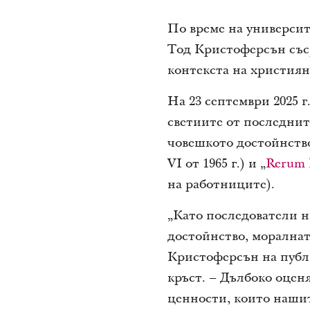
По време на университ
Тод Кристоферсън със
контекста на християн
На 23 септември 2025 г
светиите от последнит
човешкото достойнство
VI от 1965 г.) и „
Rerum
на работниците).
„Като последователи н
достойнство, моралнат
Кристоферсън на публи
кръст. – Дълбоко оцен
ценности, които нашит