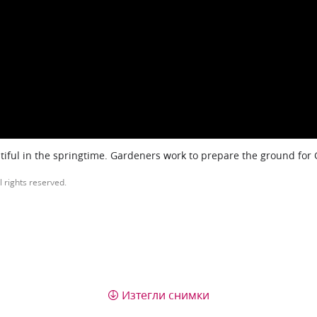
iful in the springtime. Gardeners work to prepare the ground for
l rights reserved.
Изтегли снимки