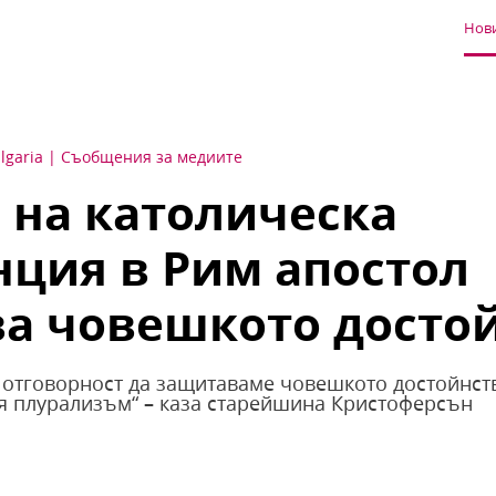
Нови
lgaria
Съобщения за медиите
 на католическа
ция в Рим апостол
а човешкото досто
отговорност да защитаваме човешкото достойнст
я плурализъм“ – каза старейшина Кристоферсън