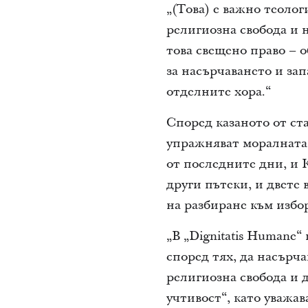
„(Това) е важно теоло
религиозна свобода и 
това свещено право – о
за насърчаването и за
отделните хора.“
Според казаното от ст
упражняват моралната 
от последните дни, и К
други пътеки, и двете
на разбиране към избо
„В „Dignitatis Humane
според тях, да насърч
религиозна свобода и д
учтивост“, като уважа