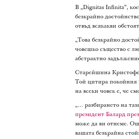
В „Dignitas Infinita“, 
безкрайно достойнство
отвъд всякакви обстоя
„Това безкрайно достой
човешко същество с лю
абстрактно задължение
Старейшина Кристофер
Той цитира покойния п
на всеки човек е, че с
„… разбирането на таз
президент Балард през 
може да ви отнеме. Още
вашата безкрайна стой