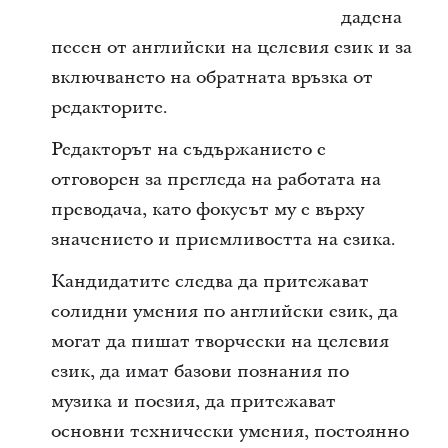
дадена
песен от английски на целевия език и за
включването на обратната връзка от
редакторите.
Редакторът на съдържанието е
отговорен за прегледа на работата на
преводача, като фокусът му е върху
значението и приемливостта на езика.
Кандидатите следва да притежават
солидни умения по английски език, да
могат да пишат творчески на целевия
език, да имат базови познания по
музика и поезия, да притежават
основни технически умения, постоянно