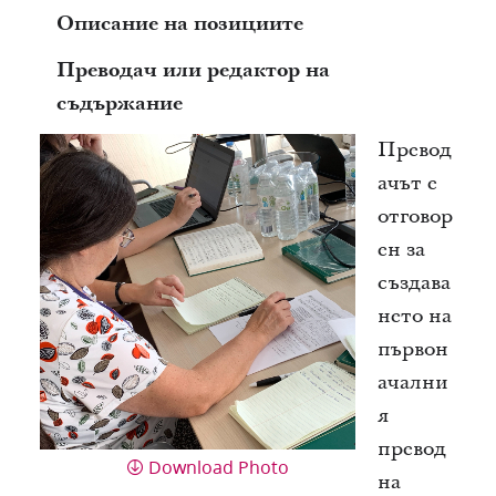
Описание на позициите
Преводач или редактор на
съдържание
Превод
ачът е
отговор
ен за
създава
нето на
първон
ачални
я
превод
Download Photo
на