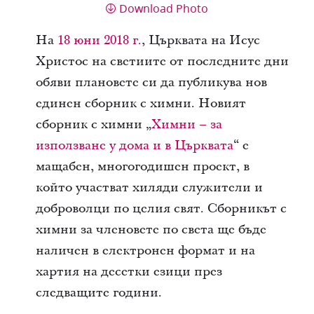
Download Photo
На
18 юни 2018 г.
, Църквата на Исус
Христос на светиите от последните дни
обяви плановете си да публикува нов
единен сборник с химни. Новият
сборник с химни „
Химни – за
използване у дома и в Църквата
“ е
мащабен, многогодишен проект, в
който участват хиляди служители и
доброволци по целия свят. Сборникът с
химни за членовете по света ще бъде
наличен в електронен формат и на
хартия на десетки езици през
следващите години.