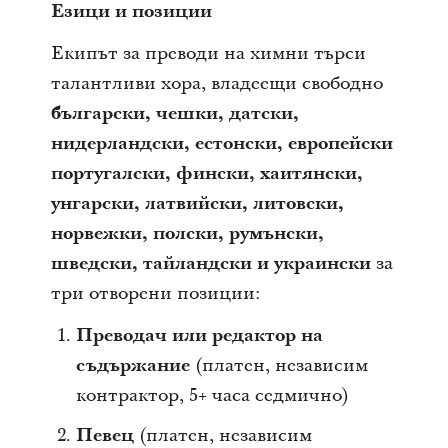
Езици и позиции
Екипът за преводи на химни търси
талантливи хора, владеещи свободно
български, чешки, датски,
нидерландски, естонски, европейски
португалски, фински, хаитянски,
унгарски, латвийски, литовски,
норвежки, полски, румънски,
шведски, тайландски и украински
за
три отворени позиции:
Преводач или редактор на
съдържание
(платен, независим
контрактор, 5+ часа седмично)
Певец
(платен, независим