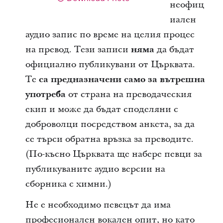
неофиц
иален
аудио запис по време на целия процес
на превод. Тези записи
няма
да бъдат
официално публикувани от Църквата.
Те
са предназначени само за вътрешна
употреба
от страна на преводаческия
екип и може да бъдат споделяни с
доброволци посредством анкета, за да
се търси обратна връзка за преводите.
(По-късно Църквата ще набере певци за
публикуваните аудио версии на
сборника с химни.)
Не е необходимо певецът да има
професионален вокален опит, но като