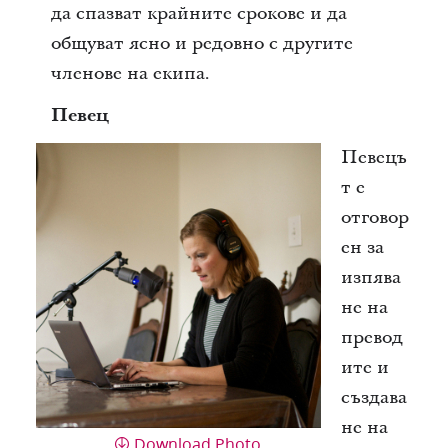
да спазват крайните срокове и да
общуват ясно и редовно с другите
членове на екипа.
Певец
Певецъ
т е
отговор
ен за
изпява
не на
превод
ите и
създава
не на
Download Photo