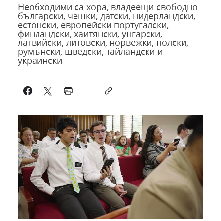
Необходими са хора, владеещи свободно
български, чешки, датски, нидерландски,
естонски, европейски португалски,
финландски, хаитянски, унгарски,
латвийски, литовски, норвежки, полски,
румънски, шведски, тайландски и
украински