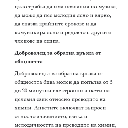
цяло трябва да има познания по музика,
да може да пее мелодия ясно и вярно,
да спазва крайните срокове и да
комуникира ясно и редовно с другите
членове на екипа.
Доброволец за обратна връзка от
общността
Доброволецът за обратна връзка от
общността бива молен да попълва от 5
до 20-минутни електронни анкети на
целевия език относно преводите на
химни. Анкетите включват въпроси
относно значението, езика и
мелодичността на преводите на химни,