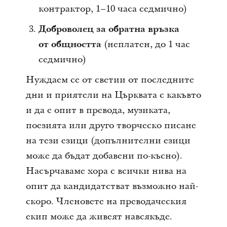
контрактор, 1–10 часа седмично)
Доброволец за обратна връзка
от общността
(неплатен, до 1 час
седмично)
Нуждаем се от светии от последните
дни и приятели на Църквата с какъвто
и да е опит в превода, музиката,
поезията или друго творческо писане
на тези езици (допълнителни езици
може да бъдат добавени по-късно).
Насърчаваме хора с всички нива на
опит да кандидатстват възможно най-
скоро. Членовете на преводаческия
екип може да живеят навсякъде.