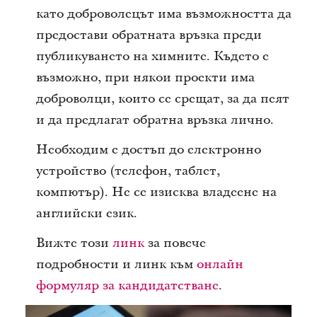
като доброволецът има възможността да
предостави обратната връзка преди
публикуването на химните. Където е
възможно, при някои проекти има
доброволци, които се срещат, за да пеят
и да предлагат обратна връзка лично.
Необходим е достъп до електронно
устройство (телефон, таблет,
компютър). Не се изисква владеене на
английски език.
Вижте този
линк
за повече
подробности и линк към
онлайн
формуляр за кандидатстване
.