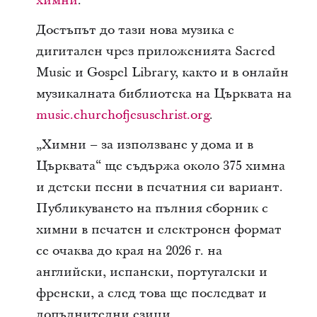
химни
.
Достъпът до тази нова музика е
дигитален чрез приложенията Sacred
Music и Gospel Library, както и в онлайн
музикалната библиотека на Църквата на
music.churchofjesuschrist.org
.
„Химни – за използване у дома и в
Църквата“ ще съдържа около 375 химна
и детски песни в печатния си вариант.
Публикуването на пълния сборник с
химни в печатен и електронен формат
се очаква до края на 2026 г. на
английски, испански, португалски и
френски, а след това ще последват и
допълнителни езици.