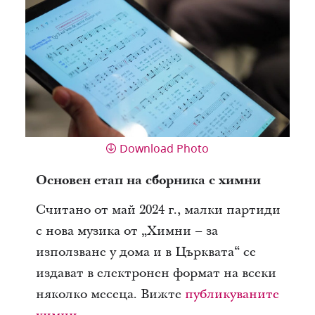
Download Photo
Основен етап на сборника с химни
Считано от май 2024 г., малки партиди
с нова музика от „Химни – за
използване у дома и в Църквата“ се
издават в електронен формат на всеки
няколко месеца. Вижте
публикуваните