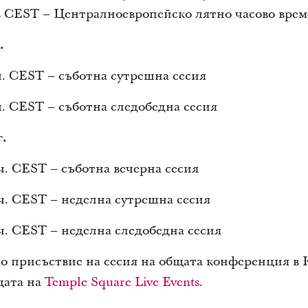
в CEST – Централноевропейско лятно часово врем
.
 ч. CEST – съботна сутрешна сесия
 ч. CEST – съботна следобедна сесия
.
 ч. CEST – съботна вечерна сесия
 ч. CEST – неделна сутрешна сесия
 ч. CEST – неделна следобедна сесия
о присъствие на сесия на общата конференция в
цата на
Temple Square Live Events
.