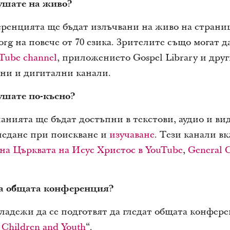
лушате на живо?
ренцията ще бъдат излъчвани на живо на страни
.org на повече от 70 езика. Зрителите също могат д
Tube channel
, приложението Gospel Library и друг
тни и дигитални канали.
ушате по-късно?
анията ще бъдат достъпни в текстови, аудио и ви
ледане при поискване и
изучаване
. Тези канали в
на Църквата на Исус Христос в YouTube
,
General C
за общата конференция?
ладежи да се подготвят да гледат общата конфере
r Children and Youth
“.