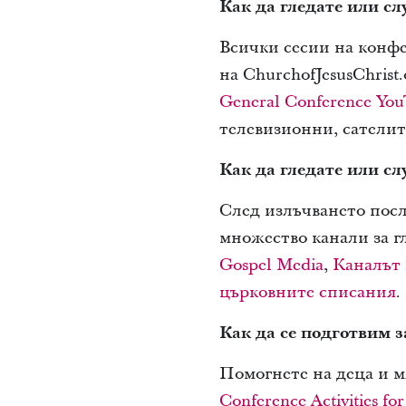
Как да гледате или с
Всички сесии на конфе
на ChurchofJesusChrist
General Conference You
телевизионни, сатели
Как да гледате или сл
След излъчването посл
множество канали за г
Gospel Media
,
Каналът 
църковните списания
.
Как да се подготвим 
Помогнете на деца и м
Conference Activities fo