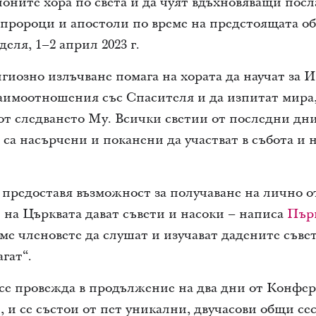
ните хора по света и да чуят вдъхновяващи посл
 пророци и апостоли по време на предстоящата о
деля, 1–2 април 2023 г.
гиозно излъчване помага на хората да научат за И
аимоотношения със Спасителя и да изпитат мира
 от следването Му. Всички светии от последни дн
са насърчени и поканени да участват в събота и н
редоставя възможност за получаване на лично о
на Църквата дават съвети и насоки – написа
Първ
ме членовете да слушат и изучават дадените съве
агат“.
се провежда в продължение на два дни от Конфе
и се състои от пет уникални, двучасови общи сес