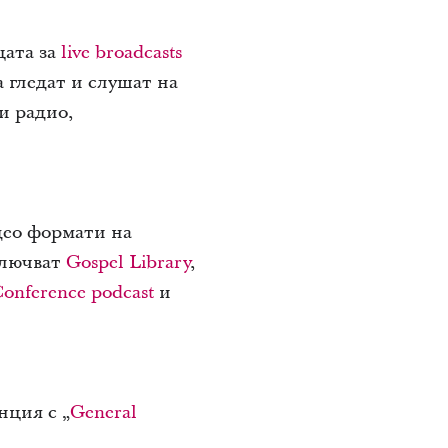
цата за
live broadcasts
а гледат и слушат на
и радио,
део формати на
ключват
Gospel Library
,
onference podcast
и
нция с „
General