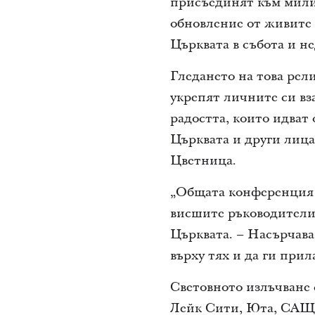
присъединят към милио
обновление от живите
Църквата в събота и не
Гледането на това рели
укрепят личните си вз
радостта, които идват
Църквата и други лица 
Цветница.
„Общата конференция п
висшите ръководители 
Църквата. – Насърчава
върху тях и да ги прил
Световното излъчване 
Лейк Сити, Юта, САЩ, 