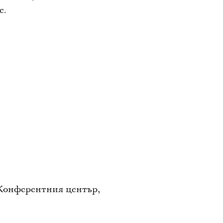
е.
 Конферентния център,