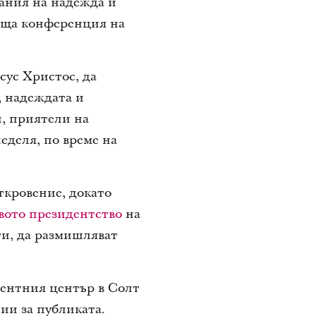
ания на надежда и
бща конференция на
сус Христос, да
, надеждата и
и, приятели на
еделя, по време на
ткровение, докато
ото президентство
на
ти, да размишляват
рентния център в Солт
ии за публиката.