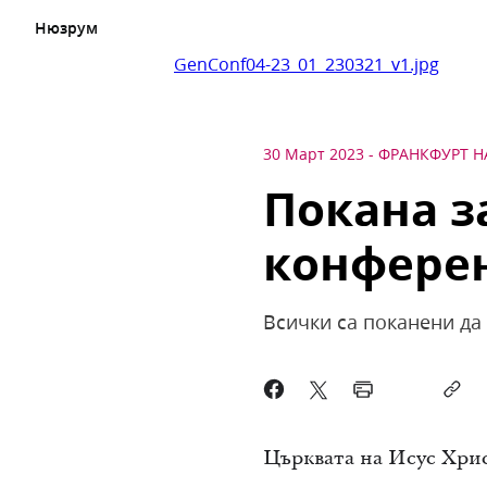
Нюзрум
GenConf04-23_01_230321_v1.jpg
30 Март 2023
-
ФРАНКФУРТ Н
Покана з
конферен
Всички са поканени да 
Църквата на Исус Хрис