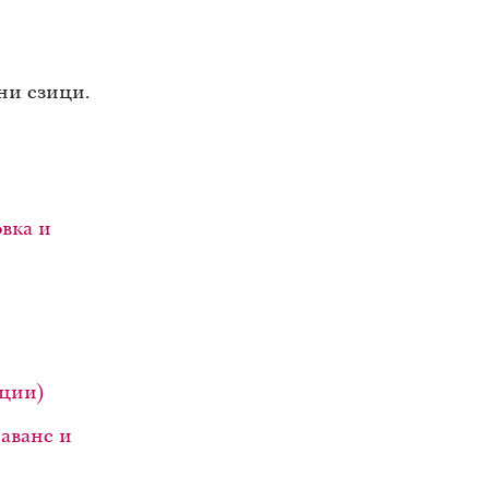
ни езици.
овка и
нции)
чаване и