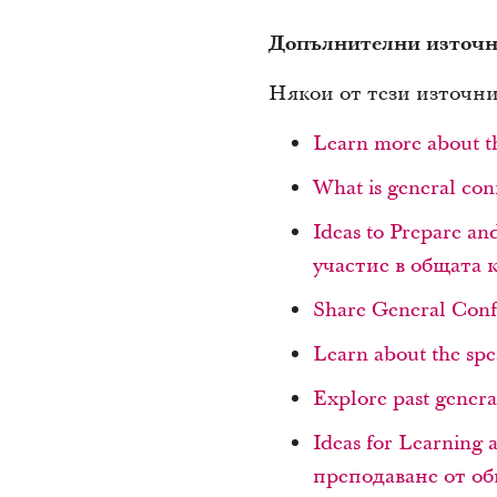
Допълнителни източ
Някои от тези източни
Learn more about 
What is general co
Ideas to Prepare an
участие в общата
Share General Con
Learn about the sp
Explore past gene
Ideas for Learning
преподаване от о