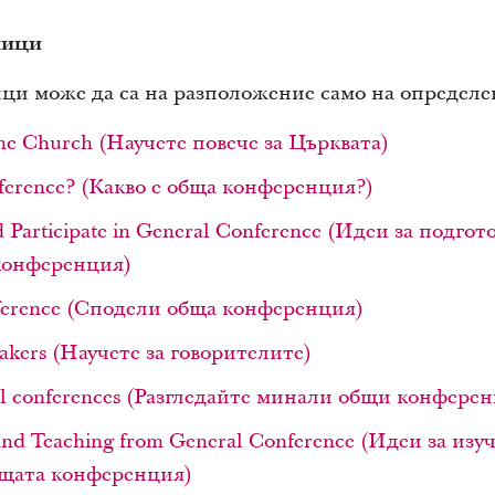
ници
ци може да са на разположение само на определе
the Church (Научете повече за Църквата)
nference? (Какво е обща конференция?)
d Participate in General Conference (Идеи за подгот
 конференция)
ference (Сподели обща конференция)
eakers (Научете за говорителите)
ral conferences (Разгледайте минали общи конфере
 and Teaching from General Conference (Идеи за изу
бщата конференция)