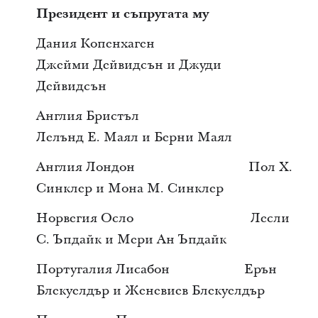
Президент и съпругата му
Дания Копенхаген
Джейми Дейвидсън и Джуди
Дейвидсън
Англия Бристъл
Лелънд Е. Маял и Берни Маял
Англия Лондон Пол Х.
Синклер и Мона М. Синклер
Норвегия Осло Лесли
С. Ъпдайк и Мери Ан Ъпдайк
Португалия Лисабон Ерън
Блекуелдър и Женевиев Блекуелдър