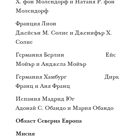
Х. фон Молендорф и Натаня Р. фон
Молендорф
Франция Лион
Джейсън М. Солие и Дженифър Х.
Солие
Германия Берлин Ейс
Мойър и Анджела Мойър
Германия Хамбург Дирк
Франц и Аня Франц
Испания Мадрид Юг
Адонай С. Обандо и Мария Обандо
Област Северна Европа
Мисия