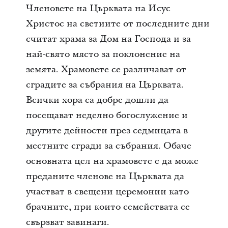
Членовете на Църквата на Исус
Христос на светиите от последните дни
считат храма за Дом на Господа и за
най-свято място за поклонение на
земята. Храмовете се различават от
сградите за събрания на Църквата.
Всички хора са добре дошли да
посещават неделно богослужение и
другите дейности през седмицата в
местните сгради за събрания. Обаче
основната цел на храмовете е да може
преданите членове на Църквата да
участват в свещени церемонии като
брачните, при които семействата се
свързват завинаги.