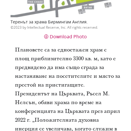
Теренът за храма Бирмингам Англия.
2023 by Intellectual Reserve, Inc. All rights reserved.
Download Photo
Плановете са за едноетажен храм с
площ приблизително 3300 кв. м, като е
предвидено да има също сграда за
настаняване на посетителите и място за
престой на пристигащите.
Президентът на Църквата, Ръсел М.
Нелсън, обяви храма по време на
конференцията на Църквата през април
2022 г. „Положителната духовна
инерция се увеличава, когато служим в