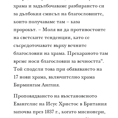
храма и задълбочаваме разбирането си
за дълбокия смисъл на благословиите,
които получаваме там – каза
пророкът. – Моля ви да противостоите
на светските тенденции, като се
съсредоточавате върху вечните
благословии на храма. Прекараното там
време носи благословии за вечността“.
Той сподели това при обявяването на
17 нови храма, включително храма
Бирмингам Англия.
Проповядването на възстановеното
Евангелие на Исус Христос в Британия
започва през 1837 г., когато мисионери,