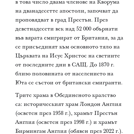
в това число двама членове на Кворума
на дванадесетте апостоли, започват да
проповядват в град Престън. През
деветнадесети век над 52 000 обърнати
във вярата емигрират от Британия, за да
се присъединят към основното тяло на
Църквата на Исус Христос на светиите
от последните дни в САЩ. До 1870 г.
близо половината от населението на
Юта се състои от британски емигранти.
Трите храма в Обединеното кралство
са: историческият храм Лондон Англия
(осветен през 1958 г.), храмът Престън
Англия (осветен през 1998 г.) и храмът
Бирмингам Англия (обявен през 2022 г.).