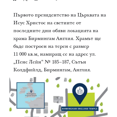
Първото президентство на Църквата на
Исус Христос на светиите от
последните дни обяви локацията на
храма Бирмингам Англия. Храмът ще
бъде построен на терен с размер
11 000 кв.м, намиращ се на адрес ул.
„Пенс Лейн“ № 185–187, Сътън
Колдфийлд, Бирмингам, Англия.