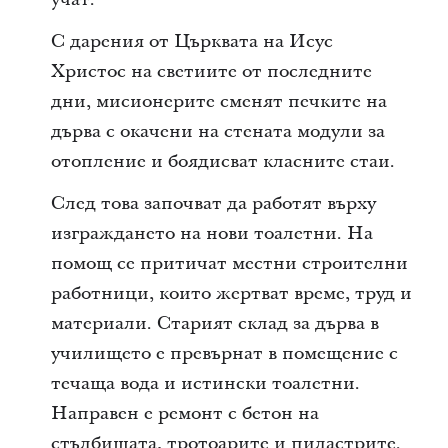
С дарения от Църквата на Исус
Христос на светиите от последните
дни, мисионерите сменят печките на
дърва с окачени на стената модули за
отопление и боядисват класните стаи.
След това започват да работят върху
изграждането на нови тоалетни. На
помощ се притичат местни строителни
работници, които жертват време, труд и
материали. Старият склад за дърва в
училището е превърнат в помещение с
течаща вода и истински тоалетни.
Направен е ремонт с бетон на
стълбищата, тротоарите и пиластрите.