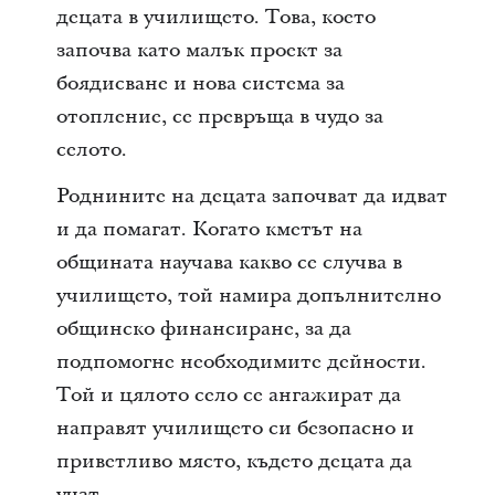
децата в училището. Това, което
започва като малък проект за
боядисване и нова система за
отопление, се превръща в чудо за
селото.
Роднините на децата започват да идват
и да помагат. Когато кметът на
общината научава какво се случва в
училището, той намира допълнително
общинско финансиране, за да
подпомогне необходимите дейности.
Той и цялото село се ангажират да
направят училището си безопасно и
приветливо място, където децата да
учат.