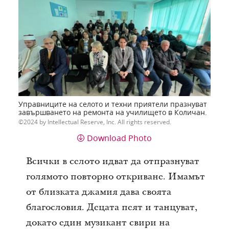
Управниците на селото и техни приятели празнуват
завършването на ремонта на училището в Количан.
2024 by Intellectual Reserve, Inc. All rights reserved.
Download Photo
Всички в селото идват да отпразнуват
голямото повторно откриване. Имамът
от близката джамия дава своята
благословия. Децата пеят и танцуват,
докато един музикант свири на