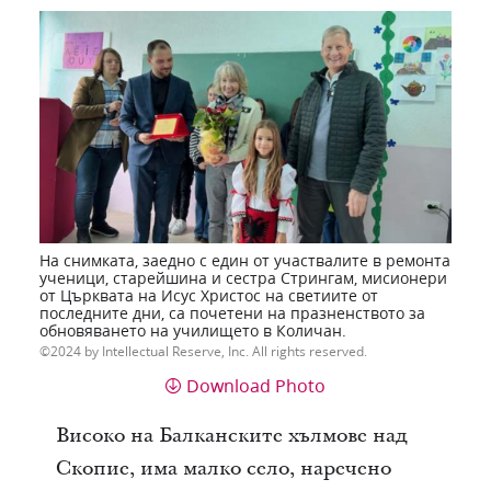
На снимката, заедно с един от участвалите в ремонта
ученици, старейшина и сестра Стрингам, мисионери
от Църквата на Исус Христос на светиите от
последните дни, са почетени на празненството за
обновяването на училището в Количан.
2024 by Intellectual Reserve, Inc. All rights reserved.
Download Photo
Високо на Балканските хълмове над
Скопие, има малко село, наречено