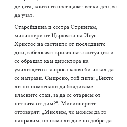
децата, които го посещават всеки ден, за
да учат.
Старейшина и сестра Стрингам,
мисионери от Църквата на Исус
Христос на светиите от последните
дни, забелязват кризисната ситуация и
се обръщат към директора на
училището с въпроса какво би искал да
се направи. Смирено, той пита: „Бихте
ли ни помогнали да боядисаме
класните стаи, за да се отървем от
петната от дим?“. Мисионерите
отговарят: „Мислим, че можем да го
направим, но няма ли да е по-добре да