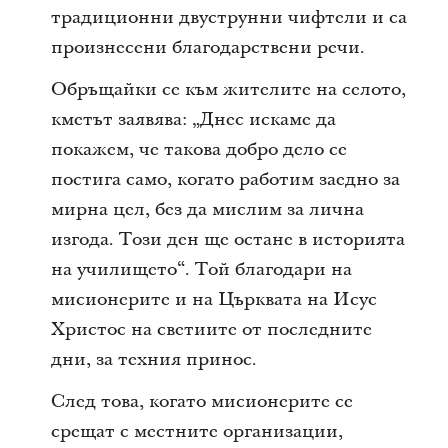
традиционни двуструнни чифтели и са
произнесени благодарствени речи.
Обръщайки се към жителите на селото,
кметът заявява: „Днес искаме да
покажем, че такова добро дело се
постига само, когато работим заедно за
мирна цел, без да мислим за лична
изгода. Този ден ще остане в историята
на училището“. Той благодари на
мисионерите и на Църквата на Исус
Христос на светиите от последните
дни, за техния принос.
След това, когато мисионерите се
срещат с местните организации,