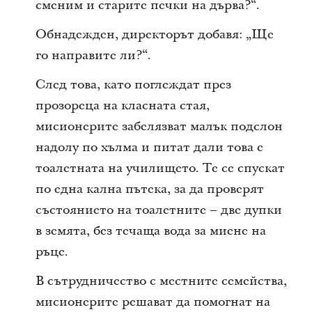
сменим и старите печки на дърва?“.
Обнадежден, директорът добавя: „Ще
го направите ли?“.
След това, като поглеждат през
прозореца на класната стая,
мисионерите забелязват малък подслон
надолу по хълма и питат дали това е
тоалетната на училището. Те се спускат
по една кална пътека, за да проверят
състоянието на тоалетните – две дупки
в земята, без течаща вода за миене на
ръце.
В сътрудничество с местните семейства,
мисионерите решават да помогнат на