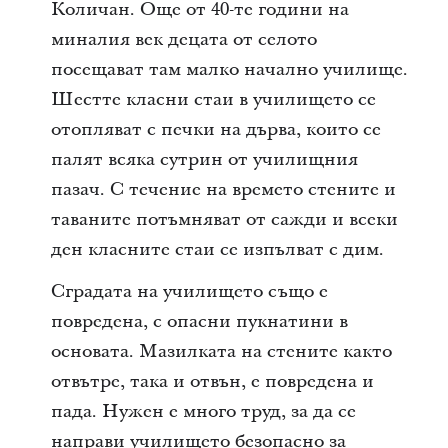
Количан. Още от 40-те години на
миналия век децата от селото
посещават там малко начално училище.
Шестте класни стаи в училището се
отопляват с печки на дърва, които се
палят всяка сутрин от училищния
пазач. С течение на времето стените и
таваните потъмняват от сажди и всеки
ден класните стаи се изпълват с дим.
Сградата на училището също е
повредена, с опасни пукнатини в
основата. Мазилката на стените както
отвътре, така и отвън, е повредена и
пада. Нужен е много труд, за да се
направи училището безопасно за