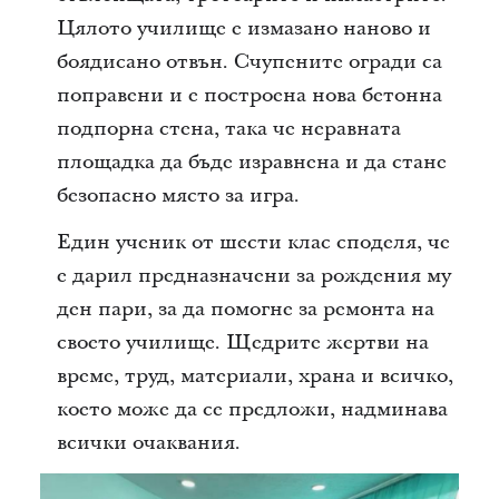
Цялото училище е измазано наново и
боядисано отвън. Счупените огради са
поправени и е построена нова бетонна
подпорна стена, така че неравната
площадка да бъде изравнена и да стане
безопасно място за игра.
Един ученик от шести клас споделя, че
е дарил предназначени за рождения му
ден пари, за да помогне за ремонта на
своето училище. Щедрите жертви на
време, труд, материали, храна и всичко,
което може да се предложи, надминава
всички очаквания.