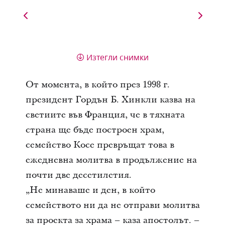
Изтегли снимки
От момента, в който през 1998 г.
президент Гордън Б. Хинкли казва на
светиите във Франция, че в тяхната
страна ще бъде построен храм,
семейство Косе превръщат това в
ежедневна молитва в продължение на
почти две десетилетия.
„Не минаваше и ден, в който
семейството ни да не отправи молитва
за проекта за храма – каза апостолът. –