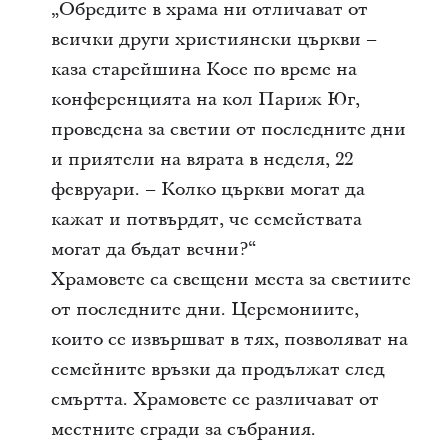
„Обредите в храма ни отличават от
всички други християнски църкви –
каза старейшина Косе по време на
конференцията на кол Париж Юг,
проведена за светии от последните дни
и приятели на вярата в неделя, 22
февруари. – Колко църкви могат да
кажат и потвърдят, че семействата
могат да бъдат вечни?“
Храмовете са свещени места за светиите
от последните дни. Церемониите,
които се извършват в тях, позволяват на
семейните връзки да продължат след
смъртта. Храмовете се различават от
местните сгради за събрания.