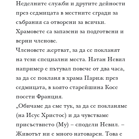
Неделните служби и другите дейности
през седмицата в местните сгради за
събрания са отворени за всички.
Храмовете са запазени за подготвени и
верни членове.
Членовете жертват, за да се покланят
на тези специални места. Натан Невил
например е пътувал повече от два часа,
за да се покланя в храма Париж през
седмицата, в която старейшина Косе
посети Франция.
„Обичаме да сме тук, за да се покланяме
(на Исус Христос) и да чувстваме
присъствието (Му) – сподели Невил. –
Животът ни е много натоварен. Това е