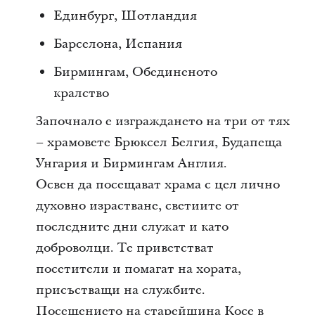
Единбург, Шотландия
Барселона, Испания
Бирмингам, Обединеното
кралство
Започнало е изграждането на три от тях
– храмовете Брюксел Белгия, Будапеща
Унгария и Бирмингам Англия.
Освен да посещават храма с цел лично
духовно израстване, светиите от
последните дни служат и като
доброволци. Те приветстват
посетители и помагат на хората,
присъстващи на службите.
Посещението на старейшина Косе в