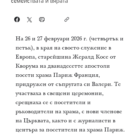
семействата и вярата
На 26 и 27 февруари 2026 г. (четвъртък и
петък), в края на своето служение в
Европа, старейшина Жералд Косе от
Кворума на дванадесетте апостоли
посети храма Париж Франция,
придружен от съпругата си Валери. Те
участваха в свещени церемонии,
срещнаха се с посетители и
ръководители на храма, с нови членове
на Църквата, както и с журналисти в
центъра за посетители на храма Париж.