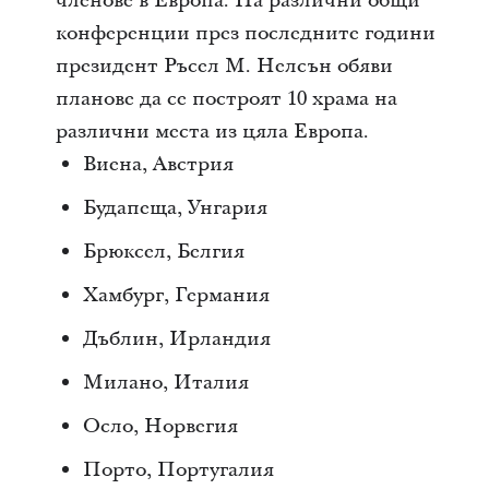
членове в Европа. На различни общи
конференции през последните години
президент Ръсел М. Нелсън обяви
планове да се построят 10 храма на
различни места из цяла Европа.
Виена, Австрия
Будапеща, Унгария
Брюксел, Белгия
Хамбург, Германия
Дъблин, Ирландия
Милано, Италия
Осло, Норвегия
Порто, Португалия