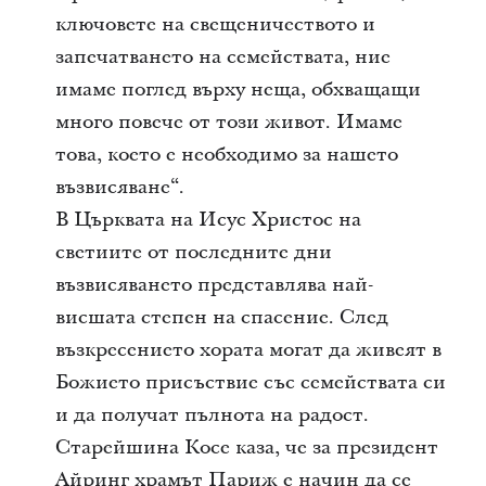
ключовете на свещеничеството и
запечатването на семействата, ние
имаме поглед върху неща, обхващащи
много повече от този живот. Имаме
това, което е необходимо за нашето
възвисяване“.
В Църквата на Исус Христос на
светиите от последните дни
възвисяването представлява най-
висшата степен на спасение. След
възкресението хората могат да живеят в
Божието присъствие със семействата си
и да получат пълнота на радост.
Старейшина Косе каза, че за президент
Айринг храмът Париж е начин да се