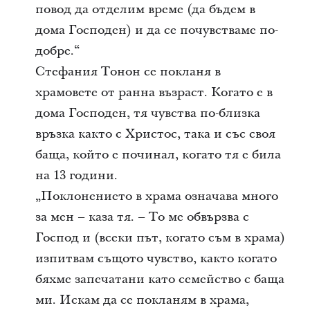
повод да отделим време (да бъдем в
дома Господен) и да се почувстваме по-
добре.“
Стефания Тонон се покланя в
храмовете от ранна възраст. Когато е в
дома Господен, тя чувства по-близка
връзка както с Христос, така и със своя
баща, който е починал, когато тя е била
на 13 години.
„Поклонението в храма означава много
за мен – каза тя. – То ме обвързва с
Господ и (всеки път, когато съм в храма)
изпитвам същото чувство, както когато
бяхме запечатани като семейство с баща
ми. Искам да се покланям в храма,