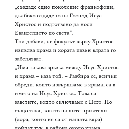
„създаде едно поколение франкофони,
дълбоко отдадено на Господ Исус
Христос и подготвено да носи
Евангелието по света“.
Той добави, че фокусът върху Христос
изпълва храма и хората извън вярата го
забелязват.
„Има такава връзка между Исус Христос
и храма – каза той. – Разбира се, всички
обреди, които извършваме в храма, са в
името на Исус Христос. Това са
заветите, които сключваме с Него. Но
също така, когато нашите приятели
(хора, които не са от нашата вяра)
дойдат тук, в района около храма,