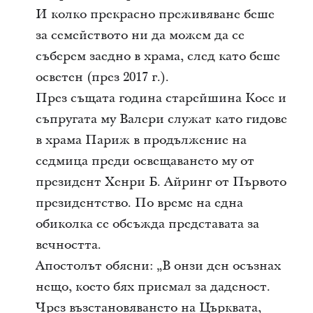
И колко прекрасно преживяване беше
за семейството ни да можем да се
съберем заедно в храма, след като беше
осветен (през 2017 г.).
През същата година старейшина Косе и
съпругата му Валери служат като гидове
в храма Париж в продължение на
седмица преди освещаването му от
президент Хенри Б. Айринг от Първото
президентство. По време на една
обиколка се обсъжда представата за
вечността.
Апостолът обясни: „В онзи ден осъзнах
нещо, което бях приемал за даденост.
Чрез възстановяването на Църквата,