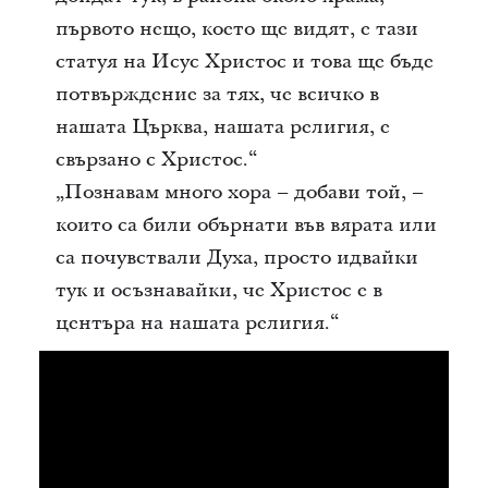
първото нещо, което ще видят, е тази
статуя на Исус Христос и това ще бъде
потвърждение за тях, че всичко в
нашата Църква, нашата религия, е
свързано с Христос.“
„Познавам много хора – добави той, –
които са били обърнати във вярата или
са почувствали Духа, просто идвайки
тук и осъзнавайки, че Христос е в
центъра на нашата религия.“