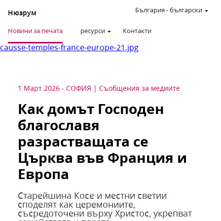
България
-
български
Нюзрум
Новини за печата
ресурси
Контакти
causse-temples-france-europe-21.jpg
1 Март 2026
-
СОФИЯ
Съобщения за медиите
Как домът Господен
благославя
разрастващата се
Църква във Франция и
Европа
Старейшина Косе и местни светии
споделят как церемониите,
съсредоточени върху Христос, укрепват