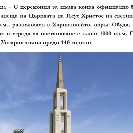
еща –
С церемония за първа копка официално б
апеща на Църквата на Исус Христос на светии
в.м., разположен в Харшанлейто, окръг Обуда
м. и сграда за настаняване с площ 1000 кв.м.
 Унгария точно преди 140 години.