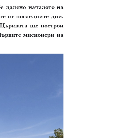
е дадено началото на
те от последните дни.
, Църквата ще построи
 Първите мисионери на