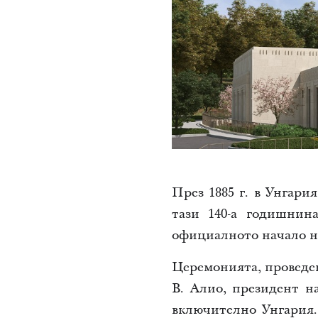
През 1885 г. в Унгари
тази 140-а годишнин
официалното начало на
Церемонията, проведен
В. Алио, президент н
включително Унгария.