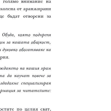
ща голямо внимание на
биколена от аранжирани
ще бъдат отворени за
 Обуда, която подкрепя
 дом за нашата общност,
 духовно обогатяване на
рия.
аждането на нашия храм
та да научат повече за
дадохме специализиран
формация за читателите:
остите по целия свят,