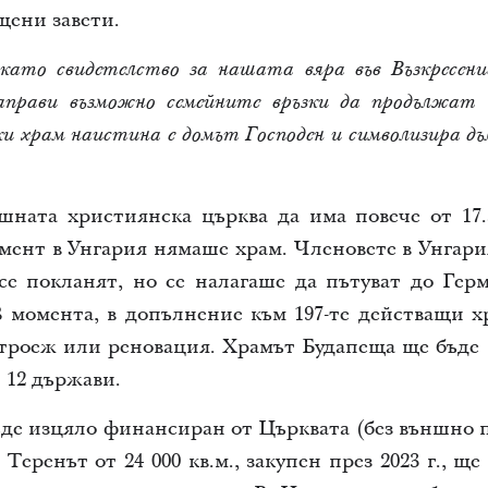
щени завети.
 като свидетелство за нашата вяра във Възкресен
аправи възможно семейните връзки да продължат
ки храм наистина е домът Господен и символизира дъ
шната християнска църква да има повече от 17
омент в Унгария нямаше храм. Членовете в Унгари
се покланят, но се налагаше да пътуват до Герм
В момента, в допълнение към 197-те действащи хр
строеж или реновация. Храмът Будапеща ще бъде 
 12 държави.
де изцяло финансиран от Църквата (без външно п
Теренът от 24 000 кв.м., закупен през 2023 г., щ