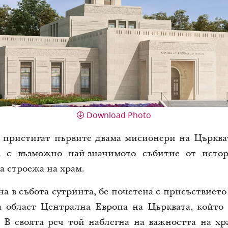
Download Photo
я пристигат първите двама мисионери на Църква
а с възможно най-значимото събитие от исто
 строежа на храм.
а в събота сутринта, бе почетена с присъствиет
а област Централна Европа на Църквата, който о
 В своята реч той наблегна на важността на хра