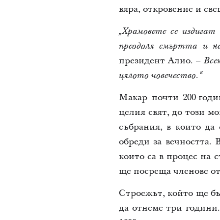
вяра, откровение и све
„Храмовете се издигат
преодоля смъртта и н
президент Алио. –
Все
цялото човечество.“
Макар почти 200-годи
целия свят, до този м
събрания, в които да 
обреди за вечността. 
които са в процес на 
ще посреща членове от
Строежът, който ще бъ
да отнеме три години. 