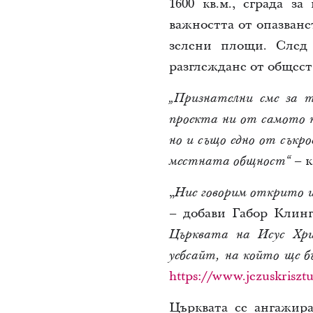
1600 кв.м., сграда з
важността от опазване
зелени площи. След 
разглеждане от общест
„Признателни сме за т
проекта ни от самото н
но и също едно от съкр
– к
местната общност“
„
Ние говорим открито 
– добави Габор Клин
Църквата на Исус Хри
уебсайт, на който ще б
https://www.jezuskrisz
Църквата се ангажира