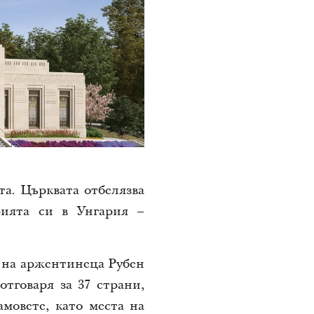
та. Църквата отбелязва
рията си в Унгария –
о на аржентинеца Рубен
тговаря за 37 страни,
мовете, като места на