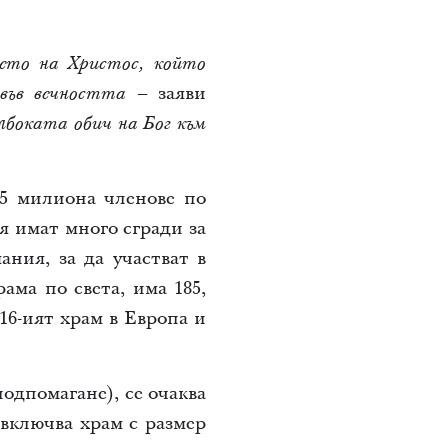
ието на Христос, който
– заяви
 във вечността
лбоката обич на Бог към
.5 милиона членове по
я имат много сгради за
ания, за да участват в
ама по света, има 185,
16-ият храм в Европа и
одпомагане), се очаква
е включва храм с размер