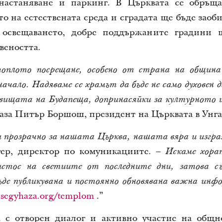
а настаняване и паркинг. В Църквата се обръ
то на естествената среда и сградата ще бъде зао
освещаването, добре поддържаните градини 
веността.
оплото посрещане, особено от страна на община
ачало. Надяваме се храмът да бъде не само духовен
овищата на Будапеща, допринасяйки за културното и
аза Питър Боршош, президент на Църквата в Унга
и прозрачно за нашата Църква, нашата вяра и изгр
гер, директор по комуникациите. –
Искаме хора
стос на светиите от последните дни, затова съз
ъде публикувана и постоянно обновявана важна ин
tusegyhaza.org/templom
.”
 с отворен диалог и активно участие на общн