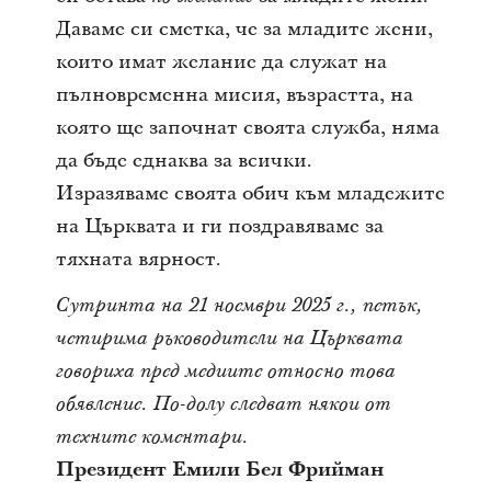
Даваме си сметка, че за младите жени,
които имат желание да служат на
пълновременна мисия, възрастта, на
която ще започнат своята служба, няма
да бъде еднаква за всички.
Изразяваме своята обич към младежите
на Църквата и ги поздравяваме за
тяхната вярност.
Сутринта на 21 ноември 2025 г., петък,
четирима ръководители на Църквата
говориха пред медиите относно това
обявление. По-долу следват някои от
техните коментари.
Президент Емили Бел Фрийман