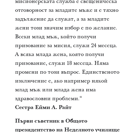
мисионерската служба е свещеническа
отговорност за младите мъже и е тяхно
задължение да служат, а за младите
жени този значим избор е по желание.
Всеки млад мъж, който получи
призование за мисия, служи 24 месеца.
А всяка млада жена, която получи
призование, служи 18 месеца. Няма
промени по този въпрос. Единственото
изключение е, ако например някой
млад мъж или млада жена има
здравословни проблеми.“
Сестра Ейми А. Райт
Първи съветник в Общото
президентство на Неделното училище