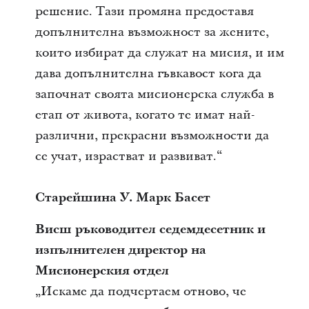
решение. Тази промяна предоставя
допълнителна възможност за жените,
които избират да служат на мисия, и им
дава допълнителна гъвкавост кога да
започнат своята мисионерска служба в
етап от живота, когато те имат най-
различни, прекрасни възможности да
се учат, израстват и развиват.“
Старейшина У. Марк Басет
Висш ръководител седемдесетник и
изпълнителен директор на
Мисионерския отдел
„Искаме да подчертаем отново, че