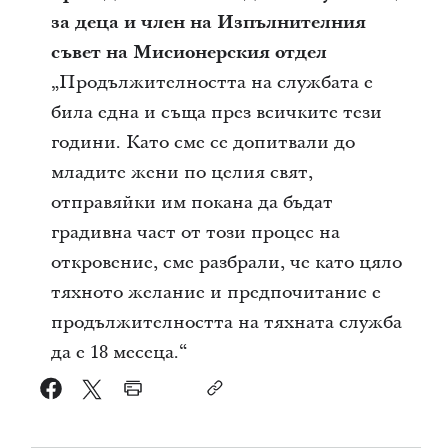
за деца и член на Изпълнителния
съвет на Мисионерския отдел
„Продължителността на службата е
била една и съща през всичките тези
години. Като сме се допитвали до
младите жени по целия свят,
отправяйки им покана да бъдат
градивна част от този процес на
откровение, сме разбрали, че като цяло
тяхното желание и предпочитание е
продължителността на тяхната служба
да е 18 месеца.
“