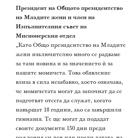
Президент на Общото президентство
на Младите жени и член на
Изпълнителния съвет на
Мисионерския отдел
„Като Общо президентство на Младите
жени изключително много се радваме
за тази новина и за значението ѝ за
нашите момичета. Това обявление
влиза в сила незабавно, което означава,
че момичетата могат да започнат да се
подготвят отсега да служат, когато
навършат 18 години, ако са завършили
гимназия. Те ще могат да подадат
своите документи 150 дни преди
рождения си ден или преди датата, на