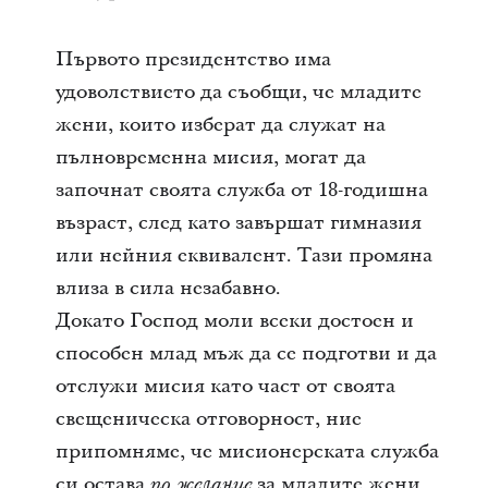
Първото президентство има
удоволствието да съобщи, че младите
жени, които изберат да служат на
пълновременна мисия, могат да
започнат своята служба от 18-годишна
възраст, след като завършат гимназия
или нейния еквивалент. Тази промяна
влиза в сила незабавно.
Докато Господ моли всеки достоен и
способен млад мъж да се подготви и да
отслужи мисия като част от своята
свещеническа отговорност, ние
припомняме, че мисионерската служба
си остава
за младите жени.
по желание