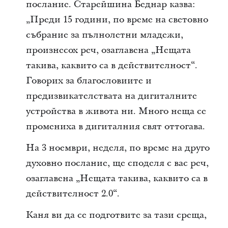
послание. Старейшина Беднар казва:
„Преди 15 години, по време на световно
събрание за пълнолетни младежи,
произнесох реч, озаглавена „Нещата
такива, каквито са в действителност“.
Говорих за благословиите и
предизвикателствата на дигиталните
устройства в живота ни. Много неща се
промениха в дигиталния свят оттогава.
На 3 ноември, неделя, по време на друго
духовно послание, ще споделя с вас реч,
озаглавена „Нещата такива, каквито са в
действителност 2.0“.
Каня ви да се подготвите за тази среща,