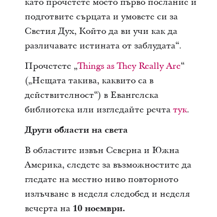
като прочетете моето първо послание и
подготвите сърцата и умовете си за
Светия Дух, Който да ви учи как да
различавате истината от заблудата“.
Прочетете „
Things as They Really Are
“
(„Нещата такива, каквито са в
действителност“) в Евангелска
библиотека или изгледайте речта
тук
.
Други области на света
В областите извън Северна и Южна
Америка, следете за възможностите да
гледате на местно ниво повторното
излъчване в неделя следобед и неделя
вечерта на
10 ноември.