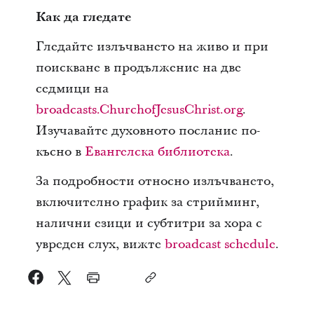
Как да гледате
Гледайте излъчването на живо и при
поискване в продължение на две
седмици на
broadcasts.ChurchofJesusChrist.org
.
Изучавайте духовното послание по-
късно в
Евангелска библиотека
.
За подробности относно излъчването,
включително график за стрийминг,
налични езици и субтитри за хора с
увреден слух, вижте
broadcast schedule
.