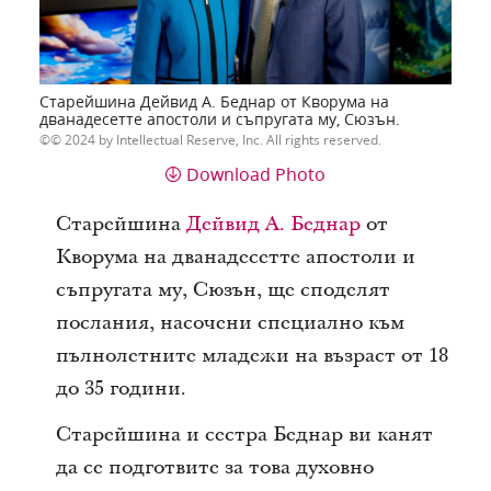
Старейшина Дейвид А. Беднар от Кворума на
дванадесетте апостоли и съпругата му, Сюзън.
© 2024 by Intellectual Reserve, Inc. All rights reserved.
Download Photo
Старейшина
Дейвид А. Беднар
от
Кворума на дванадесетте апостоли и
съпругата му, Сюзън, ще споделят
послания, насочени специално към
пълнолетните младежи на възраст от 18
до 35 години.
Старейшина и сестра Беднар ви канят
да се подготвите за това духовно