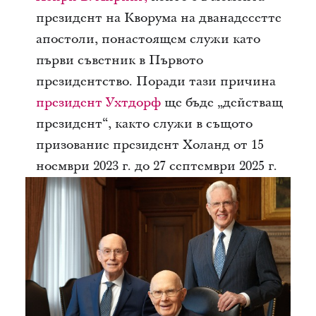
президент на Кворума на дванадесетте
апостоли, понастоящем служи като
първи съветник в Първото
президентство. Поради тази причина
президент Ухтдорф
ще бъде „действащ
президент“, както служи в същото
призование президент Холанд от 15
ноември 2023 г. до 27 септември 2025 г.