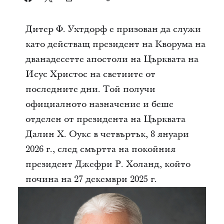
Дитер Ф. Ухтдорф e призован да служи
като действащ президент на Кворума на
дванадесетте апостоли на Църквата на
Исус Христос на светиите от
последните дни. Той получи
официалното назначение и беше
отделен от президента на Църквата
Далин Х. Оукс в четвъртък, 8 януари
2026 г., след смъртта на покойния
президент Джефри Р. Холанд, който
почина на 27 декември 2025 г.