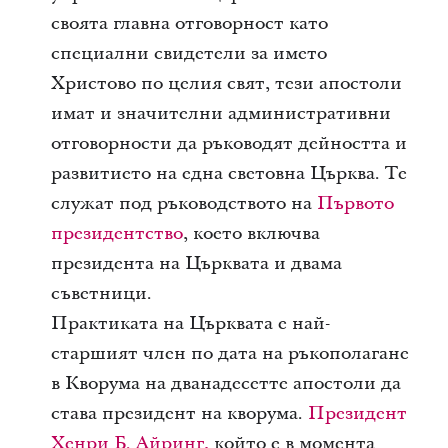
своята главна отговорност като
специални свидетели за името
Христово по целия свят, тези апостоли
имат и значителни административни
отговорности да ръководят дейността и
развитието на една световна Църква. Те
служат под ръководството на
Първото
президентство
, което включва
президента на Църквата и двама
съветници.
Практиката на Църквата е най-
старшият член по дата на ръкополагане
в Кворума на дванадесетте апостоли да
става президент на кворума.
Президент
Хенри Б. Айринг
,
който е в момента