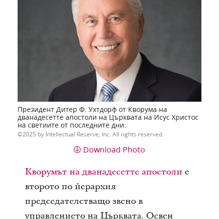
Президент Дитер Ф. Ухтдорф от Кворума на
дванадесетте апостоли на Църквата на Исус Христос
на светиите от последните дни.
2025 by Intellectual Reserve, Inc. All rights reserved.
Download Photo
Кворумът на дванадесетте апостоли
е
второто по йерархия
председателстващо звено в
управлението на Църквата. Освен