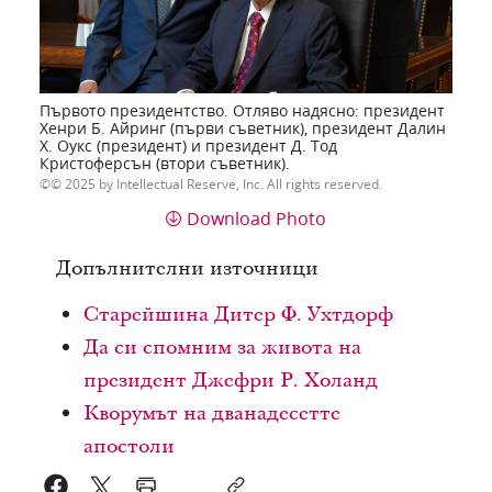
Първото президентство. Отляво надясно: президент
Хенри Б. Айринг (първи съветник), президент Далин
Х. Оукс (президент) и президент Д. Тод
Кристоферсън (втори съветник).
© 2025 by Intellectual Reserve, Inc. All rights reserved.
Download Photo
Допълнителни източници
Старейшина Дитер Ф. Ухтдорф
Да си спомним за живота на
президент Джефри Р. Холанд
Кворумът на дванадесетте
апостоли