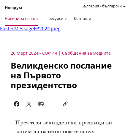
България
-
български
Нюзрум
Новини за печата
ресурси
Контакти
EasterMessageFP2024.jpeg
26 Март 2024
-
СОФИЯ
Съобщения за медиите
Великденско послание
на Първото
президентство
През тези великденски празници ви
каним да размишлявате върху