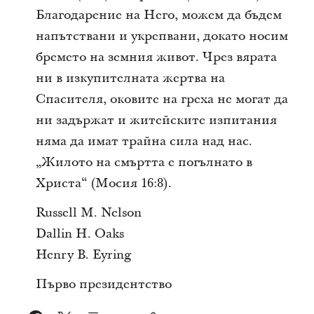
Благодарение на Него, можем да бъдем
напътствани и укрепвани, докато носим
бремето на земния живот. Чрез вярата
ни в изкупителната жертва на
Спасителя, оковите на греха не могат да
ни задържат и житейските изпитания
няма да имат трайна сила над нас.
„Жилото на смъртта е погълнато в
Христа“ (Мосия 16:8).
Russell M. Nelson
Dallin H. Oaks
Henry B. Eyring
Първо президентство