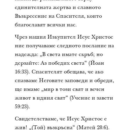
единителната жертва и славното
Възкресение на Спасителя, които
благославят всички нас.
Чрез нашия Изкупител Исус Христос
ние получаваме следното послание на
надежда: „В света имате скръб; но
дерзайте: Аз победих света“ (Йоан
16:33). Спасителят обещава, че ако
спазваме Неговите заповеди и обреди,
ще имаме „мир в този свят и вечен
живот в идния свят“ (Учение и завети
59:23).
Свидетелстваме, че Исус Христос е
жив! „(Той) възкръсна“ (Матей 28:6).