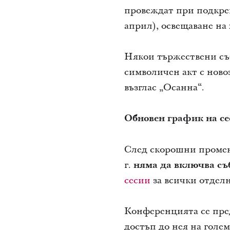
провеждат при подкреп
април), освещаване на
Някои тържествени съ
символичен акт с ново
възглас „Осанна“.
Обновен график на се
След скорошни промен
г.
няма да включва съ
сесии
за всички отделн
Конференцията се преда
достъп до нея на голе