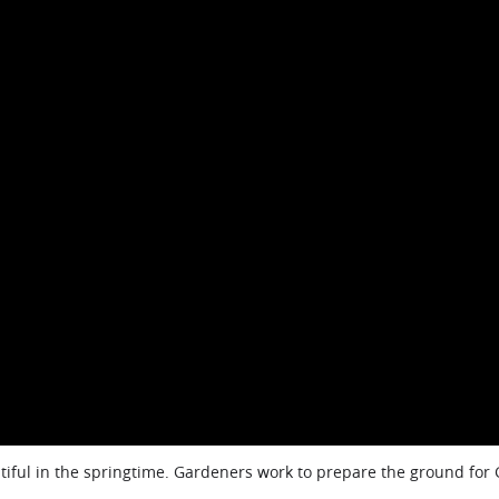
iful in the springtime. Gardeners work to prepare the ground for