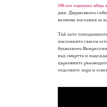
196-ата годишна обща
дни. Двудневното съби
включва послания за н
Тъй като тазгодишната
посланията съвсем ест
буквалното Възкресен
над смъртта и надежда
църковните ръководите
отделните хора и семей