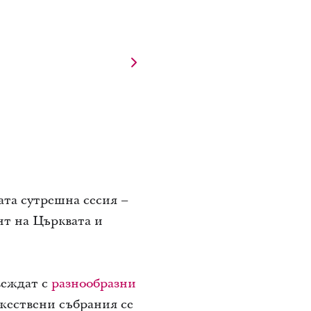
ата сутрешна сесия –
нт на Църквата и
веждат с
разнообразни
ржествени събрания се