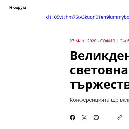
Нюзрум
d1105vtchm76tv3kuqn01en9lummybo
27 Март 2026
-
СОФИЯ
Съоб
Великде
световна
тържест
Конференцията ще вкл