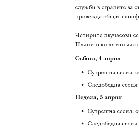
служби в сградите за с
провежда общата конф
Четирите двучасови сес
Планинско лятно часов
Събота, 4 април
Сутрешна сесия: от 
Следобедна сесия: о
Неделя, 5 април
Сутрешна сесия: от 
Следобедна сесия: о