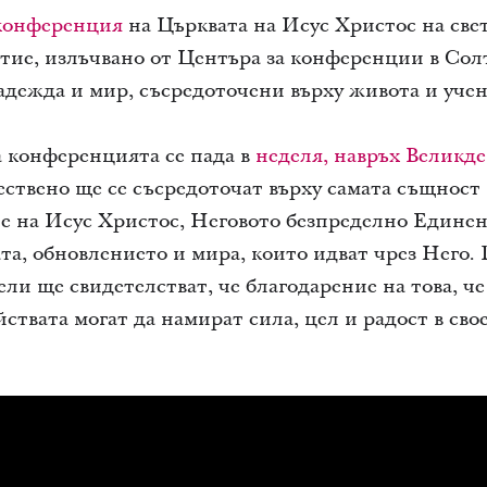
 конференция
на Църквата на Исус Христос на све
тие, излъчвано от Центъра за конференции в Сол
адежда и мир, съсредоточени върху живота и уче
 конференцията се пада в
неделя, навръх Великд
ествено ще се съсредоточат върху самата същност
ие на Исус Христос, Неговото безпределно Едине
та, обновлението и мира, които идват чрез Него.
ли ще свидетелстват, че благодарение на това, че
ствата могат да намират сила, цел и радост в сво