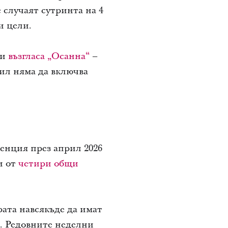
 случаят сутринта на 4
и цели.
ли
възгласа „Осанна“
–
ил няма да включва
енция през април 2026
и от
четири общи
рата навсякъде да имат
а. Редовните неделни