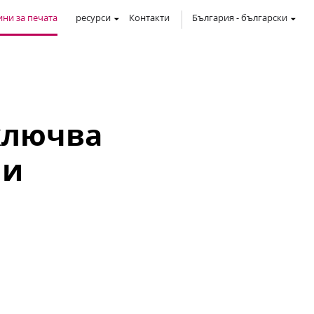
ни за печата
ресурси
Контакти
България
-
български
ключва
 и