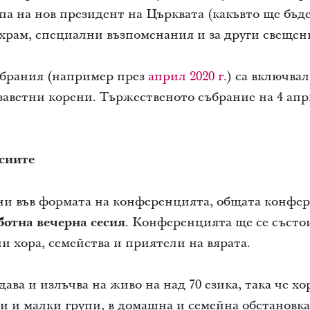
а на нов президент на Църквата (какъвто ще бъде
 храм, специални възпоменания и за други свещен
брания (например през
април 2020 г.
) са включва
заветни корени. Тържественото събрание на 4 апр
сиите
и във формата на конференцията, общата конфер
ботна вечерна сесия
. Конференцията ще се състо
и хора, семейства и приятели на вярата.
ва и излъчва на живо на над 70 езика, така че хо
ми и малки групи, в домашна и семейна обстановк