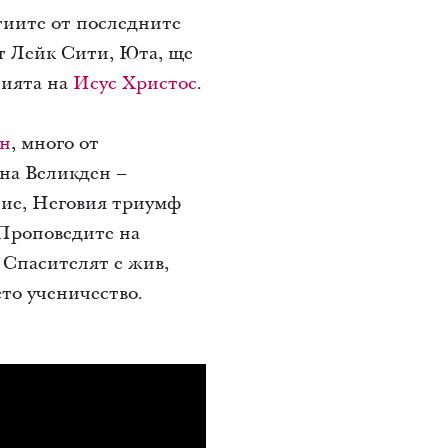
тиите от последните
т Лейк Сити, Юта, ще
нията на
Исус Христос
.
ен
, много от
 на Великден –
ние, Неговия триумф
 Проповедите на
 Спасителят е жив,
ето ученичество.