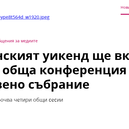
Нови
ype8t564d_w1920.jpeg
щения за медиите
нският уикенд ще в
 обща конференция
вено събрание
ючва четири общи сесии