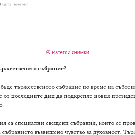
l rights reserved.
Изтегли снимки
ържественото събрание?
бъде тържественото събрание по време на съботн
е от последните дни да подкрепят новия президе
о.
ия са специални свещени събрания, които се про
 в събранието възвишено чувство за духовност. Тъ