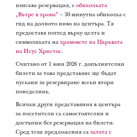
изисква резервация, е
обиколката
„Вътре в храма“
– 30-минутна обиколка с
гид на долното ниво на центъра. Тя
предоставя поглед върху целта и
символиката на
храмовете на Църквата
на Исус Христос
.
Считано от 1 юни 2026 г. допълнителни
билети за това представяне ще бъдат
пускани за резервиране всеки втори
понеделник.
Всички други представяния в центъра
за посетители са самостоятелни и
достъпни без резервация на билети.
Сред тези предложения са
залата с