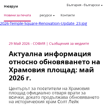
България
-
български
Нюзрум
Новини за печата
ресурси
Контакти
2026-Temple-Square-Renovation-Update_23.jpg
29 Май 2026
-
СОФИЯ
Съобщения за медиите
Актуална информация
относно обновяването на
Храмовия площад: май
2026 г.
Центърът за посетители на Храмовия
площад официално отваря врати за
всички, докато продължава обновяването
на историческия храм Солт Лейк