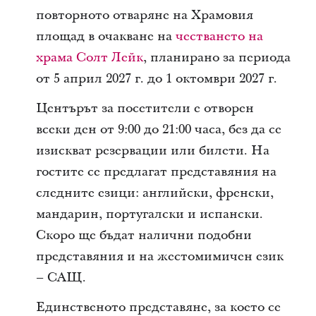
повторното отваряне на Храмовия
площад в очакване на
честването на
храма Солт Лейк
, планирано за периода
от 5 април 2027 г. до 1 октомври 2027 г.
Центърът за посетители е отворен
всеки ден от 9:00 до 21:00 часа, без да се
изискват резервации или билети. На
гостите се предлагат представяния на
следните езици: английски, френски,
мандарин, португалски и испански.
Скоро ще бъдат налични подобни
представяния и на жестомимичен език
– САЩ.
Единственото представяне, за което се