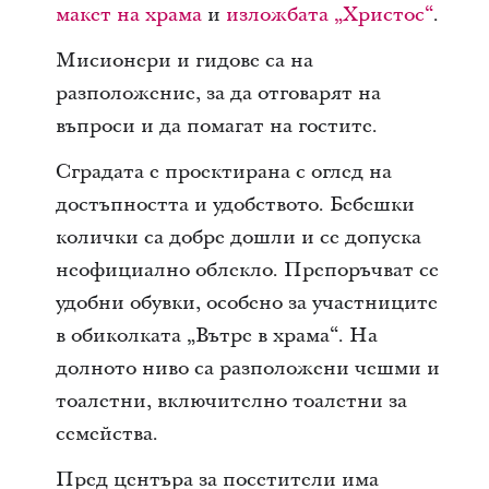
макет на храма
и
изложбата „Христос“
.
Мисионери и гидове са на
разположение, за да отговарят на
въпроси и да помагат на гостите.
Сградата е проектирана с оглед на
достъпността и удобството. Бебешки
колички са добре дошли и се допуска
неофициално облекло. Препоръчват се
удобни обувки, особено за участниците
в обиколката „Вътре в храма“. На
долното ниво са разположени чешми и
тоалетни, включително тоалетни за
семейства.
Пред центъра за посетители има