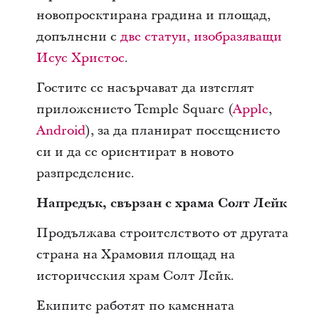
новопроектирана градина и площад,
допълнени с
две статуи, изобразяващи
Исус Христос
.
Гостите се насърчават да изтеглят
приложението Temple Square (
Apple
,
Android
), за да планират посещението
си и да се ориентират в новото
разпределение.
Напредък, свързан с храма Солт Лейк
Продължава строителството от другата
страна на Храмовия площад на
историческия храм Солт Лейк.
Екипите работят по каменната