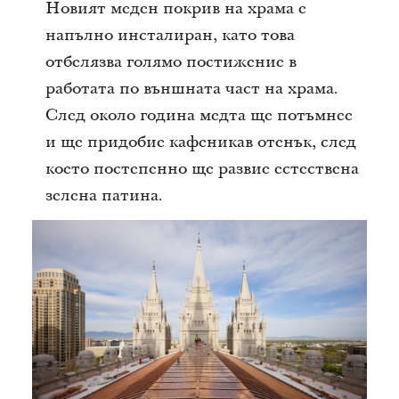
Новият меден покрив на храма е
напълно инсталиран, като това
отбелязва голямо постижение в
работата по външната част на храма.
След около година медта ще потъмнее
и ще придобие кафеникав отенък, след
което постепенно ще развие естествена
зелена патина.