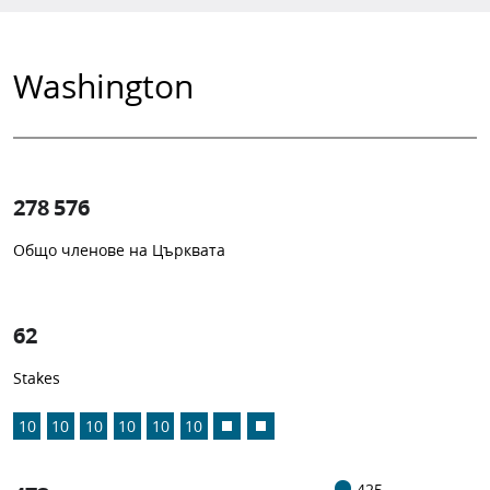
Washington
278 576
Общо членове на Църквата
1
-in-
62
Stakes
10
10
10
10
10
10
425