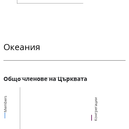
Океания
Общо членове на Църквата
Members
Конгрегации