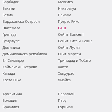
Барбадос
Мексико
Бахами
Никарагуа
Белиз
Панама
Вирджински Острови
Пуерто Рико
Гватемала
САЩ
Гренада
Сейнт Винсент
Гуадалупе
Сейнт Китс и Невис
Доминика
Сейнт Лусия
Доминиканска република
Синт Мартен
Ел Салвадор
Тринидад и Тобаго
Каймански Острови
Хаити
Канада
Хондурас
Коста Рика
Ямайка
Аржентина
Парагвай
Боливия
Перу
Бразилия
Суринам