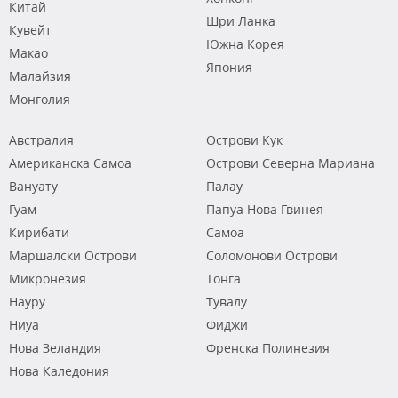
Китай
Шри Ланка
Кувейт
Южна Корея
Макао
Япония
Малайзия
Монголия
Австралия
Острови Кук
Американска Самоа
Острови Северна Мариана
Вануату
Палау
Гуам
Папуа Нова Гвинея
Кирибати
Самоа
Маршалски Острови
Соломонови Острови
Микронезия
Тонга
Науру
Тувалу
Ниуа
Фиджи
Нова Зеландия
Френска Полинезия
Нова Каледония