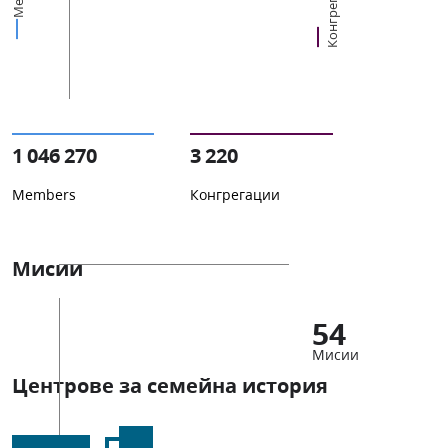
Конгрегации
1 046 270
3 220
Members
Конгрегации
Мисии
54
Мисии
Центрове за семейна история