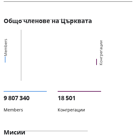
Общо членове на Църквата
Members
Конгрегации
9 807 340
18 501
Members
Конгрегации
Мисии