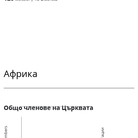
Африка
Общо членове на Църквата
Members