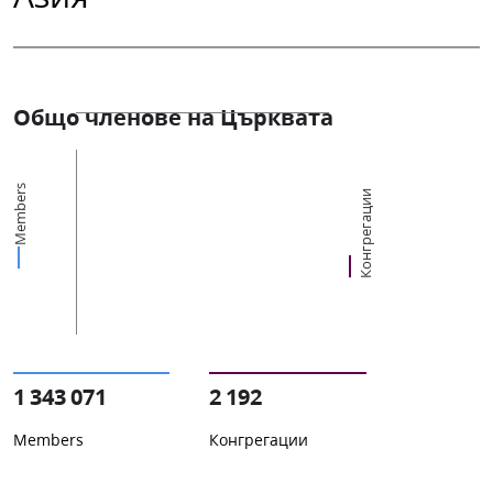
Общо членове на Църквата
Members
Конгрегации
1 343 071
2 192
Members
Конгрегации