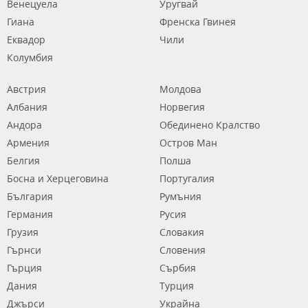
Венецуела
Уругвай
Гиана
Френска Гвинея
Еквадор
Чили
Колумбия
Австрия
Молдова
Албания
Норвегия
Андора
Обединено Кралство
Армения
Остров Ман
Белгия
Полша
Босна и Херцеговина
Португалия
България
Румъния
Германия
Русия
Грузия
Словакия
Гърнси
Словения
Гърция
Сърбия
Дания
Турция
Джърси
Украйна