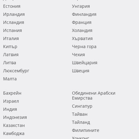
Естония
Унгария
Ирландия
Финландия
Исландия
Франция
Испания
Холандия
Италия
Хърватия
Кипър
Черна гора
Латвия
Чехия
Литва
Швейцария
Люксембург
Швеция
Малта
Бахрейн
Обединени Арабски
Емирства
Израел
Сингапур
Индия
Тайван
Индонезия
Тайланд
Казакстан
Филипините
Камбоджа
Хонконг