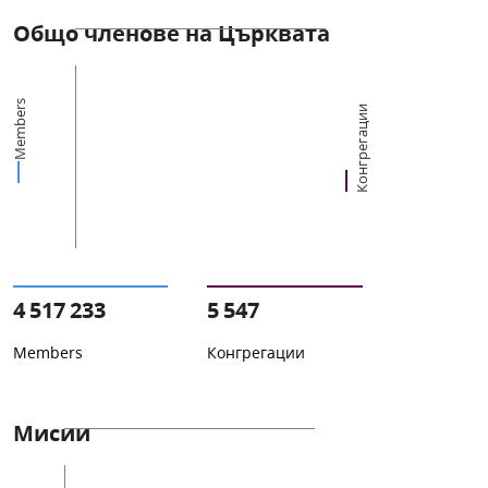
Общо членове на Църквата
Members
Конгрегации
4 517 233
5 547
Members
Конгрегации
Мисии