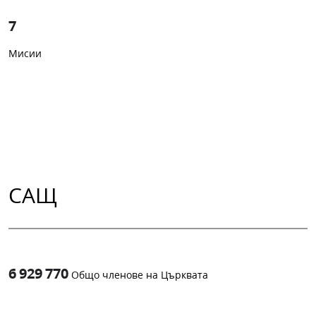
7
Мисии
САЩ
6 929 770
Общо членове на Църквата
1
-in-