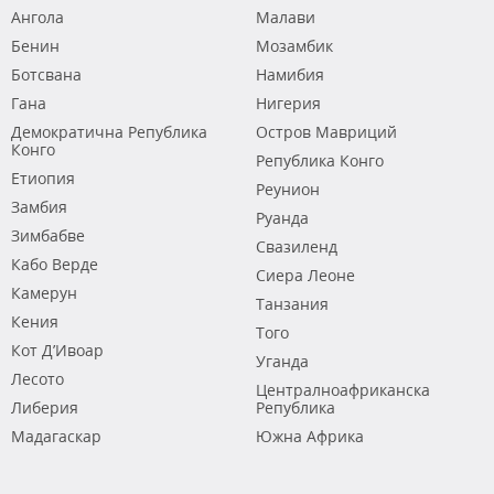
Ангола
Малави
Бенин
Мозамбик
Ботсвана
Намибия
Гана
Нигерия
Демократична Република
Остров Мавриций
Конго
Република Конго
Етиопия
Реунион
Замбия
Руанда
Зимбабве
Свазиленд
Кабо Верде
Сиера Леоне
Камерун
Танзания
Кения
Того
Кот Д’Ивоар
Уганда
Лесото
Централноафриканска
Либерия
Република
Мадагаскар
Южна Африка