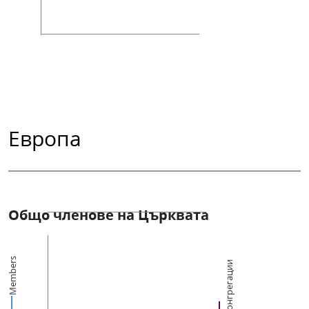
Европа
Общо членове на Църквата
Members
Конгрегации