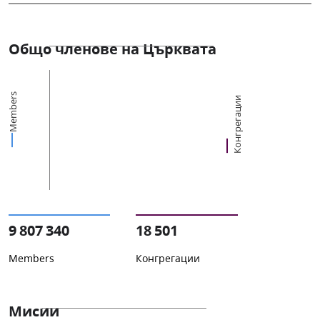
Общо членове на Църквата
Members
Конгрегации
9 807 340
18 501
Members
Конгрегации
Мисии