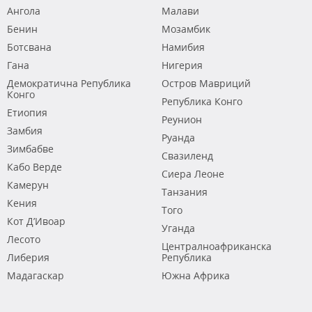
Ангола
Малави
Бенин
Мозамбик
Ботсвана
Намибия
Гана
Нигерия
Демократична Република
Остров Мавриций
Конго
Република Конго
Етиопия
Реунион
Замбия
Руанда
Зимбабве
Свазиленд
Кабо Верде
Сиера Леоне
Камерун
Танзания
Кения
Того
Кот Д’Ивоар
Уганда
Лесото
Централноафриканска
Либерия
Република
Мадагаскар
Южна Африка