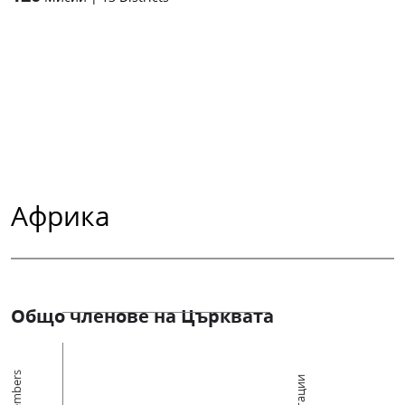
Африка
Общо членове на Църквата
Members