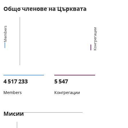
Общо членове на Църквата
Members
Конгрегации
4 517 233
5 547
Members
Конгрегации
Мисии