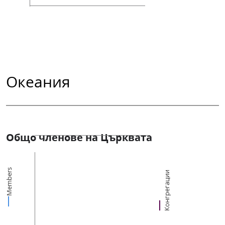
Океания
Общо членове на Църквата
Members
Конгрегации