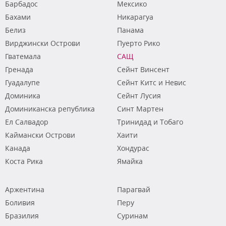
Барбадос
Мексико
Бахами
Никарагуа
Белиз
Панама
Вирджински Острови
Пуерто Рико
Гватемала
САЩ
Гренада
Сейнт Винсент
Гуадалупе
Сейнт Китс и Невис
Доминика
Сейнт Лусия
Доминиканска република
Синт Мартен
Ел Салвадор
Тринидад и Тобаго
Каймански Острови
Хаити
Канада
Хондурас
Коста Рика
Ямайка
Аржентина
Парагвай
Боливия
Перу
Бразилия
Суринам