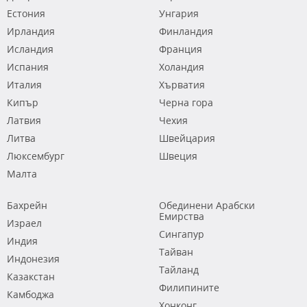
Естония
Унгария
Ирландия
Финландия
Исландия
Франция
Испания
Холандия
Италия
Хърватия
Кипър
Черна гора
Латвия
Чехия
Литва
Швейцария
Люксембург
Швеция
Малта
Бахрейн
Обединени Арабски
Емирства
Израел
Сингапур
Индия
Тайван
Индонезия
Тайланд
Казакстан
Филипините
Камбоджа
Хонконг