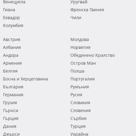
Венецуела
Уругвай
Гиана
Френска Гвинея
Еквадор
Чили
Колумбия
Австрия
Молдова
Албания
Норвегия
Андора
Обединено Кралство
Армения
Остров Ман
Белгия
Полша
Босна и Херцеговина
Португалия
България
Румъния
Германия
Русия
Грузия
Словакия
Гърнси
Словения
Гърция
Сърбия
Дания
Турция
Джърси
Украйна