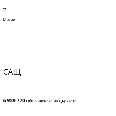
2
Мисии
САЩ
6 929 770
Общо членове на Църквата
1
-in-