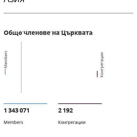
Общо членове на Църквата
Members
Конгрегации
1 343 071
2 192
Members
Конгрегации