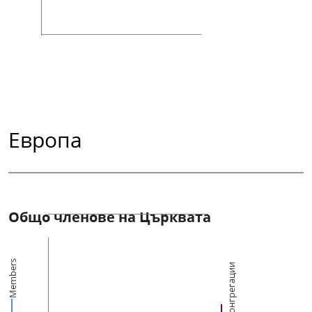
Европа
Общо членове на Църквата
Members
Конгрегации