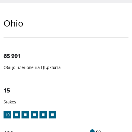
Ohio
65 991
Общо членове на Църквата
1
-in-
15
Stakes
10
99