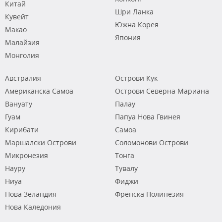
Китай
Шри Ланка
Кувейт
Южна Корея
Макао
Япония
Малайзия
Монголия
Австралия
Острови Кук
Американска Самоа
Острови Северна Мариана
Вануату
Палау
Гуам
Папуа Нова Гвинея
Кирибати
Самоа
Маршалски Острови
Соломонови Острови
Микронезия
Тонга
Науру
Тувалу
Ниуа
Фиджи
Нова Зеландия
Френска Полинезия
Нова Каледония