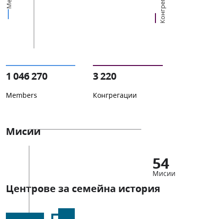
Конгрегации
1 046 270
3 220
Members
Конгрегации
Мисии
54
Мисии
Центрове за семейна история