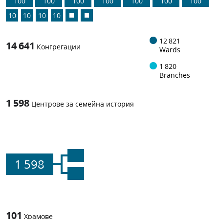
100
100
100
100
100
100
100
10
10
10
10
12 821
14 641
Конгрегации
Wards
1 820
Branches
1 598
Центрове за семейна история
1 598
101
Храмове