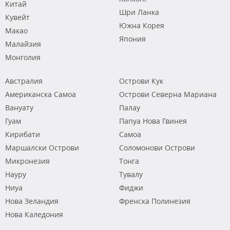
Китай
Шри Ланка
Кувейт
Южна Корея
Макао
Япония
Малайзия
Монголия
Австралия
Острови Кук
Американска Самоа
Острови Северна Мариана
Вануату
Палау
Гуам
Папуа Нова Гвинея
Кирибати
Самоа
Маршалски Острови
Соломонови Острови
Микронезия
Тонга
Науру
Тувалу
Ниуа
Фиджи
Нова Зеландия
Френска Полинезия
Нова Каледония