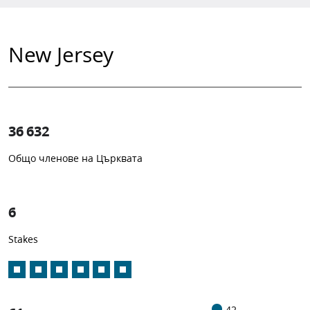
New Jersey
36 632
Общо членове на Църквата
1
-in-
6
Stakes
42