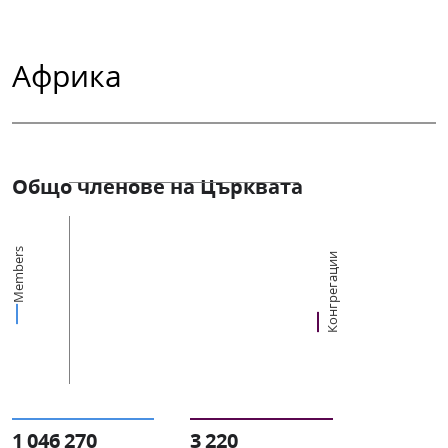
Африка
Общо членове на Църквата
Members
Конгрегации
1 046 270
3 220