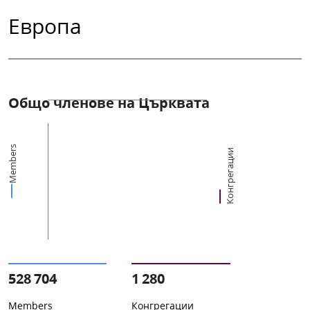
Европа
Общо членове на Църквата
Members
Конгрегации
528 704
1 280
Members
Конгрегации