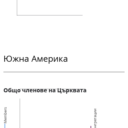
Южна Америка
Общо членове на Църквата
Members
Конгрегации