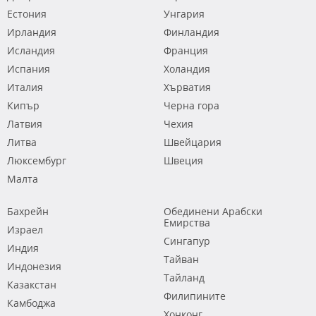
Естония
Унгария
Ирландия
Финландия
Исландия
Франция
Испания
Холандия
Италия
Хърватия
Кипър
Черна гора
Латвия
Чехия
Литва
Швейцария
Люксембург
Швеция
Малта
Бахрейн
Обединени Арабски
Емирства
Израел
Сингапур
Индия
Тайван
Индонезия
Тайланд
Казакстан
Филипините
Камбоджа
Хонконг