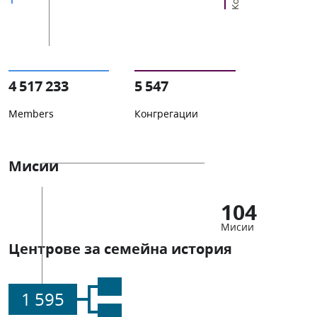
4 517 233
5 547
Members
Конгрегации
Мисии
104
Мисии
Центрове за семейна история
1 595