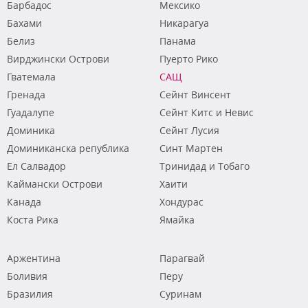
Барбадос
Мексико
Бахами
Никарагуа
Белиз
Панама
Вирджински Острови
Пуерто Рико
Гватемала
САЩ
Гренада
Сейнт Винсент
Гуадалупе
Сейнт Китс и Невис
Доминика
Сейнт Лусия
Доминиканска република
Синт Мартен
Ел Салвадор
Тринидад и Тобаго
Каймански Острови
Хаити
Канада
Хондурас
Коста Рика
Ямайка
Аржентина
Парагвай
Боливия
Перу
Бразилия
Суринам