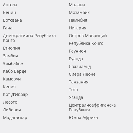
Ангола
Малави
Бенин
Мозамбик
Ботсвана
Намибия
Гана
Нигерия
Демократична Република
Остров Мавриций
Конго
Република Конго
Етиопия
Реунион
Замбия
Руанда
Зимбабве
Свазиленд
Кабо Верде
Сиера Леоне
Камерун
Танзания
Кения
Того
Кот Д’Ивоар
Уганда
Лесото
Централноафриканска
Либерия
Република
Мадагаскар
Южна Африка