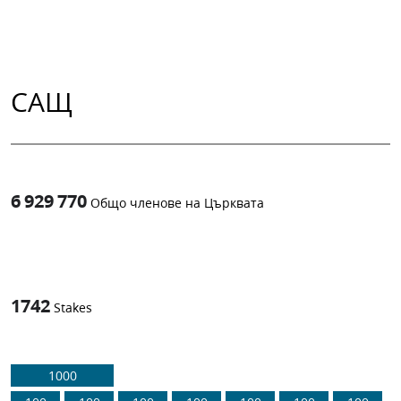
САЩ
6 929 770
Общо членове на Църквата
1
-in-
1742
Stakes
1000