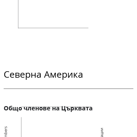
Северна Америка
Общо членове на Църквата
Members