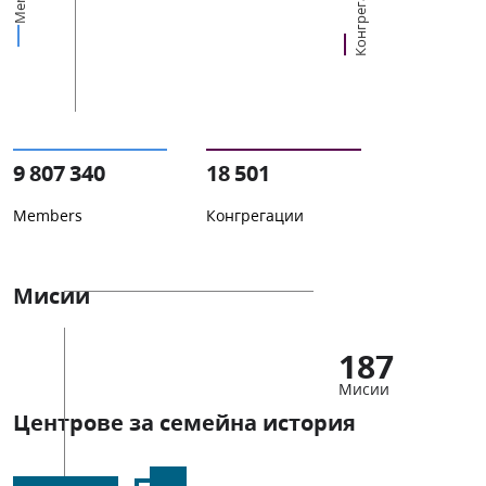
Конгрегации
9 807 340
18 501
Members
Конгрегации
Мисии
187
Мисии
Центрове за семейна история