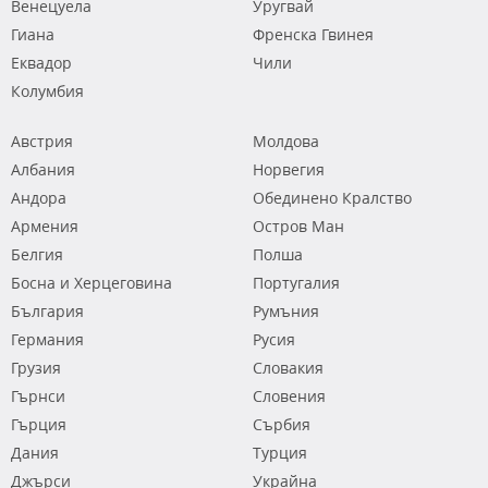
Венецуела
Уругвай
Гиана
Френска Гвинея
Еквадор
Чили
Колумбия
Австрия
Молдова
Албания
Норвегия
Андора
Обединено Кралство
Армения
Остров Ман
Белгия
Полша
Босна и Херцеговина
Португалия
България
Румъния
Германия
Русия
Грузия
Словакия
Гърнси
Словения
Гърция
Сърбия
Дания
Турция
Джърси
Украйна