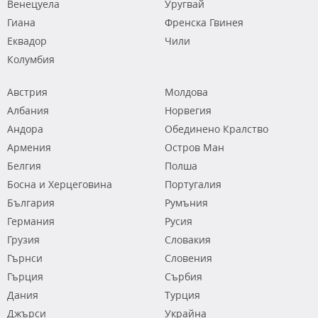
Венецуела
Уругвай
Гиана
Френска Гвинея
Еквадор
Чили
Колумбия
Австрия
Молдова
Албания
Норвегия
Андора
Обединено Кралство
Армения
Остров Ман
Белгия
Полша
Босна и Херцеговина
Португалия
България
Румъния
Германия
Русия
Грузия
Словакия
Гърнси
Словения
Гърция
Сърбия
Дания
Турция
Джърси
Украйна