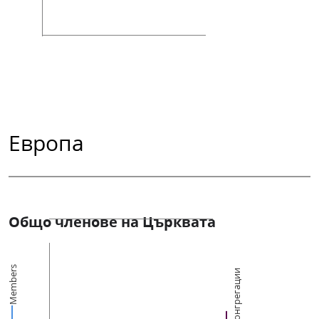
Европа
Общо членове на Църквата
Members
Конгрегации