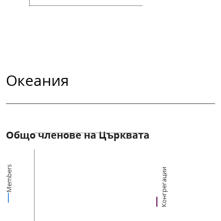
Океания
Общо членове на Църквата
Members
Конгрегации