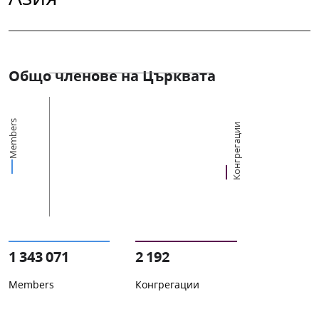
Общо членове на Църквата
Members
Конгрегации
1 343 071
2 192
Members
Конгрегации