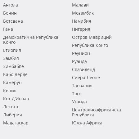
Ангола
Малави
Бенин
Мозамбик
Ботсвана
Намибия
Гана
Нигерия
Демократична Република
Остров Мавриций
Конго
Република Конго
Етиопия
Реунион
Замбия
Руанда
Зимбабве
Свазиленд
Кабо Верде
Сиера Леоне
Камерун
Танзания
Кения
Того
Кот Д’Ивоар
Уганда
Лесото
Централноафриканска
Либерия
Република
Мадагаскар
Южна Африка