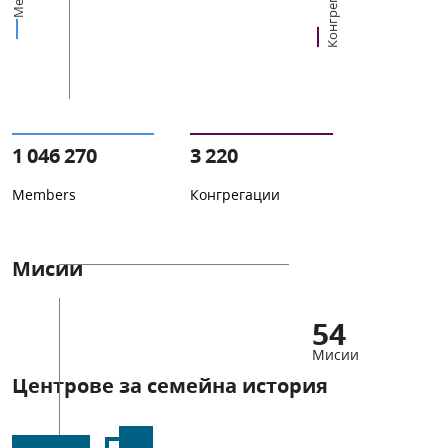
Конгрегации
1 046 270
3 220
Members
Конгрегации
Мисии
54
Мисии
Центрове за семейна история