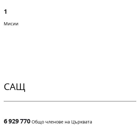
1
Мисии
САЩ
6 929 770
Общо членове на Църквата
1
-in-