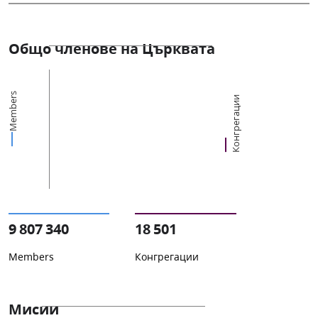
Общо членове на Църквата
Members
Конгрегации
9 807 340
18 501
Members
Конгрегации
Мисии