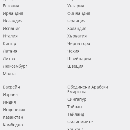
Естония
Унгария
Ирландия
Финландия
Исландия
Франция
Испания
Холандия
Италия
Хърватия
Кипър
Черна гора
Латвия
Чехия
Литва
Швейцария
Люксембург
Швеция
Малта
Бахрейн
Обединени Арабски
Емирства
Израел
Сингапур
Индия
Тайван
Индонезия
Тайланд
Казакстан
Филипините
Камбоджа
Хонконг