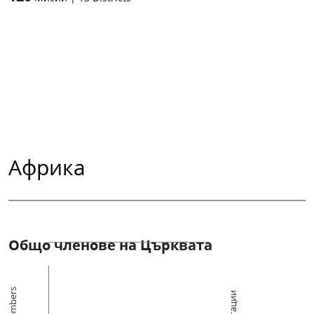
Африка
Общо членове на Църквата
Members