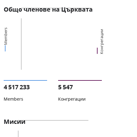
Общо членове на Църквата
Members
Конгрегации
4 517 233
5 547
Members
Конгрегации
Мисии