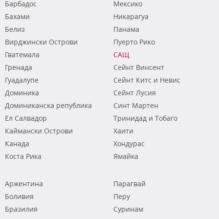
Барбадос
Мексико
Бахами
Никарагуа
Белиз
Панама
Вирджински Острови
Пуерто Рико
Гватемала
САЩ
Гренада
Сейнт Винсент
Гуадалупе
Сейнт Китс и Невис
Доминика
Сейнт Лусия
Доминиканска република
Синт Мартен
Ел Салвадор
Тринидад и Тобаго
Каймански Острови
Хаити
Канада
Хондурас
Коста Рика
Ямайка
Аржентина
Парагвай
Боливия
Перу
Бразилия
Суринам