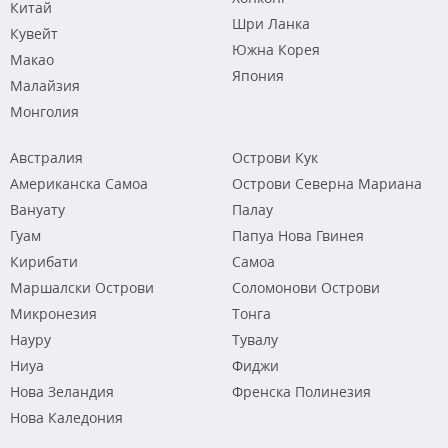
Китай
Шри Ланка
Кувейт
Южна Корея
Макао
Япония
Малайзия
Монголия
Австралия
Острови Кук
Американска Самоа
Острови Северна Мариана
Вануату
Палау
Гуам
Папуа Нова Гвинея
Кирибати
Самоа
Маршалски Острови
Соломонови Острови
Микронезия
Тонга
Науру
Тувалу
Ниуа
Фиджи
Нова Зеландия
Френска Полинезия
Нова Каледония