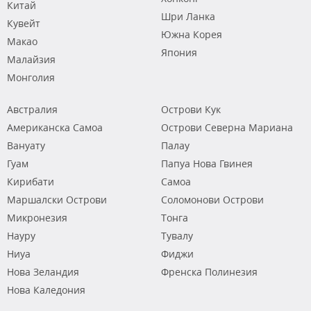
Китай
Шри Ланка
Кувейт
Южна Корея
Макао
Япония
Малайзия
Монголия
Австралия
Острови Кук
Американска Самоа
Острови Северна Мариана
Вануату
Палау
Гуам
Папуа Нова Гвинея
Кирибати
Самоа
Маршалски Острови
Соломонови Острови
Микронезия
Тонга
Науру
Тувалу
Ниуа
Фиджи
Нова Зеландия
Френска Полинезия
Нова Каледония