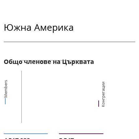
Южна Америка
Общо членове на Църквата
Members
Конгрегации