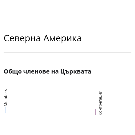
Северна Америка
Общо членове на Църквата
Members
Конгрегации