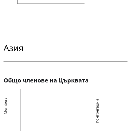
Азия
Общо членове на Църквата
Members
Конгрегации