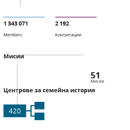
1 343 071
2 192
Members
Конгрегации
Мисии
51
Мисии
Центрове за семейна история
420