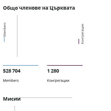
Общо членове на Църквата
Members
Конгрегации
528 704
1 280
Members
Конгрегации
Мисии