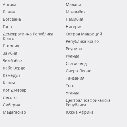
Ангола
Малави
Бенин
Мозамбик
Ботсвана
Намибия
Гана
Нигерия
Демократична Република
Остров Мавриций
Конго
Република Конго
Етиопия
Реунион
Замбия
Руанда
Зимбабве
Свазиленд
Кабо Верде
Сиера Леоне
Камерун
Танзания
Кения
Того
Кот Д’Ивоар
Уганда
Лесото
Централноафриканска
Либерия
Република
Мадагаскар
Южна Африка