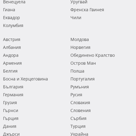
Венецуела
Уругвай
Гиана
Френска Гвинея
Еквадор
Чили
Колумбия
Австрия
Молдова
Албания
Норвегия
Андора
Обединено Кралство
Армения
Остров Ман
Белгия
Полша
Босна и Херцеговина
Португалия
България
Румъния
Германия
Русия
Грузия
Словакия
Гърнси
Словения
Гърция
Сърбия
Дания
Турция
Джърси
Украйна