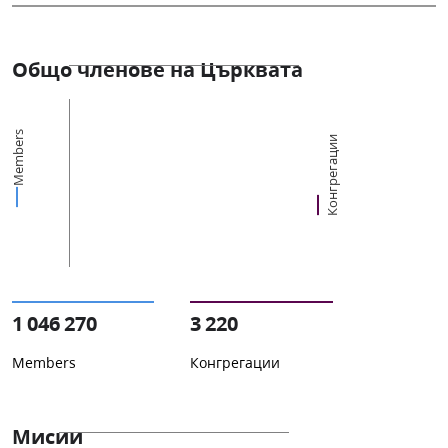
Общо членове на Църквата
Members
Конгрегации
1 046 270
3 220
Members
Конгрегации
Мисии