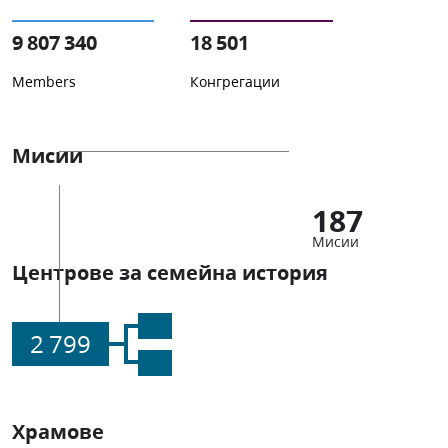
9 807 340
18 501
Members
Конгрегации
Мисии
187
Мисии
Центрове за семейна история
2 799
Храмове