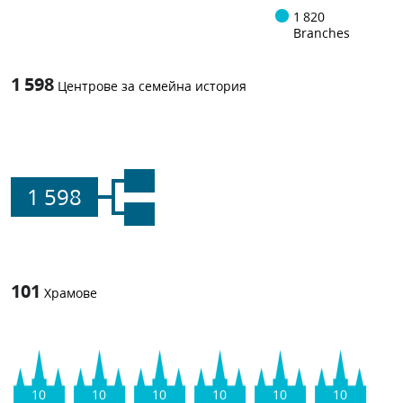
1 820
Branches
1 598
Центрове за семейна история
1 598
101
Храмове
10
10
10
10
10
10