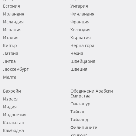
Естония
Унгария
Ирландия
Финландия
Исландия
Франция
Испания
Холандия
Италия
Хърватия
Кипър
Черна гора
Латвия
Чехия
Литва
Швейцария
Люксембург
Швеция
Малта
Бахрейн
Обединени Арабски
Емирства
Израел
Сингапур
Индия
Тайван
Индонезия
Тайланд
Казакстан
Филипините
Камбоджа
Хонконг