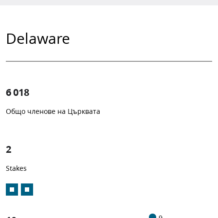
Delaware
6 018
Общо членове на Църквата
1
-in-
2
Stakes
9