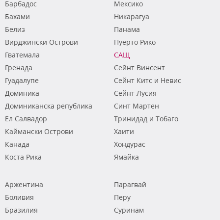
Барбадос
Мексико
Бахами
Никарагуа
Белиз
Панама
Вирджински Острови
Пуерто Рико
Гватемала
САЩ
Гренада
Сейнт Винсент
Гуадалупе
Сейнт Китс и Невис
Доминика
Сейнт Лусия
Доминиканска република
Синт Мартен
Ел Салвадор
Тринидад и Тобаго
Каймански Острови
Хаити
Канада
Хондурас
Коста Рика
Ямайка
Аржентина
Парагвай
Боливия
Перу
Бразилия
Суринам