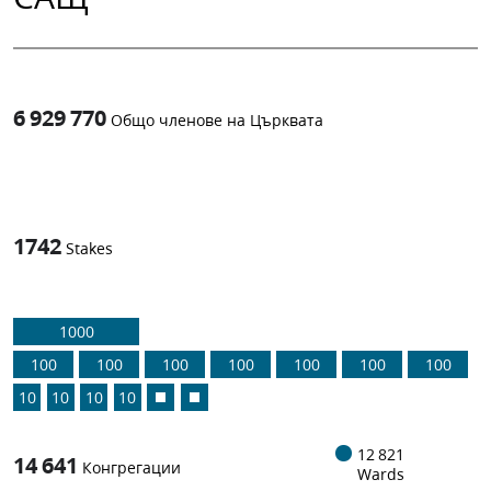
6 929 770
Общо членове на Църквата
1
-in-
1742
Stakes
1000
100
100
100
100
100
100
100
10
10
10
10
12 821
14 641
Конгрегации
Wards