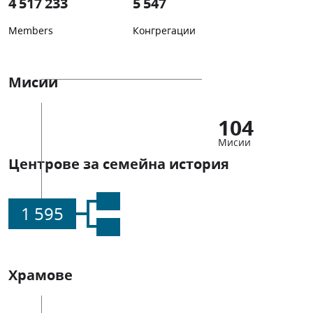
4 517 233
5 547
Members
Конгрегации
Мисии
104
Мисии
Центрове за семейна история
1 595
Храмове