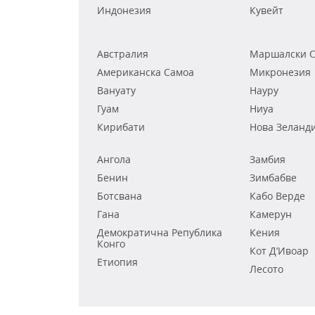
Индонезия
Кувейт
Австралия
Маршалски О
Американска Самоа
Микронезия
Вануату
Науру
Гуам
Ниуа
Кирибати
Нова Зеланд
Ангола
Замбия
Бенин
Зимбабве
Ботсвана
Кабо Верде
Гана
Камерун
Демократична Република
Кения
Конго
Кот Д’Ивоар
Етиопия
Лесото