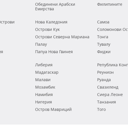
Обединени Арабски
Филипините
Емирства
строви
Нова Каледония
Самоа
Острови Кук
Соломонови Ос
Острови Северна Мариана
Тонга
Палау
Тувалу
ия
Папуа Нова Гвинея
Фиджи
Либерия
Република Кон
Мадагаскар
Реунион
Малави
Руанда
Мозамбик
Свазиленд
Намибия
Сиера Леоне
Нигерия
Танзания
Остров Мавриций
Того