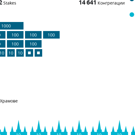
2
14 641
Stakes
Конгрегации
1000
0
100
100
100
0
100
100
10
10
10
Храмове