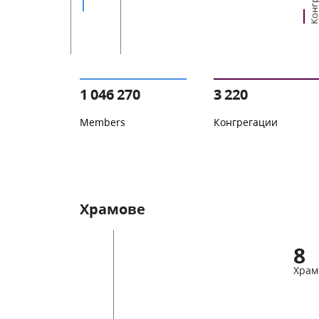
1 046 270
3 220
Members
Конгрегации
Храмове
8
Храм