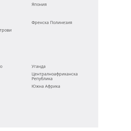
Япония
Френска Полинезия
трови
го
Уганда
Централноафриканска
Република
Южна Африка