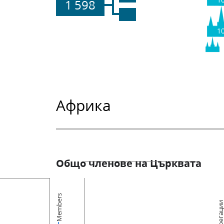
1
1 598
1
Африка
Общо членове на Църквата
Members
Конгрегац