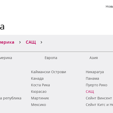
Нови
ка
мерика
САЩ
мерика
Европа
Азия
Каймански Острови
Никарагуа
Канада
Панама
Коста Рика
Пуерто Рико
Кюрасао
САЩ
а република
Мартиник
Сейнт Винсент
Мексико
Сейнт Китс и Н