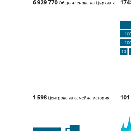
6 929 770
174
Общо членове на Църквата
1
-in-
10
10
10
1 598
101
Центрове за семейна история