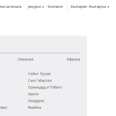
ни за печата
ресурси
Контакти
България
-
български
Океания
Африка
Сейнт Лусия
Синт Мартен
Тринидад и Тобаго
Хаити
Хондурас
евис
Ямайка