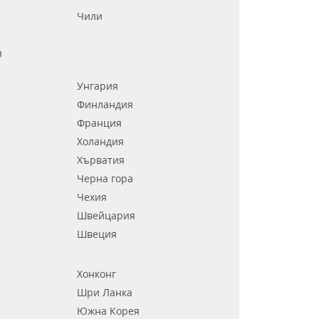
Чили
я
Унгария
Финландия
Франция
Холандия
Хърватия
Черна гора
Чехия
Швейцария
Швеция
Хонконг
Шри Ланка
Южна Корея