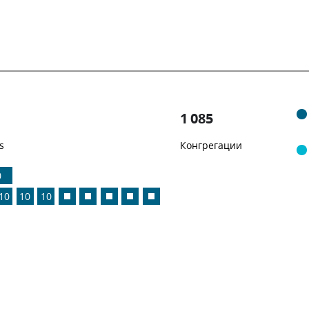
1 085
s
Конгрегации
0
10
10
10