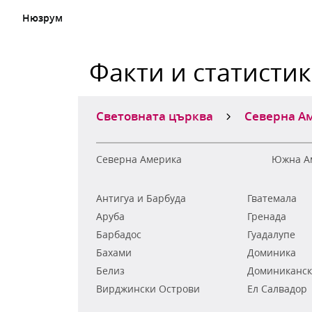
Нюзрум
Факти и статисти
Световната църква
Северна А
Северна Америка
Южна А
Антигуа и Барбуда
Гватемала
Аруба
Гренада
Барбадос
Гуадалупе
Бахами
Доминика
Белиз
Доминиканск
Вирджински Острови
Ел Салвадор