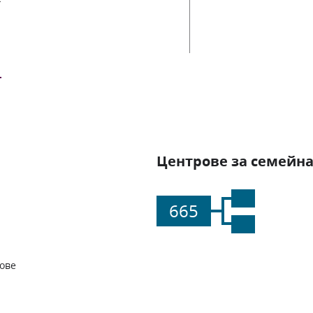
Центрове за семейна
665
ове