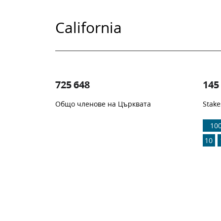
California
725 648
145
Общо членове на Църквата
Stake
1
-in-
10
10