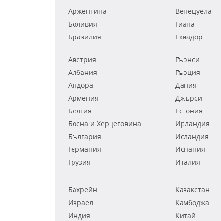
Аржентина
Венецуела
Боливия
Гиана
Бразилия
Еквадор
Австрия
Гърнси
Албания
Гърция
Андора
Дания
Армения
Джърси
Белгия
Естония
Босна и Херцеговина
Ирландия
България
Исландия
Германия
Испания
Грузия
Италия
Бахрейн
Казакстан
Израел
Камбоджа
Индия
Китай