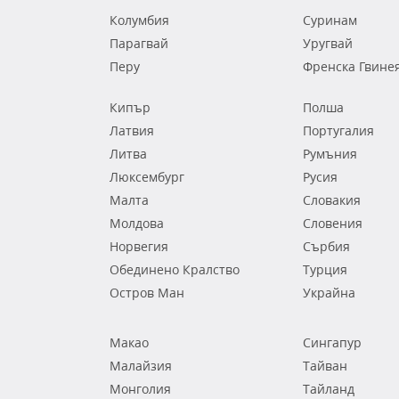
Колумбия
Суринам
Парагвай
Уругвай
Перу
Френска Гвине
Кипър
Полша
Латвия
Португалия
Литва
Румъния
Люксембург
Русия
Малта
Словакия
Молдова
Словения
Норвегия
Сърбия
Обединено Кралство
Турция
Остров Ман
Украйна
Макао
Сингапур
Малайзия
Тайван
Монголия
Тайланд