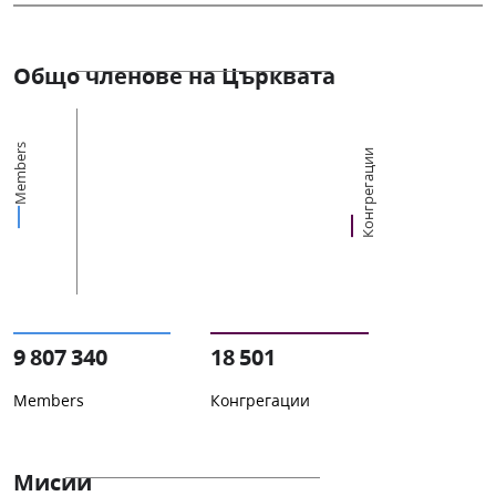
Общо членове на Църквата
Members
Конгрегации
9 807 340
18 501
Members
Конгрегации
Мисии