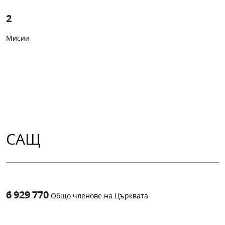
2
Мисии
САЩ
6 929 770
Общо членове на Църквата
1
-in-