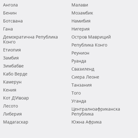
Ангола
Малави
Бенин
Мозамбик
Ботсвана
Намибия
Гана
Нигерия
Демократична Република
Остров Мавриций
Конго
Република Конго
Етиопия
Реунион
Замбия
Руанда
Зимбабве
Свазиленд
Кабо Верде
Сиера Леоне
Камерун
Танзания
Кения
Того
Кот Д’Ивоар
Уганда
Лесото
Централноафриканска
Либерия
Република
Мадагаскар
Южна Африка