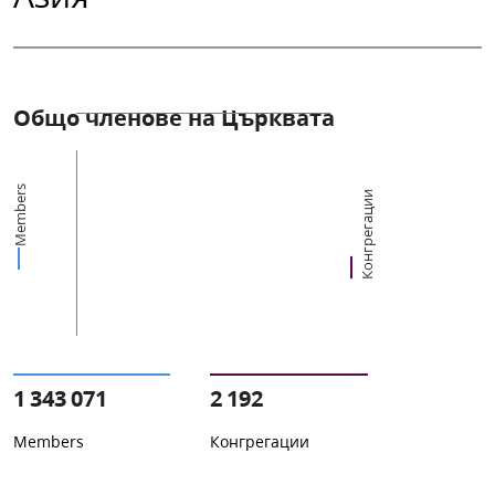
Общо членове на Църквата
Members
Конгрегации
1 343 071
2 192
Members
Конгрегации