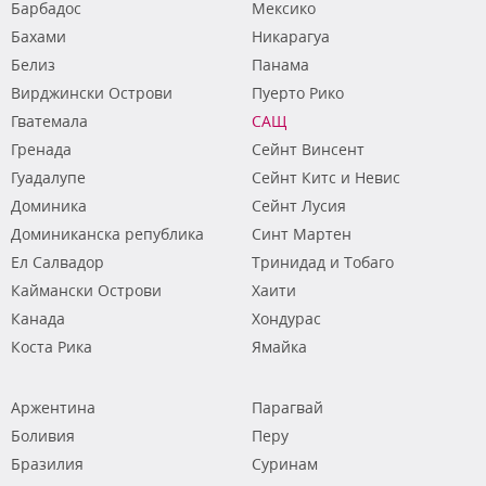
Барбадос
Мексико
Бахами
Никарагуа
Белиз
Панама
Вирджински Острови
Пуерто Рико
Гватемала
САЩ
Гренада
Сейнт Винсент
Гуадалупе
Сейнт Китс и Невис
Доминика
Сейнт Лусия
Доминиканска република
Синт Мартен
Ел Салвадор
Тринидад и Тобаго
Каймански Острови
Хаити
Канада
Хондурас
Коста Рика
Ямайка
Аржентина
Парагвай
Боливия
Перу
Бразилия
Суринам