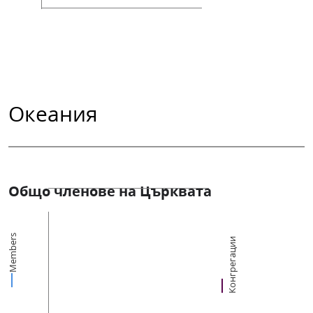
Океания
Общо членове на Църквата
Members
Конгрегации