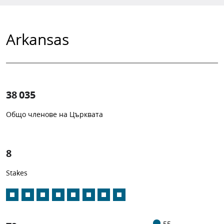
Arkansas
38 035
Общо членове на Църквата
1
-in-
8
Stakes
55