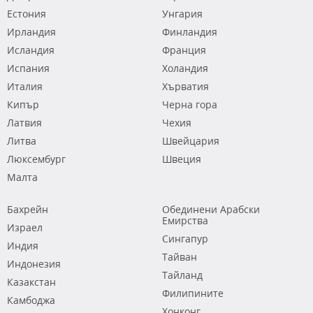
Естония
Унгария
Ирландия
Финландия
Исландия
Франция
Испания
Холандия
Италия
Хърватия
Кипър
Черна гора
Латвия
Чехия
Литва
Швейцария
Люксембург
Швеция
Малта
Бахрейн
Обединени Арабски
Емирства
Израел
Сингапур
Индия
Тайван
Индонезия
Тайланд
Казакстан
Филипините
Камбоджа
Хонконг