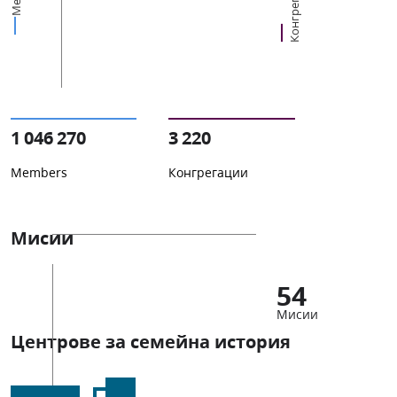
Конгрегации
1 046 270
3 220
Members
Конгрегации
Мисии
54
Мисии
Центрове за семейна история