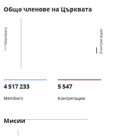
Общо членове на Църквата
Members
Конгрегации
4 517 233
5 547
Members
Конгрегации
Мисии