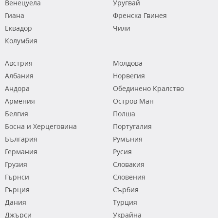
Венецуела
Уругвай
Гиана
Френска Гвинея
Еквадор
Чили
Колумбия
Австрия
Молдова
Албания
Норвегия
Андора
Обединено Кралство
Армения
Остров Ман
Белгия
Полша
Босна и Херцеговина
Португалия
България
Румъния
Германия
Русия
Грузия
Словакия
Гърнси
Словения
Гърция
Сърбия
Дания
Турция
Джърси
Украйна