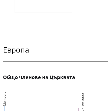
Европа
Общо членове на Църквата
Members
Конгрегации