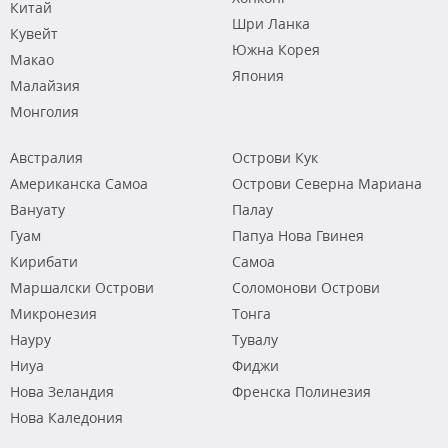
Китай
Шри Ланка
Кувейт
Южна Корея
Макао
Япония
Малайзия
Монголия
Австралия
Острови Кук
Американска Самоа
Острови Северна Мариана
Вануату
Палау
Гуам
Папуа Нова Гвинея
Кирибати
Самоа
Маршалски Острови
Соломонови Острови
Микронезия
Тонга
Науру
Тувалу
Ниуа
Фиджи
Нова Зеландия
Френска Полинезия
Нова Каледония