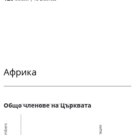
Африка
Общо членове на Църквата
Members