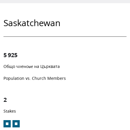
Saskatchewan
5 925
0.52%
Общо членове на Църквата
1
-in-
192
Population vs. Church Members
2
Stakes