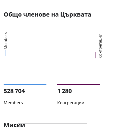
Общо членове на Църквата
Members
Конгрегации
528 704
1 280
Members
Конгрегации
Мисии