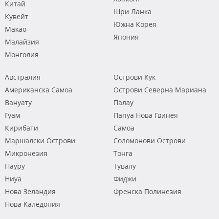
Китай
Шри Ланка
Кувейт
Южна Корея
Макао
Япония
Малайзия
Монголия
Австралия
Острови Кук
Американска Самоа
Острови Северна Мариана
Вануату
Палау
Гуам
Папуа Нова Гвинея
Кирибати
Самоа
Маршалски Острови
Соломонови Острови
Микронезия
Тонга
Науру
Тувалу
Ниуа
Фиджи
Нова Зеландия
Френска Полинезия
Нова Каледония