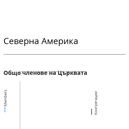
Северна Америка
Общо членове на Църквата
Members
Конгрегации