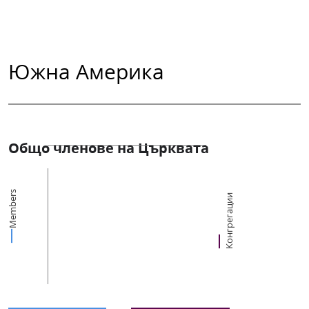
Южна Америка
Общо членове на Църквата
Members
Конгрегации