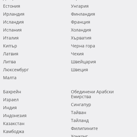
Естония
Унгария
Ирландия
Финландия
Исландия
Франция
Испания
Холандия
Италия
Хърватия
Кипър
Черна гора
Латвия
Чехия
Литва
Швейцария
Люксембург
Швеция
Малта
Бахрейн
Обединени Арабски
Емирства
Израел
Сингапур
Индия
Тайван
Индонезия
Тайланд
Казакстан
Филипините
Камбоджа
Хонконг