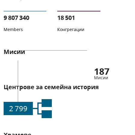
9 807 340
18 501
Members
Конгрегации
Мисии
187
Мисии
Центрове за семейна история
2 799
Храмове