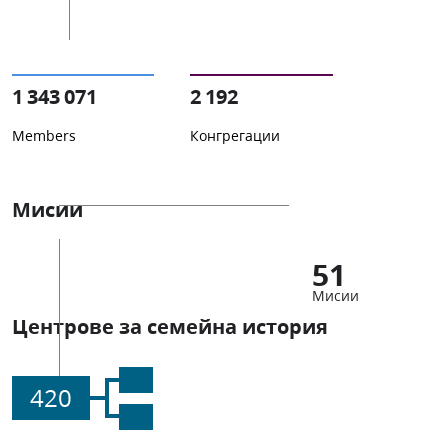
1 343 071
2 192
Members
Конгрегации
Мисии
51
Мисии
Центрове за семейна история
420