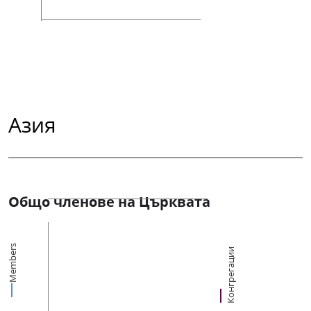
Азия
Общо членове на Църквата
Members
Конгрегации