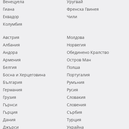
Венецуела
Уругвай
Гиана
Френска Гвинея
Еквадор
Чили
Колумбия
Австрия
Молдова
Албания
Норвегия
Андора
Обединено Кралство
Армения
Остров Ман
Белгия
Полша
Босна и Херцеговина
Португалия
България
Румъния
Германия
Русия
Грузия
Словакия
Гърнси
Словения
Гърция
Сърбия
Дания
Турция
Джърси
Украйна