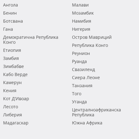
Ангола
Малави
Бенин
Мозамбик
Ботсвана
Намибия
Гана
Нигерия
Демократична Република
Остров Мавриций
Конго
Република Конго
Етиопия
Реунион
Замбия
Руанда
Зимбабве
Свазиленд
Кабо Верде
Сиера Леоне
Камерун
Танзания
Кения
Того
Кот Д’Ивоар
Уганда
Лесото
Централноафриканска
Либерия
Република
Мадагаскар
Южна Африка