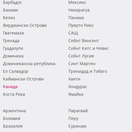
Барбадос
Мексико
Бахами
Никарагуа
Белиз
Панама
Вирджински Острови
Пуерто Рико
Гватемала
САЩ
Гренада
Сейнт Винсент
Гуадалупе
Сейнт Китс и Невис
Доминика
Сейнт Лусия
Доминиканска република
Синт Мартен
Ел Салвадор
Тринидад и Тобаго
Каймански Острови
Хаити
Канада
Хондурас
Коста Рика
Ямайка
Аржентина
Парагвай
Боливия
Перу
Бразилия
Суринам