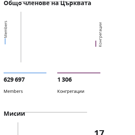
Общо членове на Църквата
Members
Конгрегации
629 697
1 306
Members
Конгрегации
Мисии
17