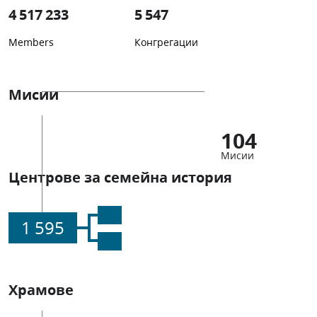
4 517 233
5 547
Members
Конгрегации
Мисии
104
Мисии
Центрове за семейна история
1 595
Храмове