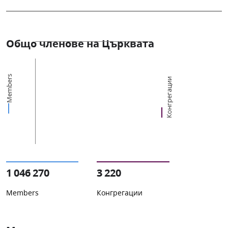
Общо членове на Църквата
Members
Конгрегации
1 046 270
3 220
Members
Конгрегации