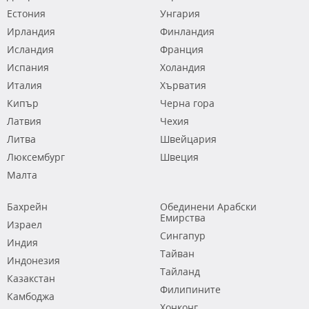
Естония
Унгария
Ирландия
Финландия
Исландия
Франция
Испания
Холандия
Италия
Хърватия
Кипър
Черна гора
Латвия
Чехия
Литва
Швейцария
Люксембург
Швеция
Малта
Бахрейн
Обединени Арабски
Емирства
Израел
Сингапур
Индия
Тайван
Индонезия
Тайланд
Казакстан
Филипините
Камбоджа
Хонконг