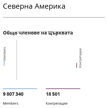
Северна Америка
Общо членове на Църквата
Members
Конгрегации
9 807 340
18 501
Members
Конгрегации