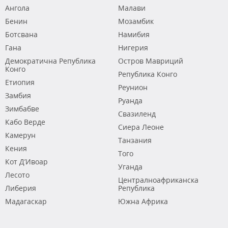
Ангола
Малави
Бенин
Мозамбик
Ботсвана
Намибия
Гана
Нигерия
Демократична Република
Остров Мавриций
Конго
Република Конго
Етиопия
Реунион
Замбия
Руанда
Зимбабве
Свазиленд
Кабо Верде
Сиера Леоне
Камерун
Танзания
Кения
Того
Кот Д’Ивоар
Уганда
Лесото
Централноафриканска
Либерия
Република
Мадагаскар
Южна Африка