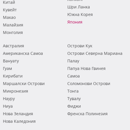
Китай
Шри Ланка
Кувейт
Южна Корея
Макао
Япония
Малайзия
Монголия
Австралия
Острови Кук
Американска Самоа
Острови Северна Мариана
Вануату
Палау
Гуам
Папуа Нова Гвинея
Кирибати
Самоа
Маршалски Острови
Соломонови Острови
Микронезия
Тонга
Науру
Тувалу
Ниуа
Фиджи
Нова Зеландия
Френска Полинезия
Нова Каледония