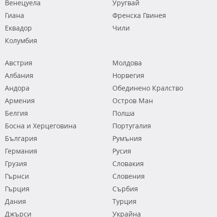
Венецуела
Уругвай
Гиана
Френска Гвинея
Еквадор
Чили
Колумбия
Австрия
Молдова
Албания
Норвегия
Андора
Обединено Кралство
Армения
Остров Ман
Белгия
Полша
Босна и Херцеговина
Португалия
България
Румъния
Германия
Русия
Грузия
Словакия
Гърнси
Словения
Гърция
Сърбия
Дания
Турция
Джърси
Украйна