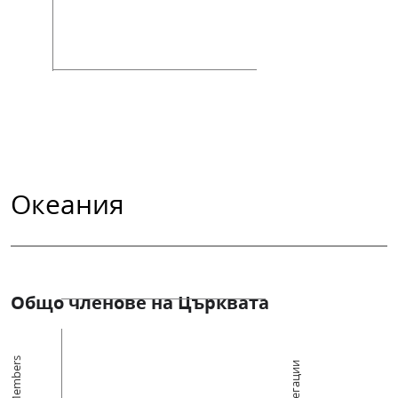
Океания
Общо членове на Църквата
Members
Конгрегации