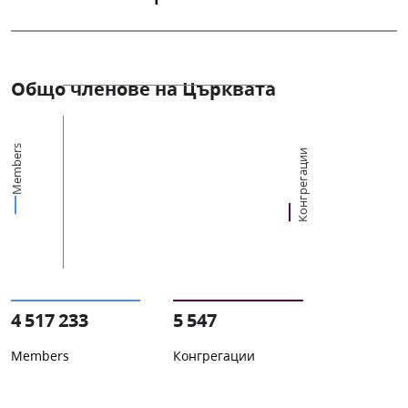
Общо членове на Църквата
Members
Конгрегации
4 517 233
5 547
Members
Конгрегации