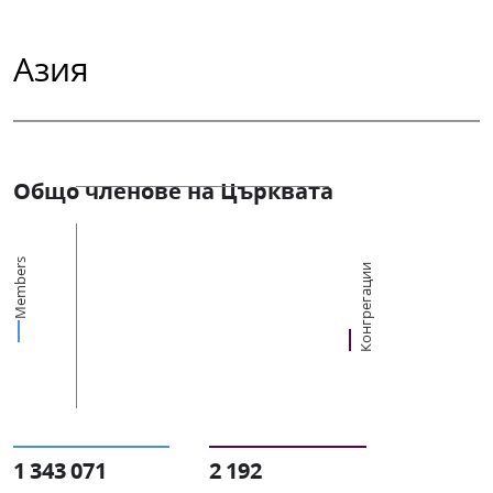
Азия
Общо членове на Църквата
Members
Конгрегации
1 343 071
2 192