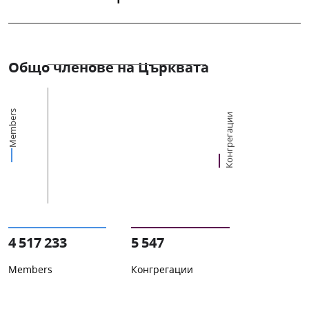
Общо членове на Църквата
Members
Конгрегации
4 517 233
5 547
Members
Конгрегации