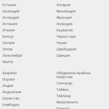
Естония
Унгария
Ирландия
Финландия
Исландия
Франция
Испания
Холандия
Италия
Хърватия
Кипър
Черна гора
Латвия
Чехия
Литва
Швейцария
Люксембург
Швеция
Малта
Бахрейн
Обединени Арабски
Емирства
Израел
Сингапур
Индия
Тайван
Индонезия
Тайланд
Казакстан
Филипините
Камбоджа
Хонконг