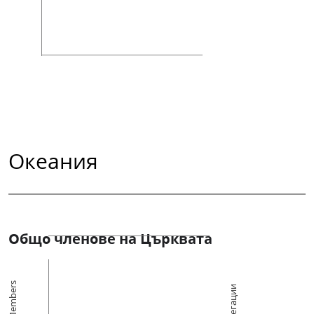
Океания
Общо членове на Църквата
Members
Конгрегации