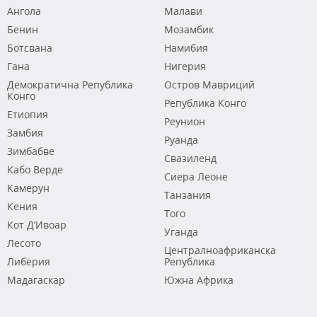
Ангола
Малави
Бенин
Мозамбик
Ботсвана
Намибия
Гана
Нигерия
Демократична Република
Остров Мавриций
Конго
Република Конго
Етиопия
Реунион
Замбия
Руанда
Зимбабве
Свазиленд
Кабо Верде
Сиера Леоне
Камерун
Танзания
Кения
Того
Кот Д’Ивоар
Уганда
Лесото
Централноафриканска
Либерия
Република
Мадагаскар
Южна Африка