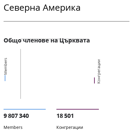
Северна Америка
Общо членове на Църквата
Members
Конгрегации
9 807 340
18 501
Members
Конгрегации