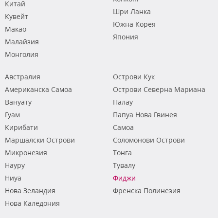
Китай
Шри Ланка
Кувейт
Южна Корея
Макао
Япония
Малайзия
Монголия
Австралия
Острови Кук
Американска Самоа
Острови Северна Мариана
Вануату
Палау
Гуам
Папуа Нова Гвинея
Кирибати
Самоа
Маршалски Острови
Соломонови Острови
Микронезия
Тонга
Науру
Тувалу
Ниуа
Фиджи
Нова Зеландия
Френска Полинезия
Нова Каледония