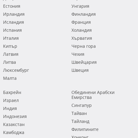
Естония
Унгария
Ирландия
Финландия
Исландия
Франция
Испания
Холандия
Италия
Хърватия
Кипър
Черна гора
Латвия
Чехия
Литва
Швейцария
Люксембург
Швеция
Малта
Бахрейн
Обединени Арабски
Емирства
Израел
Сингапур
Индия
Тайван
Индонезия
Тайланд
Казакстан
Филипините
Камбоджа
Хонконг