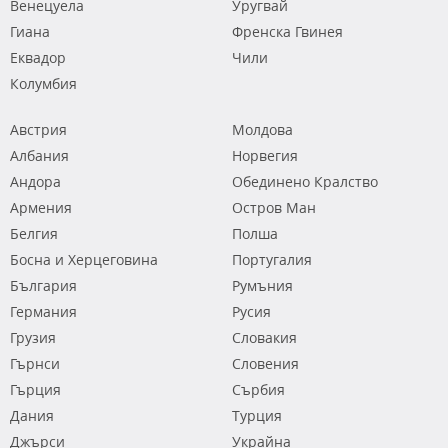
Венецуела
Уругвай
Гиана
Френска Гвинея
Еквадор
Чили
Колумбия
Австрия
Молдова
Албания
Норвегия
Андора
Обединено Кралство
Армения
Остров Ман
Белгия
Полша
Босна и Херцеговина
Португалия
България
Румъния
Германия
Русия
Грузия
Словакия
Гърнси
Словения
Гърция
Сърбия
Дания
Турция
Джърси
Украйна