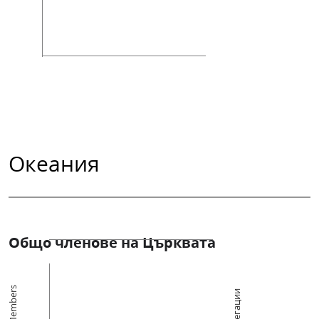
Океания
Общо членове на Църквата
Members
Конгрегации