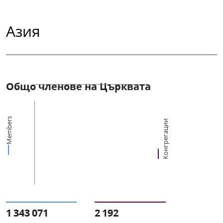
Азия
Общо членове на Църквата
Members
Конгрегации
1 343 071
2 192