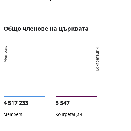
Общо членове на Църквата
Members
Конгрегации
4 517 233
5 547
Members
Конгрегации