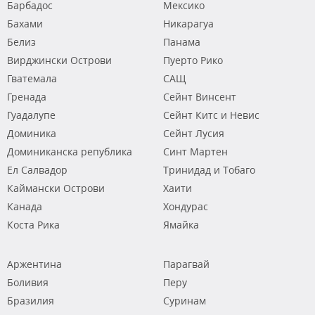
Барбадос
Мексико
Бахами
Никарагуа
Белиз
Панама
Вирджински Острови
Пуерто Рико
Гватемала
САЩ
Гренада
Сейнт Винсент
Гуадалупе
Сейнт Китс и Невис
Доминика
Сейнт Лусия
Доминиканска република
Синт Мартен
Ел Салвадор
Тринидад и Тобаго
Каймански Острови
Хаити
Канада
Хондурас
Коста Рика
Ямайка
Аржентина
Парагвай
Боливия
Перу
Бразилия
Суринам