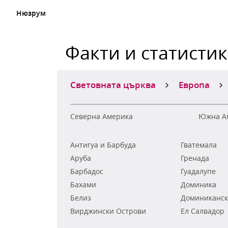
Нюзрум
Факти и статисти
Световната църква
Европа
Северна Америка
Южна А
Антигуа и Барбуда
Гватемала
Аруба
Гренада
Барбадос
Гуадалупе
Бахами
Доминика
Белиз
Доминиканск
Вирджински Острови
Ел Салвадор