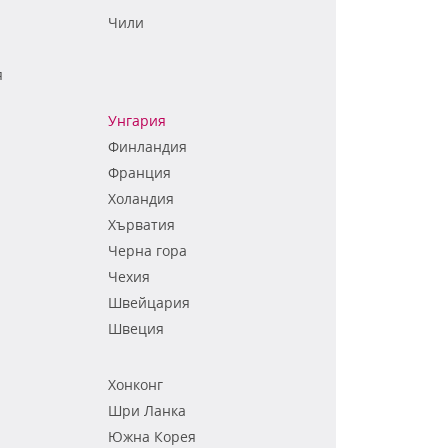
Чили
я
Унгария
Финландия
Франция
Холандия
Хърватия
Черна гора
Чехия
Швейцария
Швеция
Хонконг
Шри Ланка
Южна Корея