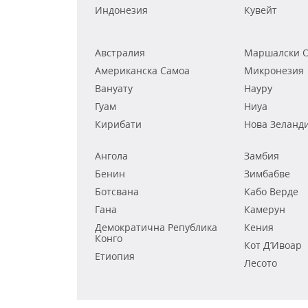
Индонезия
Кувейт
Австралия
Маршалски О
Американска Самоа
Микронезия
Вануату
Науру
Гуам
Ниуа
Кирибати
Нова Зеланд
Ангола
Замбия
Бенин
Зимбабве
Ботсвана
Кабо Верде
Гана
Камерун
Демократична Република
Кения
Конго
Кот Д’Ивоар
Етиопия
Лесото