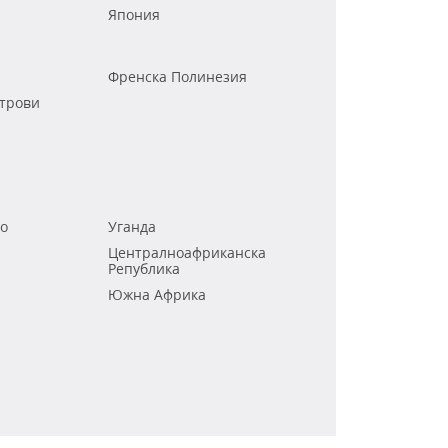
Япония
Френска Полинезия
трови
го
Уганда
Централноафриканска
Република
Южна Африка