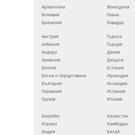
Аржентина
Венецуела
Боливия
Гиана
Бразилия
Еквадор
Австрия
Гърнси
Албания
Гърция
Андора
Дания
Армения
Джърси
Белгия
Естония
Босна и Херцеговина
Ирландия
България
Исландия
Германия
Испания
Грузия
Италия
Бахрейн
Казакстан
Израел
Камбоджа
Индия
Китай