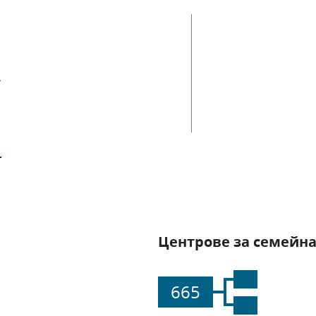
ии
Центрове за семейна
665