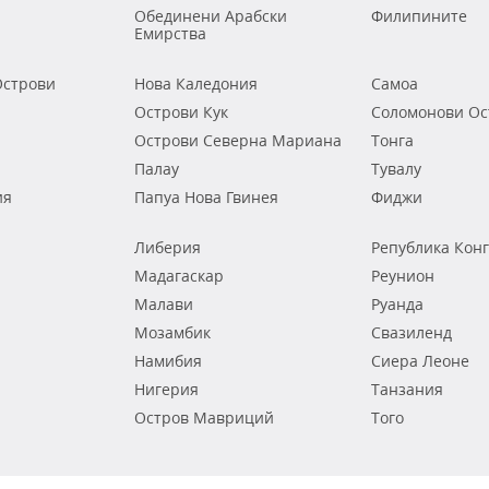
Обединени Арабски
Филипините
Емирства
строви
Нова Каледония
Самоа
Острови Кук
Соломонови Ос
Острови Северна Мариана
Тонга
Палау
Тувалу
ия
Папуа Нова Гвинея
Фиджи
Либерия
Република Кон
Мадагаскар
Реунион
Малави
Руанда
Мозамбик
Свазиленд
Намибия
Сиера Леоне
Нигерия
Танзания
Остров Мавриций
Того