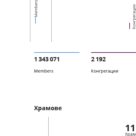
Members
Конгрегац
1 343 071
2 192
Members
Конгрегации
Храмове
11
Храм