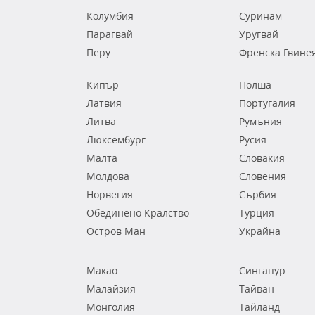
Колумбия
Суринам
Парагвай
Уругвай
Перу
Френска Гвине
Кипър
Полша
Латвия
Португалия
Литва
Румъния
Люксембург
Русия
Малта
Словакия
Молдова
Словения
Норвегия
Сърбия
Обединено Кралство
Турция
Остров Ман
Украйна
Макао
Сингапур
Малайзия
Тайван
Монголия
Тайланд