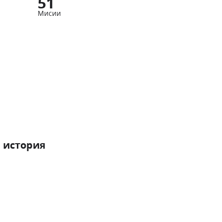
51
Мисии
 история