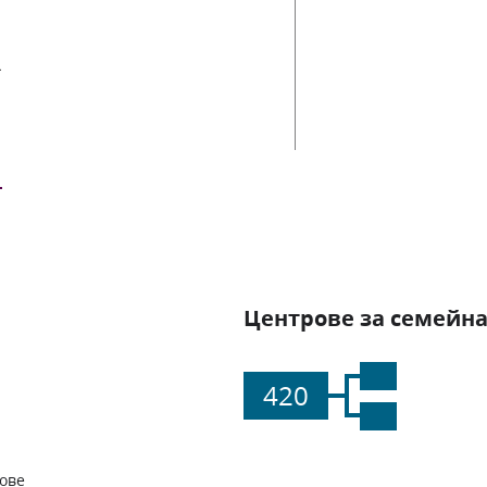
ии
Центрове за семейна
420
ове