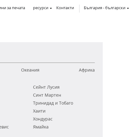
ни за печата
ресурси
Контакти
България
-
български
Океания
Африка
Сейнт Лусия
Синт Мартен
Тринидад и Тобаго
Хаити
Хондурас
евис
Ямайка