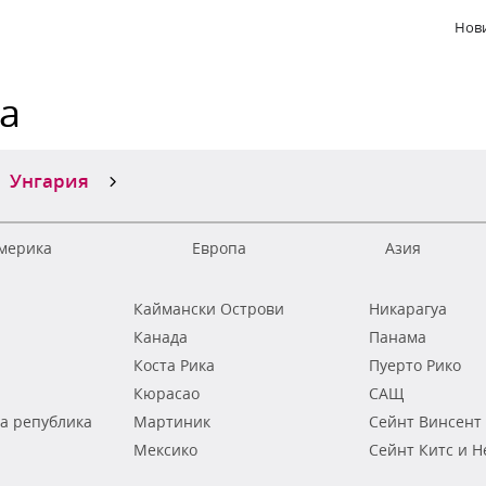
Нови
ка
Унгария
мерика
Европа
Азия
Каймански Острови
Никарагуа
Канада
Панама
Коста Рика
Пуерто Рико
Кюрасао
САЩ
а република
Мартиник
Сейнт Винсент
Мексико
Сейнт Китс и Н