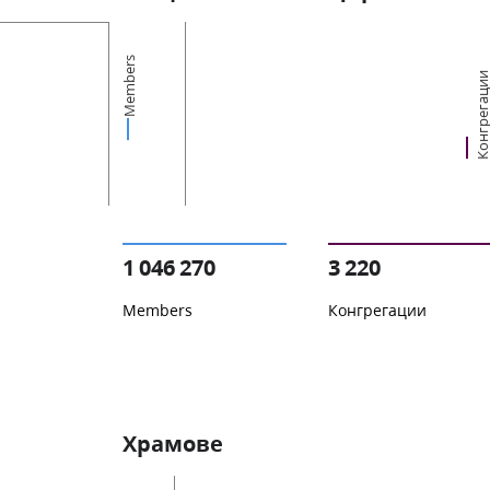
Members
Конгрегац
1 046 270
3 220
Members
Конгрегации
Храмове