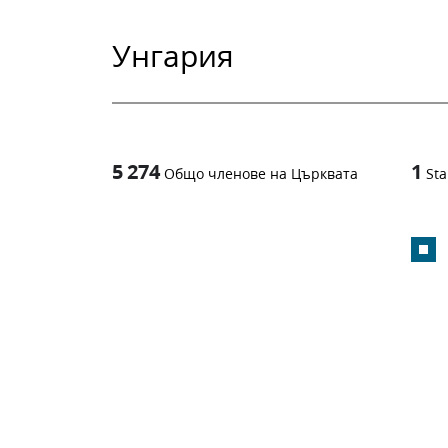
Унгария
5 274
1
Общо членове на Църквата
Sta
1
-in-