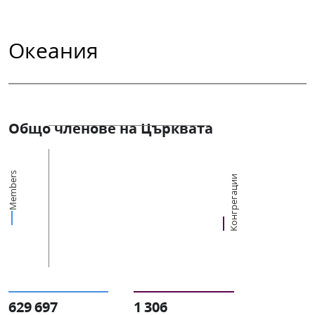
Океания
Общо членове на Църквата
Members
Конгрегации
629 697
1 306