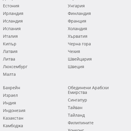
Естония
Унгария
Ирландия
Финландия
Исландия
Франция
Испания
Холандия
Италия
Хърватия
Кипър
Черна гора
Латвия
Чехия
Литва
Швейцария
Люксембург
Швеция
Малта
Бахрейн
Обединени Арабски
Емирства
Израел
Сингапур
Индия
Тайван
Индонезия
Тайланд
Казакстан
Филипините
Камбоджа
Хонконг