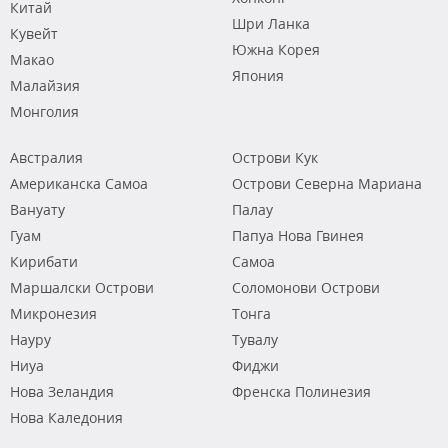
Китай
Шри Ланка
Кувейт
Южна Корея
Макао
Япония
Малайзия
Монголия
Австралия
Острови Кук
Американска Самоа
Острови Северна Мариана
Вануату
Палау
Гуам
Папуа Нова Гвинея
Кирибати
Самоа
Маршалски Острови
Соломонови Острови
Микронезия
Тонга
Науру
Тувалу
Ниуа
Фиджи
Нова Зеландия
Френска Полинезия
Нова Каледония