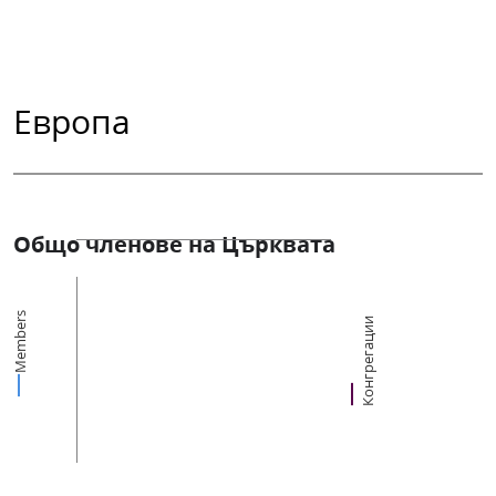
Европа
Общо членове на Църквата
Members
Конгрегации