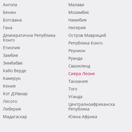
Ангола
Малави
Бенин
Мозамбик
Ботсвана
Намибия
Гана
Нигерия
Демократична Република
Остров Мавриций
Конго
Република Конго
Етиопия
Реунион
Замбия
Руанда
Зимбабве
Свазиленд
Кабо Верде
Сиера Леоне
Камерун
Танзания
Кения
Того
Кот Д’Ивоар
Уганда
Лесото
Централноафриканска
Либерия
Република
Мадагаскар
Южна Африка