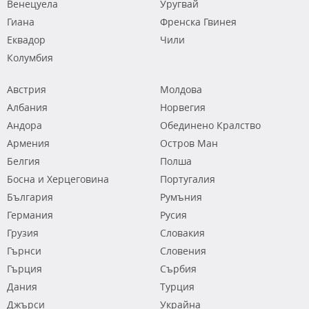
Венецуела
Уругвай
Гиана
Френска Гвинея
Еквадор
Чили
Колумбия
Австрия
Молдова
Албания
Норвегия
Андора
Обединено Кралство
Армения
Остров Ман
Белгия
Полша
Босна и Херцеговина
Португалия
България
Румъния
Германия
Русия
Грузия
Словакия
Гърнси
Словения
Гърция
Сърбия
Дания
Турция
Джърси
Украйна