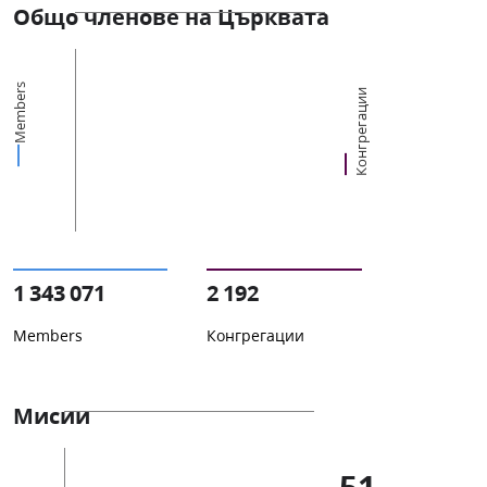
Общо членове на Църквата
Members
Конгрегации
1 343 071
2 192
Members
Конгрегации
Мисии
51