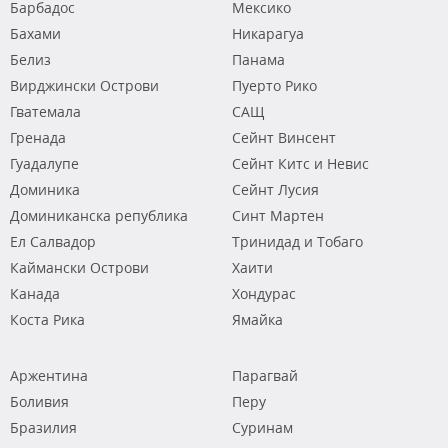
Барбадос
Мексико
Бахами
Никарагуа
Белиз
Панама
Вирджински Острови
Пуерто Рико
Гватемала
САЩ
Гренада
Сейнт Винсент
Гуадалупе
Сейнт Китс и Невис
Доминика
Сейнт Лусия
Доминиканска република
Синт Мартен
Ел Салвадор
Тринидад и Тобаго
Каймански Острови
Хаити
Канада
Хондурас
Коста Рика
Ямайка
Аржентина
Парагвай
Боливия
Перу
Бразилия
Суринам