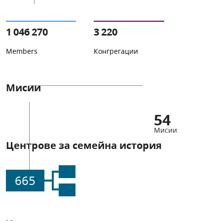
1 046 270
3 220
Members
Конгрегации
Мисии
54
Мисии
Центрове за семейна история
665