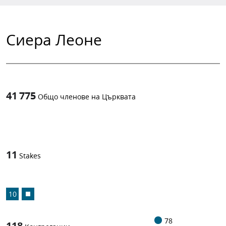
Сиера Леоне
41 775
Общо членове на Църквата
1
-in-
11
Stakes
10
78
118