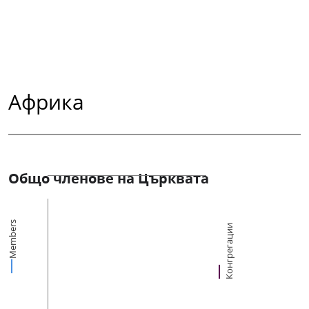
Африка
Общо членове на Църквата
Members
Конгрегации