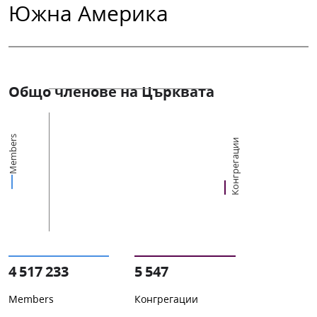
Южна Америка
Общо членове на Църквата
Members
Конгрегации
4 517 233
5 547
Members
Конгрегации