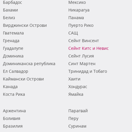
Барбадос
Мексико
Бахами
Никарагуа
Белиз
Панама
Вирджински Острови
Пуерто Рико
Гватемала
САЩ
Гренада
Сейнт Винсент
Гуадалупе
Сейнт Китс и Невис
Доминика
Сейнт Лусия
Доминиканска република
Синт Мартен
Ел Салвадор
Тринидад и Тобаго
Каймански Острови
Хаити
Канада
Хондурас
Коста Рика
Ямайка
Аржентина
Парагвай
Боливия
Перу
Бразилия
Суринам