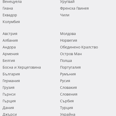
Венецуела
Уругвай
Гиана
Френска Гвинея
Еквадор
Чили
Колумбия
Австрия
Молдова
Албания
Норвегия
Андора
Обединено Кралство
Армения
Остров Ман
Белгия
Полша
Босна и Херцеговина
Португалия
България
Румъния
Германия
Русия
Грузия
Словакия
Гърнси
Словения
Гърция
Сърбия
Дания
Турция
Джърси
Украйна