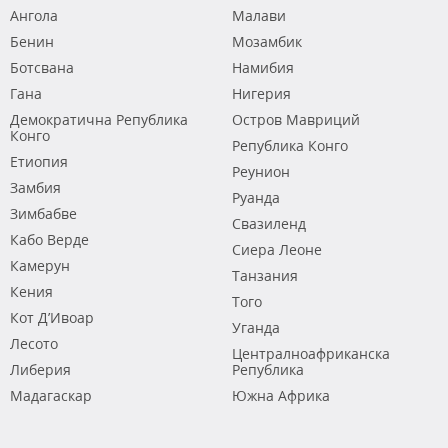
Ангола
Малави
Бенин
Мозамбик
Ботсвана
Намибия
Гана
Нигерия
Демократична Република
Остров Мавриций
Конго
Република Конго
Етиопия
Реунион
Замбия
Руанда
Зимбабве
Свазиленд
Кабо Верде
Сиера Леоне
Камерун
Танзания
Кения
Того
Кот Д’Ивоар
Уганда
Лесото
Централноафриканска
Либерия
Република
Мадагаскар
Южна Африка