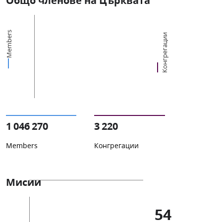
Общо членове на Църквата
Members
Конгрегации
1 046 270
3 220
Members
Конгрегации
Мисии
54