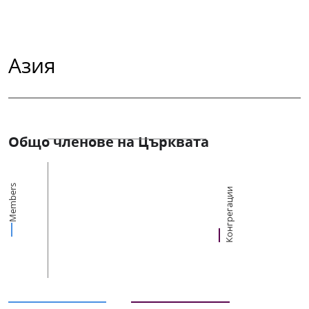
Азия
Общо членове на Църквата
Members
Конгрегации