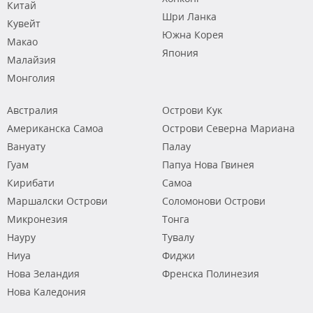
Китай
Шри Ланка
Кувейт
Южна Корея
Макао
Япония
Малайзия
Монголия
Австралия
Острови Кук
Американска Самоа
Острови Северна Мариана
Вануату
Палау
Гуам
Папуа Нова Гвинея
Кирибати
Самоа
Маршалски Острови
Соломонови Острови
Микронезия
Тонга
Науру
Тувалу
Ниуа
Фиджи
Нова Зеландия
Френска Полинезия
Нова Каледония