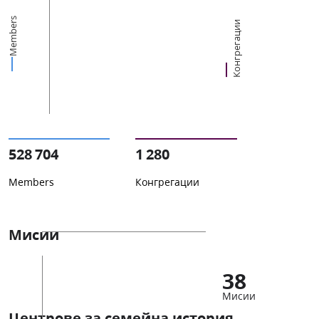
Members
Конгрегации
528 704
1 280
Members
Конгрегации
Мисии
38
Мисии
Центрове за семейна история