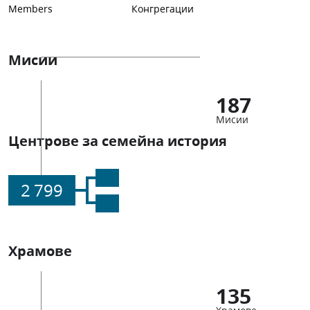
Members
Конгрегации
Мисии
187
Мисии
Центрове за семейна история
2 799
Храмове
135