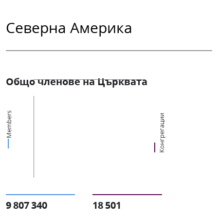
Северна Америка
Общо членове на Църквата
Members
Конгрегации
9 807 340
18 501