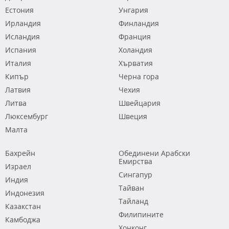
Естония
Унгария
Ирландия
Финландия
Исландия
Франция
Испания
Холандия
Италия
Хърватия
Кипър
Черна гора
Латвия
Чехия
Литва
Швейцария
Люксембург
Швеция
Малта
Бахрейн
Обединени Арабски
Емирства
Израел
Сингапур
Индия
Тайван
Индонезия
Тайланд
Казакстан
Филипините
Камбоджа
Хонконг