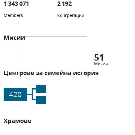
1 343 071
2 192
Members
Конгрегации
Мисии
51
Мисии
Центрове за семейна история
420
Храмове