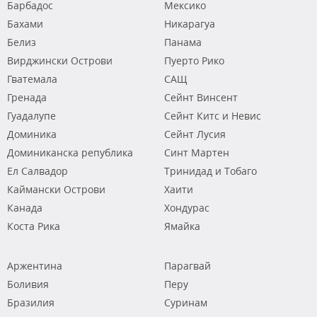
Барбадос
Мексико
Бахами
Никарагуа
Белиз
Панама
Вирджински Острови
Пуерто Рико
Гватемала
САЩ
Гренада
Сейнт Винсент
Гуадалупе
Сейнт Китс и Невис
Доминика
Сейнт Лусия
Доминиканска република
Синт Мартен
Ел Салвадор
Тринидад и Тобаго
Каймански Острови
Хаити
Канада
Хондурас
Коста Рика
Ямайка
Аржентина
Парагвай
Боливия
Перу
Бразилия
Суринам