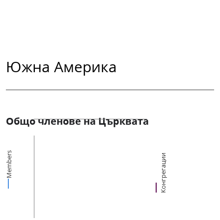
Южна Америка
Общо членове на Църквата
Members
Конгрегации