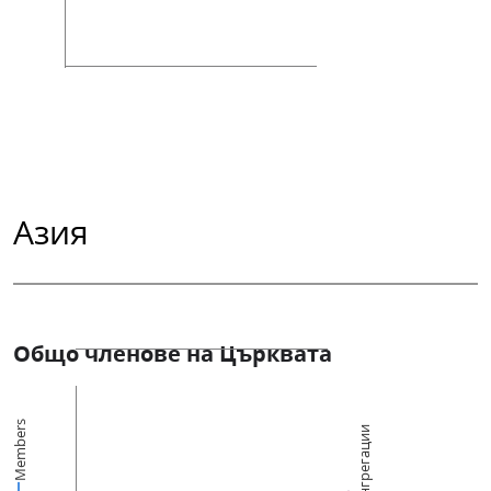
Азия
Общо членове на Църквата
Members
Конгрегации