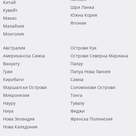
Китай
Шри Ланка
Кувейт
Южна Корея
Макао
Япония
Малайзия
Монголия
Австралия
Острови Кук
Американска Самоа
Острови Северна Мариана
Вануату
Палау
Гуам
Папуа Нова Гвинея
Кирибати
Самоа
Маршалски Острови
Соломонови Острови
Микронезия
Тонга
Науру
Тувалу
Ниуа
Фиджи
Нова Зеландия
Френска Полинезия
Нова Каледония