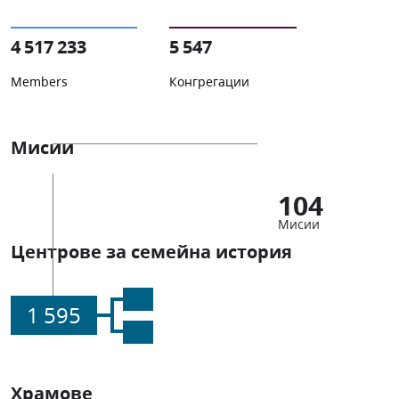
4 517 233
5 547
Members
Конгрегации
Мисии
104
Мисии
Центрове за семейна история
1 595
Храмове