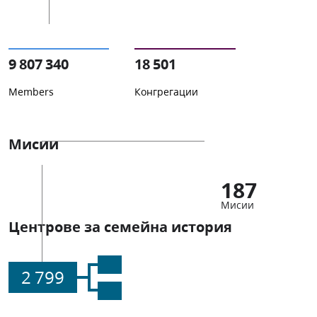
9 807 340
18 501
Members
Конгрегации
Мисии
187
Мисии
Центрове за семейна история
2 799