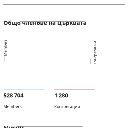
Общо членове на Църквата
Members
Конгрегации
528 704
1 280
Members
Конгрегации
Мисии