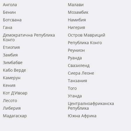
Ангола
Малави
Бенин
Мозамбик
Ботсвана
Намибия
Гана
Нигерия
Демократична Република
Остров Мавриций
Конго
Република Конго
Етиопия
Реунион
Замбия
Руанда
Зимбабве
Свазиленд
Кабо Верде
Сиера Леоне
Камерун
Танзания
Кения
Того
Кот Д’Ивоар
Уганда
Лесото
Централноафриканска
Либерия
Република
Мадагаскар
Южна Африка