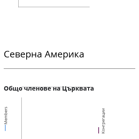
Северна Америка
Общо членове на Църквата
Members
Конгрегации