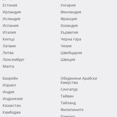
Естония
Унгария
Ирландия
Финландия
Исландия
Франция
Испания
Холандия
Италия
Хърватия
Кипър
Черна гора
Латвия
Чехия
Литва
Швейцария
Люксембург
Швеция
Малта
Бахрейн
Обединени Арабски
Емирства
Израел
Сингапур
Индия
Тайван
Индонезия
Тайланд
Казакстан
Филипините
Камбоджа
Хонконг