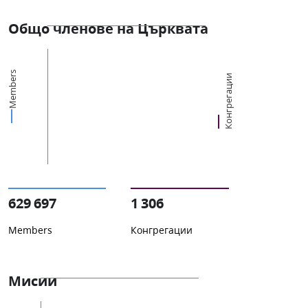
Общо членове на Църквата
Members
Конгрегации
629 697
1 306
Members
Конгрегации
Мисии