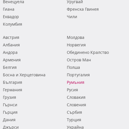
Венецуела
Уругвай
Гиана
Френска Гвинея
Еквадор
Чили
Колумбия
Австрия
Молдова
Албания
Норвегия
Андора
Обединено Кралство
Армения
Остров Ман
Белгия
Полша
Босна и Херцеговина
Португалия
България
Румъния
Германия
Русия
Грузия
Словакия
Гърнси
Словения
Гърция
Сърбия
Дания
Турция
Джърси
Украйна