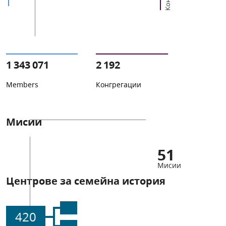
1 343 071
2 192
Members
Конгрегации
Мисии
51
Мисии
Центрове за семейна история
420