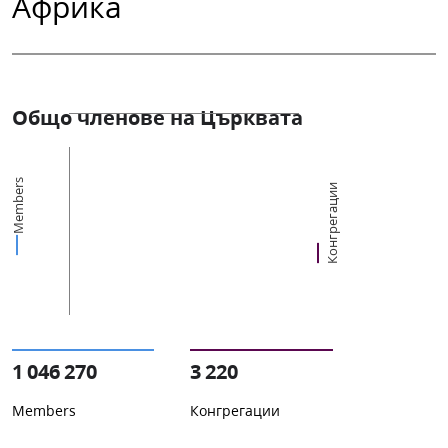
Африка
Общо членове на Църквата
Members
Конгрегации
1 046 270
3 220
Members
Конгрегации