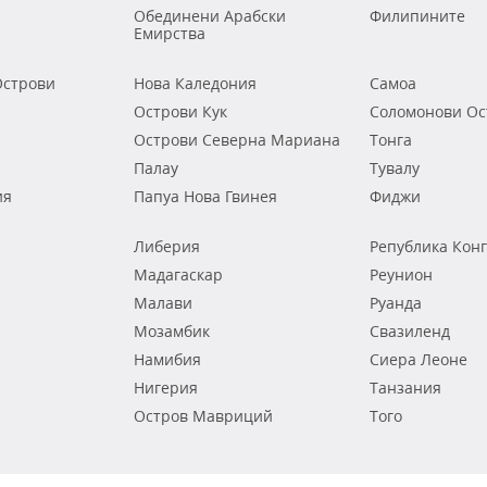
Обединени Арабски
Филипините
Емирства
строви
Нова Каледония
Самоа
Острови Кук
Соломонови Ос
Острови Северна Мариана
Тонга
Палау
Тувалу
ия
Папуа Нова Гвинея
Фиджи
Либерия
Република Кон
Мадагаскар
Реунион
Малави
Руанда
Мозамбик
Свазиленд
Намибия
Сиера Леоне
Нигерия
Танзания
Остров Мавриций
Того