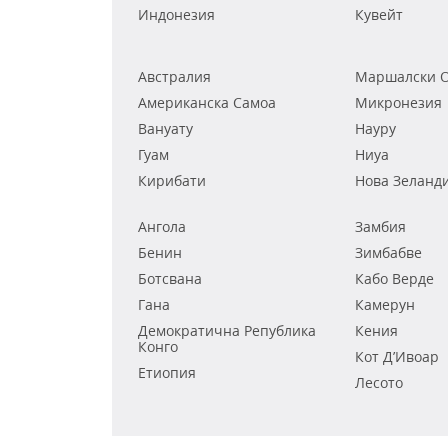
Индонезия
Кувейт
Австралия
Маршалски О
Американска Самоа
Микронезия
Вануату
Науру
Гуам
Ниуа
Кирибати
Нова Зеланд
Ангола
Замбия
Бенин
Зимбабве
Ботсвана
Кабо Верде
Гана
Камерун
Демократична Република
Кения
Конго
Кот Д’Ивоар
Етиопия
Лесото