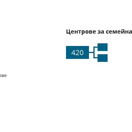
Центрове за семейна
420
ове