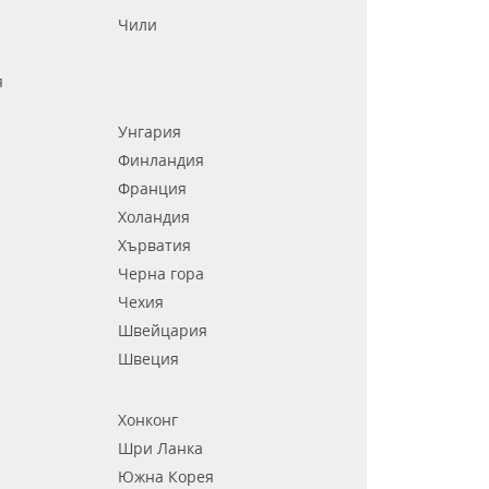
Чили
я
Унгария
Финландия
Франция
Холандия
Хърватия
Черна гора
Чехия
Швейцария
Швеция
Хонконг
Шри Ланка
Южна Корея