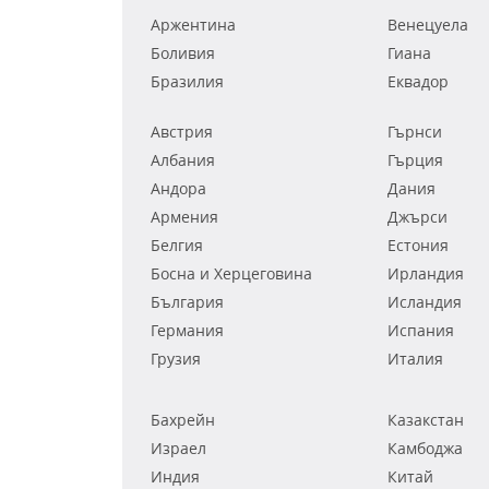
Аржентина
Венецуела
Боливия
Гиана
Бразилия
Еквадор
Австрия
Гърнси
Албания
Гърция
Андора
Дания
Армения
Джърси
Белгия
Естония
Босна и Херцеговина
Ирландия
България
Исландия
Германия
Испания
Грузия
Италия
Бахрейн
Казакстан
Израел
Камбоджа
Индия
Китай