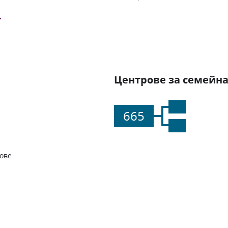
Центрове за семейна
665
ове