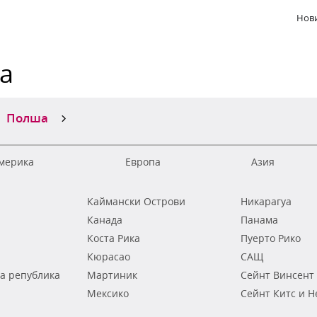
Нови
ка
Полша
мерика
Европа
Азия
Каймански Острови
Никарагуа
Канада
Панама
Коста Рика
Пуерто Рико
Кюрасао
САЩ
а република
Мартиник
Сейнт Винсент
Мексико
Сейнт Китс и Н