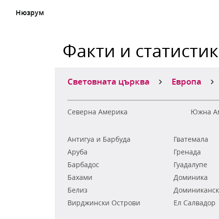
Нюзрум
Факти и статисти
Световната църква
Европа
Северна Америка
Южна А
Антигуа и Барбуда
Гватемала
Аруба
Гренада
Барбадос
Гуадалупе
Бахами
Доминика
Белиз
Доминиканск
Вирджински Острови
Ел Салвадор