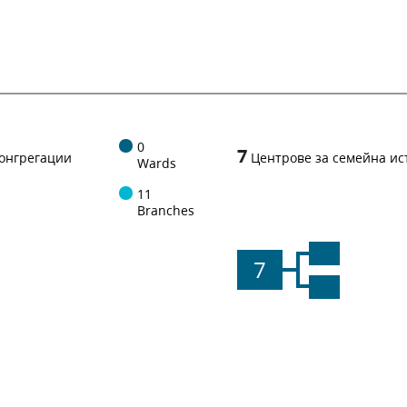
0
7
онгрегации
Центрове за семейна ис
Wards
11
Branches
7