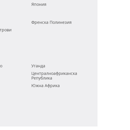
Япония
Френска Полинезия
трови
го
Уганда
Централноафриканска
Република
Южна Африка