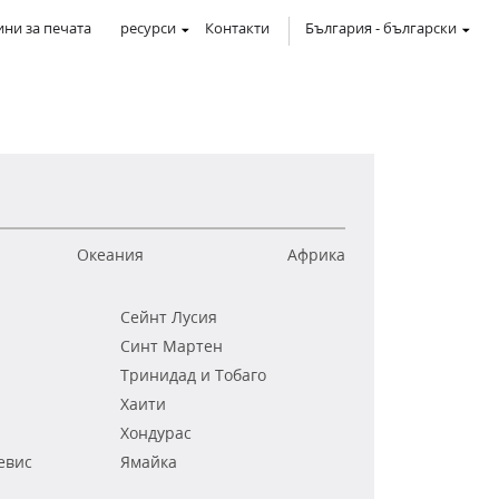
ни за печата
ресурси
Контакти
България
-
български
Океания
Африка
Сейнт Лусия
Синт Мартен
Тринидад и Тобаго
Хаити
Хондурас
евис
Ямайка