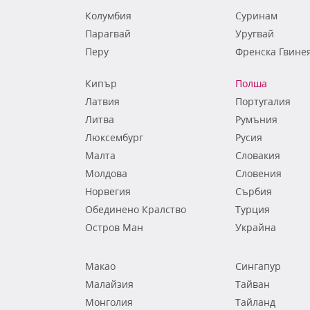
Колумбия
Суринам
Парагвай
Уругвай
Перу
Френска Гвине
Кипър
Полша
Латвия
Португалия
Литва
Румъния
Люксембург
Русия
Малта
Словакия
Молдова
Словения
Норвегия
Сърбия
Обединено Кралство
Турция
Остров Ман
Украйна
Макао
Сингапур
Малайзия
Тайван
Монголия
Тайланд