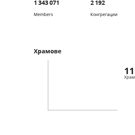
1 343 071
2 192
Members
Конгрегации
Храмове
11
Храм