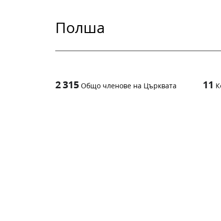
Полша
2 315
11
Общо членове на Църквата
К
1
-in-