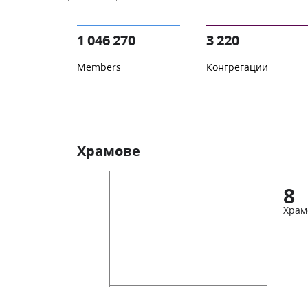
1 046 270
3 220
Members
Конгрегации
Храмове
8
Храм