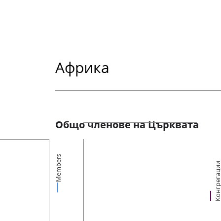
Африка
Общо членове на Църквата
Members
Конгрегац