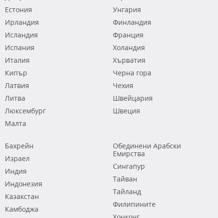
Естония
Унгария
Ирландия
Финландия
Исландия
Франция
Испания
Холандия
Италия
Хърватия
Кипър
Черна гора
Латвия
Чехия
Литва
Швейцария
Люксембург
Швеция
Малта
Бахрейн
Обединени Арабски
Емирства
Израел
Сингапур
Индия
Тайван
Индонезия
Тайланд
Казакстан
Филипините
Камбоджа
Хонконг