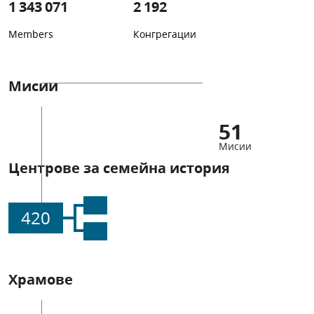
1 343 071
2 192
Members
Конгрегации
Мисии
51
Мисии
Центрове за семейна история
420
Храмове