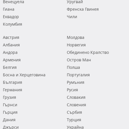
Венецуела
Уругвай
Гиана
Френска Гвинея
Еквадор
Чили
Колумбия
Австрия
Молдова
Албания
Норвегия
Андора
Обединено Кралство
Армения
Остров Ман
Белгия
Полша
Босна и Херцеговина
Португалия
България
Румъния
Германия
Русия
Грузия
Словакия
Гърнси
Словения
Гърция
Сърбия
Дания
Турция
Джърси
Украйна