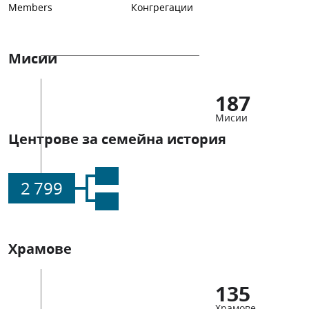
Members
Конгрегации
Мисии
187
Мисии
Центрове за семейна история
2 799
Храмове
135
Храмове