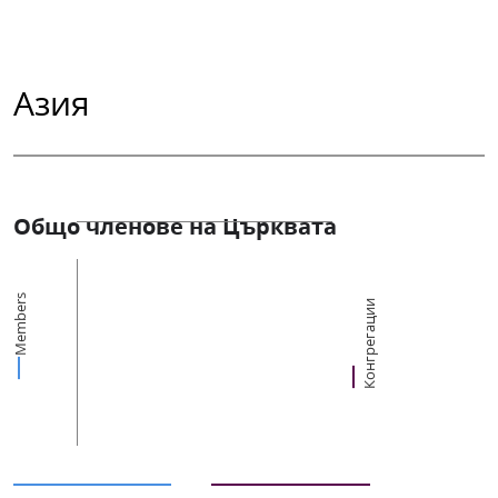
Азия
Общо членове на Църквата
Members
Конгрегации