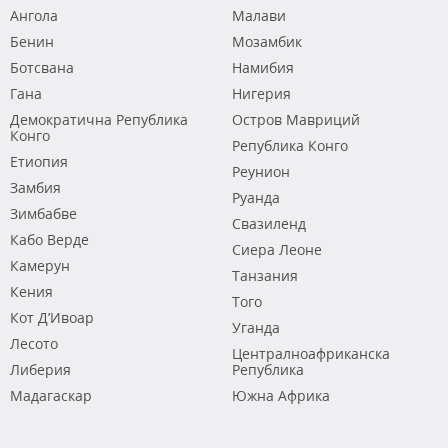
Ангола
Малави
Бенин
Мозамбик
Ботсвана
Намибия
Гана
Нигерия
Демократична Република
Остров Мавриций
Конго
Република Конго
Етиопия
Реунион
Замбия
Руанда
Зимбабве
Свазиленд
Кабо Верде
Сиера Леоне
Камерун
Танзания
Кения
Того
Кот Д’Ивоар
Уганда
Лесото
Централноафриканска
Либерия
Република
Мадагаскар
Южна Африка