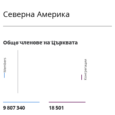
Северна Америка
Общо членове на Църквата
Members
Конгрегации
9 807 340
18 501