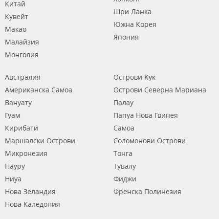
Китай
Шри Ланка
Кувейт
Южна Корея
Макао
Япония
Малайзия
Монголия
Австралия
Острови Кук
Американска Самоа
Острови Северна Мариана
Вануату
Палау
Гуам
Папуа Нова Гвинея
Кирибати
Самоа
Маршалски Острови
Соломонови Острови
Микронезия
Тонга
Науру
Тувалу
Ниуа
Фиджи
Нова Зеландия
Френска Полинезия
Нова Каледония