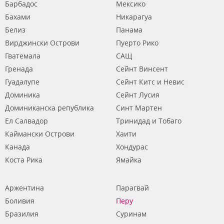
Барбадос
Мексико
Бахами
Никарагуа
Белиз
Панама
Вирджински Острови
Пуерто Рико
Гватемала
САЩ
Гренада
Сейнт Винсент
Гуадалупе
Сейнт Китс и Невис
Доминика
Сейнт Лусия
Доминиканска република
Синт Мартен
Ел Салвадор
Тринидад и Тобаго
Каймански Острови
Хаити
Канада
Хондурас
Коста Рика
Ямайка
Аржентина
Парагвай
Боливия
Перу
Бразилия
Суринам