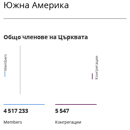
Южна Америка
Общо членове на Църквата
Members
Конгрегации
4 517 233
5 547
Members
Конгрегации