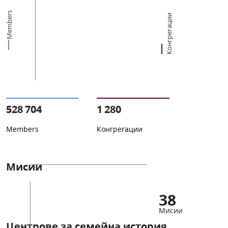
Members
Конгрегации
528 704
1 280
Members
Конгрегации
Мисии
38
Мисии
Центрове за семейна история