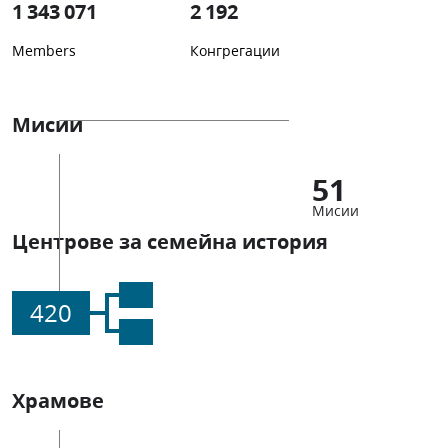
1 343 071
2 192
Members
Конгрегации
Мисии
51
Мисии
Центрове за семейна история
420
Храмове