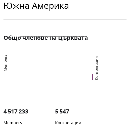
Южна Америка
Общо членове на Църквата
Members
Конгрегации
4 517 233
5 547
Members
Конгрегации