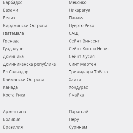
Барбадос
Мексико
Бахами
Никарагуа
Белиз
Панама
Вирджински Острови
Пуерто Рико
Гватемала
САЩ
Гренада
Сейнт Винсент
Гуадалупе
Сейнт Китс и Невис
Доминика
Сейнт Лусия
Доминиканска република
Синт Мартен
Ел Салвадор
Тринидад и Тобаго
Каймански Острови
Хаити
Канада
Хондурас
Коста Рика
Ямайка
Аржентина
Парагвай
Боливия
Перу
Бразилия
Суринам