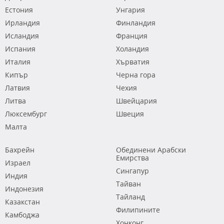
Естония
Унгария
Ирландия
Финландия
Исландия
Франция
Испания
Холандия
Италия
Хърватия
Кипър
Черна гора
Латвия
Чехия
Литва
Швейцария
Люксембург
Швеция
Малта
Бахрейн
Обединени Арабски
Емирства
Израел
Сингапур
Индия
Тайван
Индонезия
Тайланд
Казакстан
Филипините
Камбоджа
Хонконг