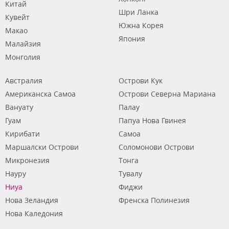
Китай
Шри Ланка
Кувейт
Южна Корея
Макао
Япония
Малайзия
Монголия
Австралия
Острови Кук
Американска Самоа
Острови Северна Мариана
Вануату
Палау
Гуам
Папуа Нова Гвинея
Кирибати
Самоа
Маршалски Острови
Соломонови Острови
Микронезия
Тонга
Науру
Тувалу
Ниуа
Фиджи
Нова Зеландия
Френска Полинезия
Нова Каледония