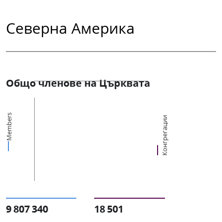
Северна Америка
Общо членове на Църквата
Members
Конгрегации
9 807 340
18 501