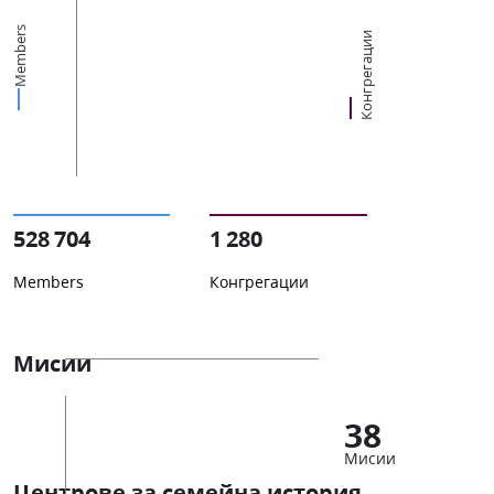
Members
Конгрегации
528 704
1 280
Members
Конгрегации
Мисии
38
Мисии
Центрове за семейна история