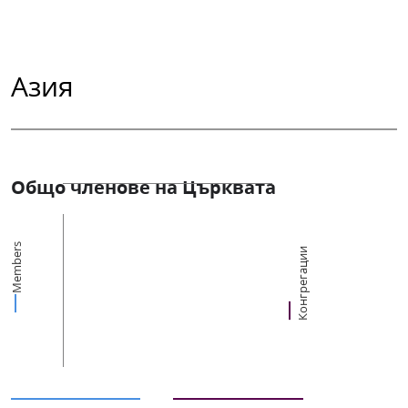
Азия
Общо членове на Църквата
Members
Конгрегации