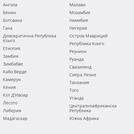
Ангола
Малави
Бенин
Мозамбик
Ботсвана
Намибия
Гана
Нигерия
Демократична Република
Остров Мавриций
Конго
Република Конго
Етиопия
Реунион
Замбия
Руанда
Зимбабве
Свазиленд
Кабо Верде
Сиера Леоне
Камерун
Танзания
Кения
Того
Кот Д’Ивоар
Уганда
Лесото
Централноафриканска
Либерия
Република
Мадагаскар
Южна Африка