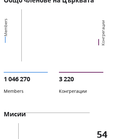
Общо членове на Църквата
Members
Конгрегации
1 046 270
3 220
Members
Конгрегации
Мисии
54