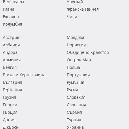
Венецуела
Уругвай
Гиана
Френска Гвинея
Еквадор
Чили
Колумбия
Австрия
Молдова
Албания
Норвегия
Андора
Обединено Кралство
Армения
Остров Ман
Белгия
Полша
Босна и Херцеговина
Португалия
България
Румъния
Германия
Русия
Грузия
Словакия
Гърнси
Словения
Гърция
Сърбия
Дания
Турция
Джърси
Украйна