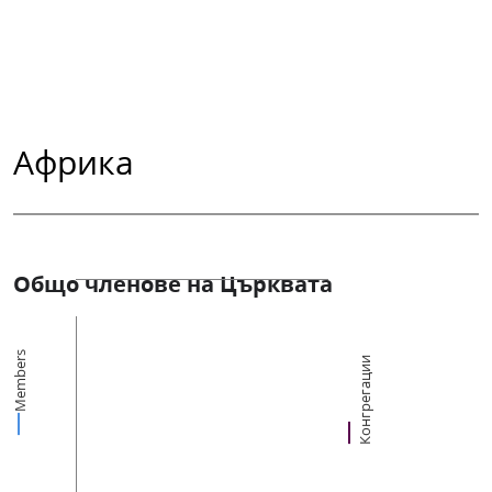
Африка
Общо членове на Църквата
Members
Конгрегации