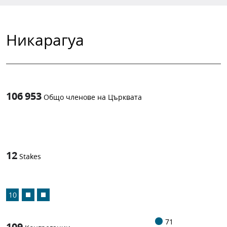
Никарагуа
106 953
Общо членове на Църквата
1
-in-
12
Stakes
10
71
109