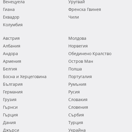
Венецуела
Уругвай
Гиана
Френска Гвинея
Еквадор
Чили
Колумбия
Австрия
Молдова
Албания
Норвегия
Андора
Обединено Кралство
Армения
Остров Ман
Белгия
Полша
Босна и Херцеговина
Португалия
България
Румъния
Германия
Русия
Грузия
Словакия
Гърнси
Словения
Гърция
Сърбия
Дания
Турция
Джърси
Украйна