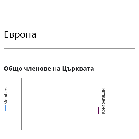
Европа
Общо членове на Църквата
Members
Конгрегации