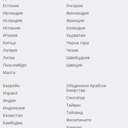
Естония
Унгария
Ирландия
Финландия
Исландия
Франция
Испания
Холандия
Италия
Хърватия
Кипър
Черна гора
Латвия
Чехия
Литва
Швейцария
Люксембург
Швеция
Малта
Бахрейн
Обединени Арабски
Емирства
Израел
Сингапур
Индия
Тайван
Индонезия
Тайланд
Казакстан
Филипините
Камбоджа
Хонконг