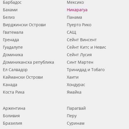
Барбадос
Мексико
Бахами
Никарагуа
Белиз
Панама
Вирджински Острови
Пуерто Рико
Гватемала
САЩ
Гренада
Сейнт Винсент
Гуадалупе
Сейнт Китс и Невис
Доминика
Сейнт Лусия
Доминиканска република
Синт Мартен
Ел Салвадор
Тринидад и Тобаго
Каймански Острови
Хаити
Канада
Хондурас
Коста Рика
Ямайка
Аржентина
Парагвай
Боливия
Перу
Бразилия
Суринам