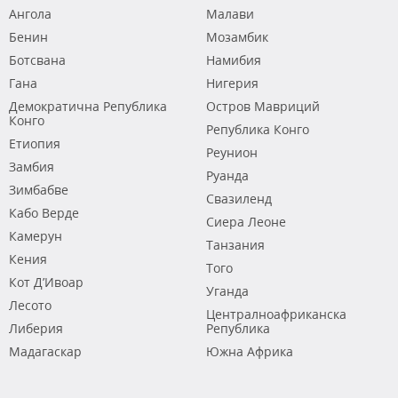
Ангола
Малави
Бенин
Мозамбик
Ботсвана
Намибия
Гана
Нигерия
Демократична Република
Остров Мавриций
Конго
Република Конго
Етиопия
Реунион
Замбия
Руанда
Зимбабве
Свазиленд
Кабо Верде
Сиера Леоне
Камерун
Танзания
Кения
Того
Кот Д’Ивоар
Уганда
Лесото
Централноафриканска
Либерия
Република
Мадагаскар
Южна Африка