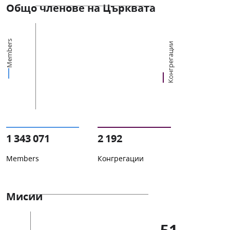
Общо членове на Църквата
Members
Конгрегации
1 343 071
2 192
Members
Конгрегации
Мисии
51