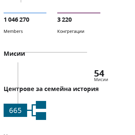
1 046 270
3 220
Members
Конгрегации
Мисии
54
Мисии
Центрове за семейна история
665