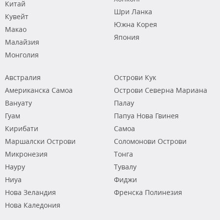
Китай
Шри Ланка
Кувейт
Южна Корея
Макао
Япония
Малайзия
Монголия
Австралия
Острови Кук
Американска Самоа
Острови Северна Мариана
Вануату
Палау
Гуам
Папуа Нова Гвинея
Кирибати
Самоа
Маршалски Острови
Соломонови Острови
Микронезия
Тонга
Науру
Тувалу
Ниуа
Фиджи
Нова Зеландия
Френска Полинезия
Нова Каледония