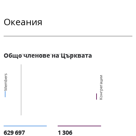
Океания
Общо членове на Църквата
Members
Конгрегации
629 697
1 306