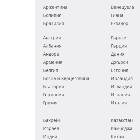
Аржентина
Венецуела
Боливия
Гиана
Бразилия
Еквадор
Австрия
Гърнси
Албания
Гърция
Андора
Дания
Армения
Джърси
Белгия
Естония
Босна и Херцеговина
Ирландия
България
Исландия
Германия
Испания
Грузия
Италия
Бахрейн
Казакстан
Израел
Камбоджа
Индия
Китай