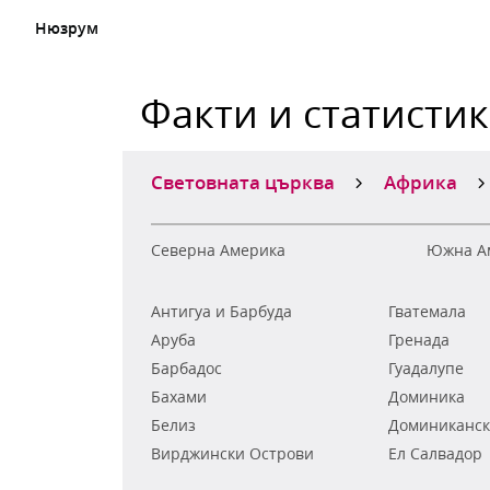
Нюзрум
Факти и статисти
Световната църква
Африка
Северна Америка
Южна А
Антигуа и Барбуда
Гватемала
Аруба
Гренада
Барбадос
Гуадалупе
Бахами
Доминика
Белиз
Доминиканск
Вирджински Острови
Ел Салвадор