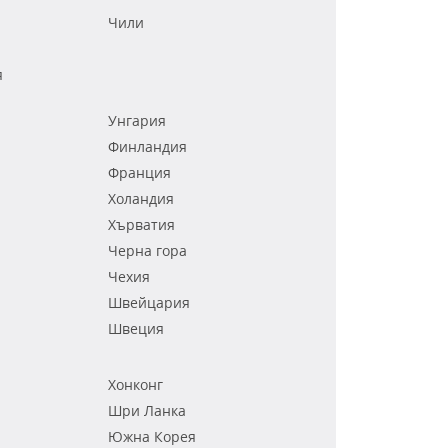
Чили
я
Унгария
Финландия
Франция
Холандия
Хърватия
Черна гора
Чехия
Швейцария
Швеция
Хонконг
Шри Ланка
Южна Корея