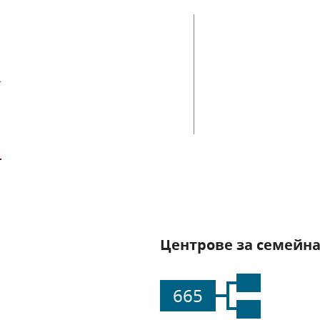
ии
Центрове за семейна
665