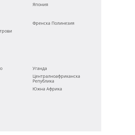
Япония
Френска Полинезия
трови
го
Уганда
Централноафриканска
Република
Южна Африка