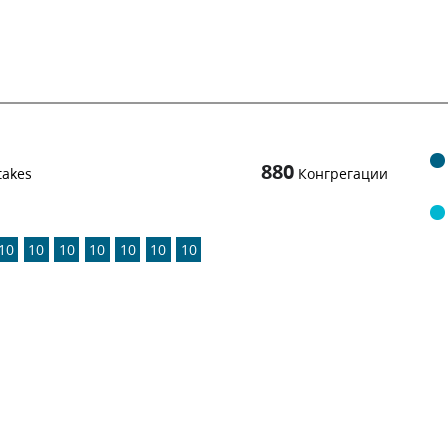
880
takes
Конгрегации
10
10
10
10
10
10
10