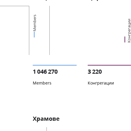
Members
Конгрегац
1 046 270
3 220
Members
Конгрегации
Храмове