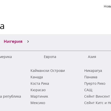
Нови
ка
Нигерия
мерика
Европа
Азия
Каймански Острови
Никарагуа
Канада
Панама
Коста Рика
Пуерто Рико
Кюрасао
САЩ
а република
Мартиник
Сейнт Винсент
Мексико
Сейнт Китс и Н