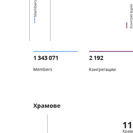
Members
Конгрегац
1 343 071
2 192
Members
Конгрегации
Храмове
11
Храм