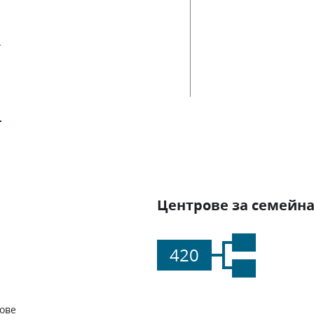
ии
Центрове за семейна
420
ове