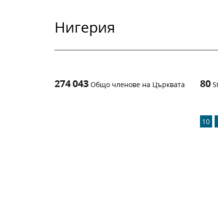
Нигерия
274 043
80
Общо членове на Църквата
S
1
-in-
10