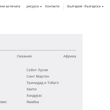
ни за печата
ресурси
Контакти
България
-
български
Океания
Африка
Сейнт Лусия
Синт Мартен
Тринидад и Тобаго
Хаити
Хондурас
евис
Ямайка