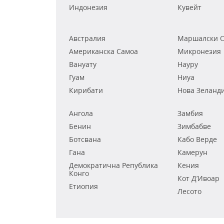
Индонезия
Кувейт
Австралия
Маршалски О
Американска Самоа
Микронезия
Вануату
Науру
Гуам
Ниуа
Кирибати
Нова Зеланд
Ангола
Замбия
Бенин
Зимбабве
Ботсвана
Кабо Верде
Гана
Камерун
Демократична Република
Кения
Конго
Кот Д’Ивоар
Етиопия
Лесото