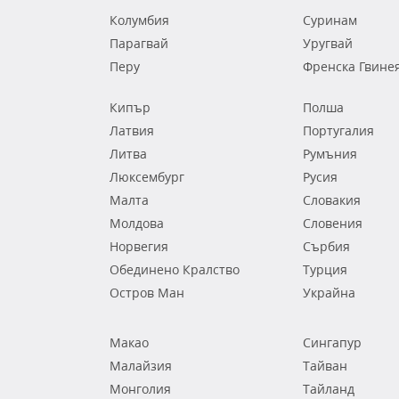
Колумбия
Суринам
Парагвай
Уругвай
Перу
Френска Гвине
Кипър
Полша
Латвия
Португалия
Литва
Румъния
Люксембург
Русия
Малта
Словакия
Молдова
Словения
Норвегия
Сърбия
Обединено Кралство
Турция
Остров Ман
Украйна
Макао
Сингапур
Малайзия
Тайван
Монголия
Тайланд