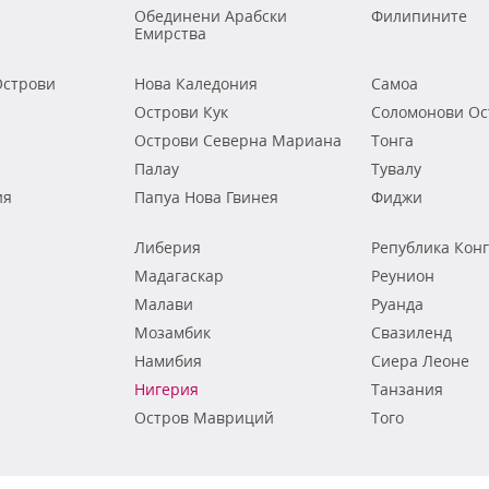
Обединени Арабски
Филипините
Емирства
строви
Нова Каледония
Самоа
Острови Кук
Соломонови Ос
Острови Северна Мариана
Тонга
Палау
Тувалу
ия
Папуа Нова Гвинея
Фиджи
Либерия
Република Кон
Мадагаскар
Реунион
Малави
Руанда
Мозамбик
Свазиленд
Намибия
Сиера Леоне
Нигерия
Танзания
Остров Мавриций
Того