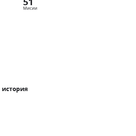
51
Мисии
 история